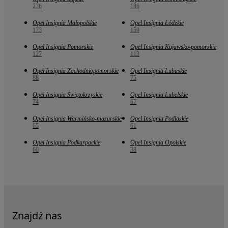
236
186
Opel Insignia Małopolskie
Opel Insignia Łódzkie
173
159
Opel Insignia Pomorskie
Opel Insignia Kujawsko-pomorskie
127
113
Opel Insignia Zachodniopomorskie
Opel Insignia Lubuskie
88
75
Opel Insignia Świętokrzyskie
Opel Insignia Lubelskie
74
67
Opel Insignia Warmińsko-mazurskie
Opel Insignia Podlaskie
65
61
Opel Insignia Podkarpackie
Opel Insignia Opolskie
60
38
Znajdź nas