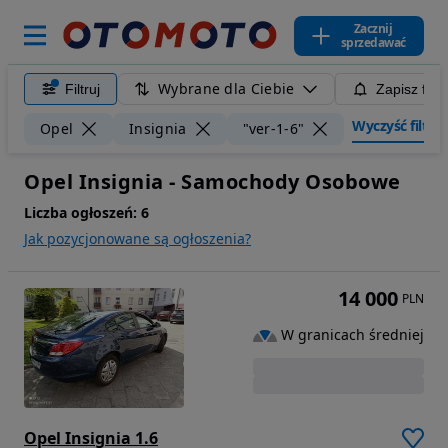
Zacznij
sprzedawać
Wybrane dla Ciebie
Filtruj
Zapisz filt
Wyczyść filtry
Opel
Insignia
"ver-1-6"
Opel Insignia - Samochody Osobowe
Liczba ogłoszeń:
6
Jak pozycjonowane są ogłoszenia?
14 000
PLN
W granicach średniej
Opel Insignia 1.6