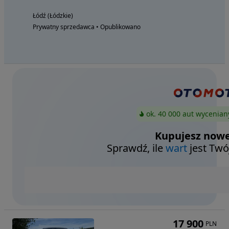
Łódź (Łódzkie)
Prywatny sprzedawca • Opublikowano
ok. 40 000 aut wycenian
Kupujesz nowe
Sprawdź, ile
wart
jest Twó
17 900
PLN