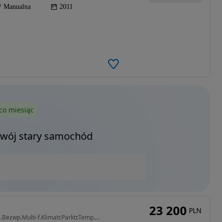
Manualna
2011
co miesiąc
Twój stary samochód
23 200
PLN
1364 cm3 • 120 KM • 1.4T;120ps,ASO tylko 137t.km.Bezwp.Multi-f.Klimatr.Parktr.Temp.Elektr.