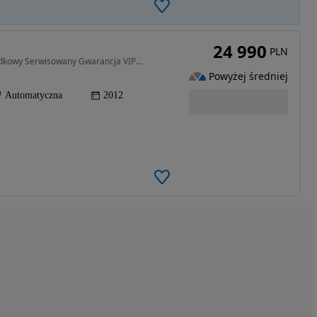
24 990
PLN
1364 cm3 • 120 KM • Gaz LPG AUTOMAT Bezwypadkowy Serwisowany Gwarancja VIP Gwarant
Powyżej średniej
Automatyczna
2012