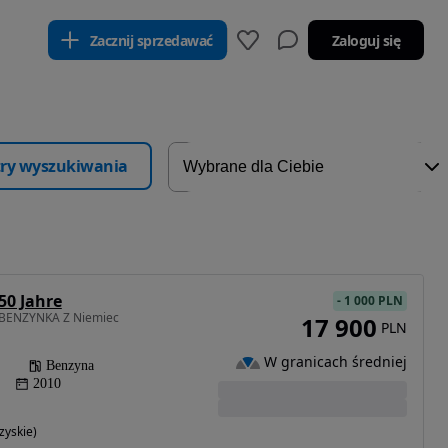
Zacznij sprzedawać
Zaloguj się
ltry wyszukiwania
50 Jahre
-
1 000 PLN
4BENZYNKA Z Niemiec
17 900
PLN
W granicach średniej
Benzyna
2010
zyskie)