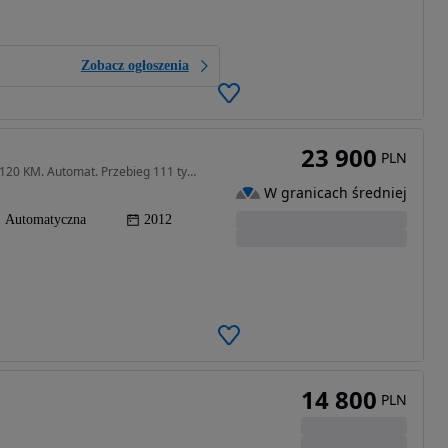
Zobacz ogłoszenia
23 900
PLN
1364 cm3 • 120 KM • Opel Meriva 2012r. 1.4 Turbo 120 KM. Automat. Przebieg 111 tyś.km
W granicach średniej
Automatyczna
2012
14 800
PLN