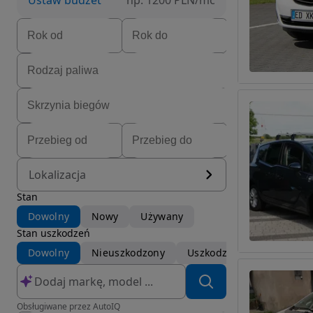
Ustaw budżet
np. 1200 PLN/mc
Lokalizacja
Stan
Dowolny
Nowy
Używany
Stan uszkodzeń
Dowolny
Nieuszkodzony
Uszkodzony
Obsługiwane przez AutoIQ