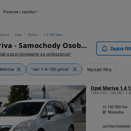
Finanse i zasoby
chody
Finansowanie
Leasing
dy
Narzędzie do wyceny samochodu
tryczne
Raport z inspekcji
obowe
Opel
Meriva
1.4 150 Jahre
m
Raport historii pojazdu
Opel Meriva - Samochody Osobowe
Otomoto News
Zapisz fi
wane
Jak pozycjonowane są ogłoszenia?
Meriva
"ver-1-4-150-jahre"
Wyczyść filtry
Opel Meriva 1.4 1
1364 cm3 • 140 KM • 1.
160 000 km
Manualna
Lechów (Świętokr