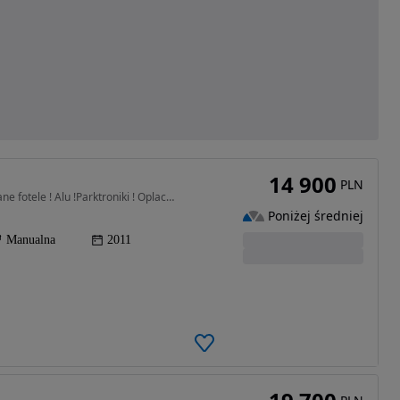
14 900
PLN
1364 cm3 • 140 KM • Z Niemiec ! Klima ! Podgrzewane fotele ! Alu !Parktroniki ! Oplacona
Poniżej średniej
Manualna
2011