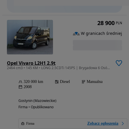
28 900
PLN
W granicach średniej
Opel Vivaro L2H1 2.9t
2464 cm3 • 145 KM • LONG 2.5CDTi 145PS | Brygadowa 6 Osób | Zarejestrowany | TOP STAN
320 000 km
Diesel
Manualna
2008
Gostynin (Mazowieckie)
Firma • Opublikowano
Zobacz ogłoszenia
Firma