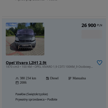
26 900
PLN
Opel Vivaro L2H1 2.9t
1870 cm3 • 100 KM • OPEL VIVARO 1,9 CDTI 100KM_9 Osobowy_LONG_Klima_2xKoła_ZADBANY_
380 234 km
Diesel
Manualna
2006
Pawłów (Świętokrzyskie)
Prywatny sprzedawca • Podbite