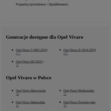
Prywatny sprzedawca • Opublikowano
Generacje dostępne dla Opel Vivaro
Opel Vivaro I (2001-2014)
Opel Vivaro II (2014-2019)
172
137
Opel Vivaro III (2019-)
37
Opel Vivaro w Polsce
Opel Vivaro Mazowieckie
Opel Vivaro Wielkopolskie
58
55
Opel Vivaro Małopolskie
Opel Vivaro Świętokrzyskie
41
39