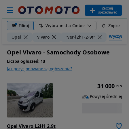
Zacznij
sprzedawać
Wybrane dla Ciebie
Filtruj
Zapisz filt
Wyczyść fil
Opel
Vivaro
"ver-l2h1-2-9t"
Opel Vivaro - Samochody Osobowe
Liczba ogłoszeń:
13
Jak pozycjonowane są ogłoszenia?
31 000
PLN
Powyżej średniej
Opel Vivaro L2H1 2.9t