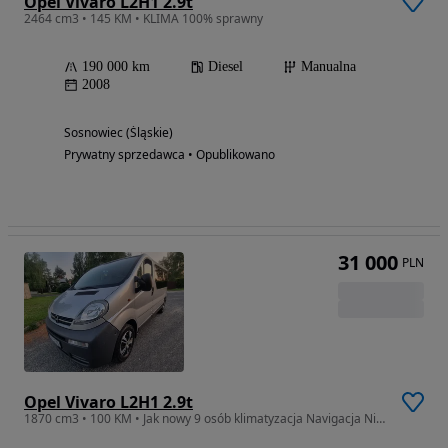
Opel Vivaro L2H1 2.9t
2464 cm3 • 145 KM • KLIMA 100% sprawny
190 000 km
Diesel
Manualna
2008
Sosnowiec (Śląskie)
Prywatny sprzedawca • Opublikowano
31 000
PLN
Opel Vivaro L2H1 2.9t
1870 cm3 • 100 KM • Jak nowy 9 osób klimatyzacja Navigacja Niski przebieg long