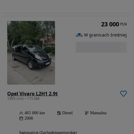
23 000
PLN
W granicach średniej
Opel Vivaro L2H1 2.9t
1995 cm3 • 115 KM
465 000 km
Diesel
Manualna
2008
Świnoujście (Zachodniopomorskie)