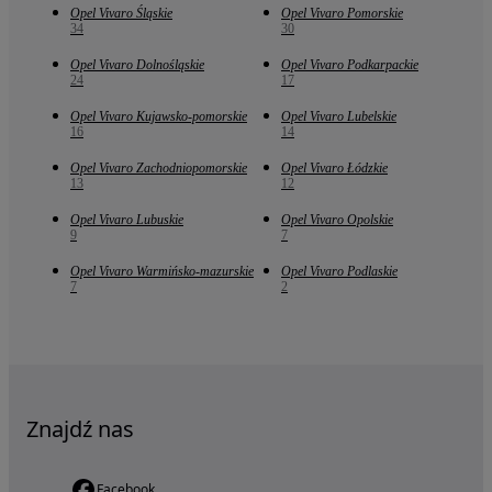
Opel Vivaro Śląskie
Opel Vivaro Pomorskie
34
30
Opel Vivaro Dolnośląskie
Opel Vivaro Podkarpackie
24
17
Opel Vivaro Kujawsko-pomorskie
Opel Vivaro Lubelskie
16
14
Opel Vivaro Zachodniopomorskie
Opel Vivaro Łódzkie
13
12
Opel Vivaro Lubuskie
Opel Vivaro Opolskie
9
7
Opel Vivaro Warmińsko-mazurskie
Opel Vivaro Podlaskie
7
2
Znajdź nas
Facebook