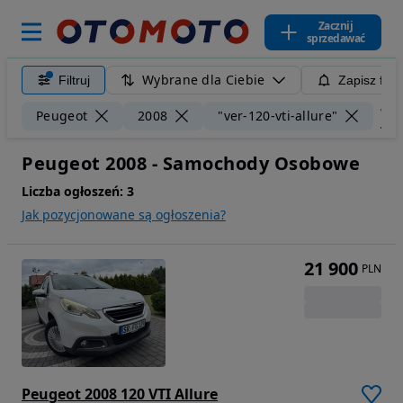
Zacznij
sprzedawać
Wybrane dla Ciebie
Filtruj
Zapisz filt
Wyc
Peugeot
2008
"ver-120-vti-allure"
Peugeot 2008 - Samochody Osobowe
Liczba ogłoszeń:
3
Jak pozycjonowane są ogłoszenia?
21 900
PLN
Peugeot 2008 120 VTI Allure