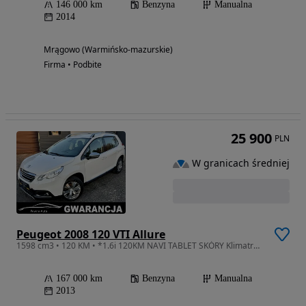
146 000 km
Benzyna
Manualna
2014
Mrągowo (Warmińsko-mazurskie)
Firma • Podbite
25 900
PLN
W granicach średniej
Peugeot 2008 120 VTI Allure
1598 cm3 • 120 KM • *1.6i 120KM NAVI TABLET SKÓRY Klimatronik LED ALU PDC Tempomat OPŁATY
167 000 km
Benzyna
Manualna
2013