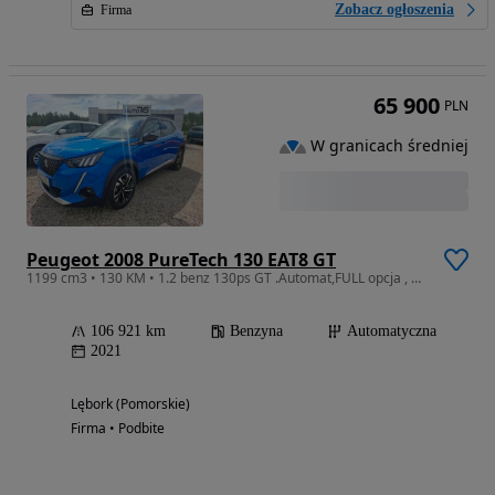
Zobacz ogłoszenia
Firma
65 900
PLN
W granicach średniej
Peugeot 2008 PureTech 130 EAT8 GT
1199 cm3 • 130 KM • 1.2 benz 130ps GT .Automat,FULL opcja , 1-wł.bezwyp.SUPER STAN
106 921 km
Benzyna
Automatyczna
2021
Lębork (Pomorskie)
Firma • Podbite