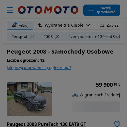
Zacznij
sprzedawać
Wybrane dla Ciebie
Filtruj
Zapisz filt
Peugeot
2008
"ver-puretech-130-eat8-gt"
Peugeot 2008 - Samochody Osobowe
Liczba ogłoszeń:
12
Jak pozycjonowane są ogłoszenia?
59 900
PLN
W granicach średniej
Peugeot 2008 PureTech 130 EAT8 GT