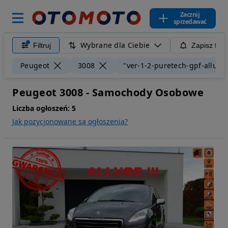
Zacznij
sprzedawać
Wybrane dla Ciebie
Filtruj
Zapisz filt
Peugeot
3008
"ver-1-2-puretech-gpf-allure-
Peugeot 3008 - Samochody Osobowe
Liczba ogłoszeń:
5
Jak pozycjonowane są ogłoszenia?