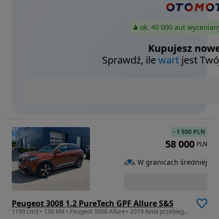
ok. 40 000 aut wycenian
Kupujesz nowe
Sprawdź, ile
wart
jest Twó
-
1 500 PLN
58 000
PLN
W granicach średniej
Peugeot 3008 1.2 PureTech GPF Allure S&S
1199 cm3 • 130 KM • Peugeot 3008 Allure+ 2019 Niski przebieg Benzyna GWARANCJA FABRYCZNA !