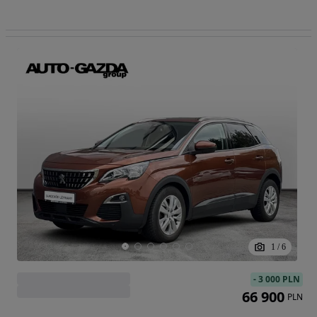
1
/
6
-
3 000 PLN
66 900
PLN