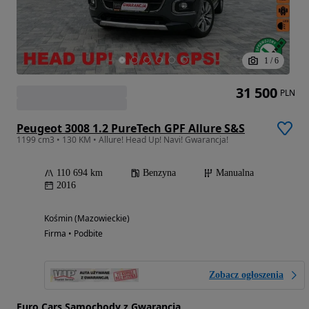
1
/
6
31 500
PLN
Peugeot 3008 1.2 PureTech GPF Allure S&S
1199 cm3 • 130 KM • Allure! Head Up! Navi! Gwarancja!
110 694 km
Benzyna
Manualna
2016
Kośmin (Mazowieckie)
Firma • Podbite
Zobacz ogłoszenia
Euro Cars Samochody z Gwarancją