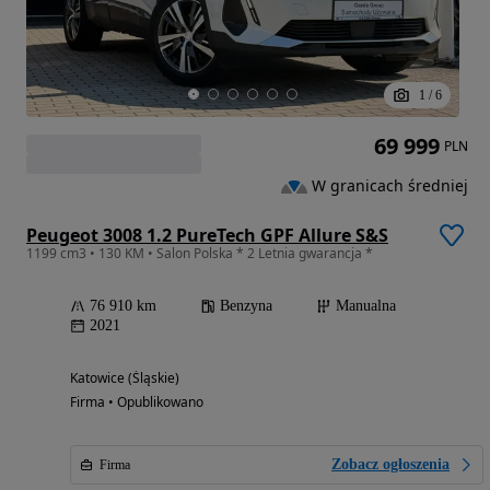
1
/
6
69 999
PLN
W granicach średniej
Peugeot 3008 1.2 PureTech GPF Allure S&S
1199 cm3 • 130 KM • Salon Polska * 2 Letnia gwarancja *
76 910 km
Benzyna
Manualna
2021
Katowice (Śląskie)
Firma • Opublikowano
Zobacz ogłoszenia
Firma