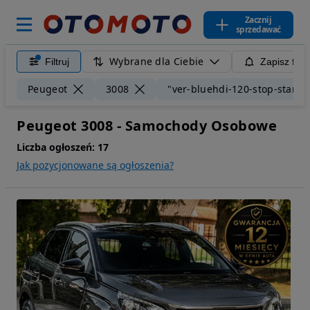
Zacznij
sprzedawać
Wybrane dla Ciebie
Filtruj
Zapisz filt
Peugeot
3008
"ver-bluehdi-120-stop-start-a
Peugeot 3008 - Samochody Osobowe
Liczba ogłoszeń:
17
Jak pozycjonowane są ogłoszenia?