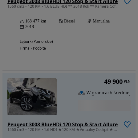
Peugeot 3008 BlueHDi 120 Stop & Start Allure
1560 cm3 • 120 KM • 1.6 BLUE HDI ** 2018 Rok ** Kamera Cofania ** 168 Tyś. Km ** Serwis
168 477 km
Diesel
Manualna
2018
Lębork (Pomorskie)
Firma • Podbite
49 900
PLN
W granicach średniej
Peugeot 3008 BlueHDi 120 Stop & Start Allure
1560 cm3 • 120 KM • 1.6 HDI ★120 KM ★Virtualny Cockpit ★ Możliwa Zamiana★★