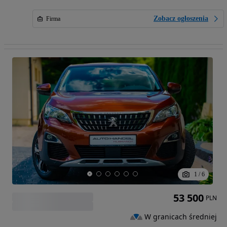
Zobacz ogłoszenia
Firma
1
/
6
53 500
PLN
W granicach średniej