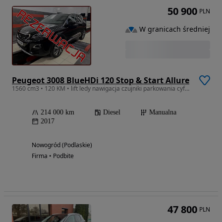
50 900
PLN
W granicach średniej
Peugeot 3008 BlueHDi 120 Stop & Start Allure
1560 cm3 • 120 KM • lift ledy nawigacja czujniki parkowania cyfrowe zegary
214 000 km
Diesel
Manualna
2017
Nowogród (Podlaskie)
Firma • Podbite
47 800
PLN