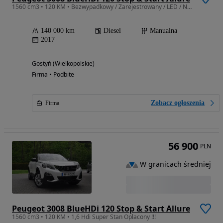
1560 cm3 • 120 KM • Bezwypadkowy / Zarejestrowany / LED / Nawigacja / Kamera / ALLURE
140 000 km
Diesel
Manualna
2017
Gostyń (Wielkopolskie)
Firma • Podbite
Zobacz ogłoszenia
Firma
56 900
PLN
W granicach średniej
Peugeot 3008 BlueHDi 120 Stop & Start Allure
1560 cm3 • 120 KM • 1,6 Hdi Super Stan Oplacony !!!