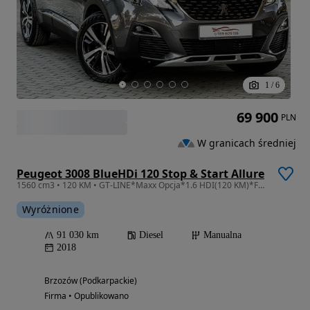
1
/
6
69 900
PLN
W granicach średniej
Peugeot 3008 BlueHDi 120 Stop & Start Allure
1560 cm3 • 120 KM • GT-LINE*Maxx Opcja*1.6 HDI(120 KM)*FULL-LED*Navi*Kamery 360*Jak NOWY!!
Wyróżnione
91 030 km
Diesel
Manualna
2018
Brzozów (Podkarpackie)
Firma • Opublikowano