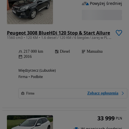
Powyżej średniej
Peugeot 3008 BlueHDi 120 Stop & Start Allure
1560 cm3 • 120 KM • 1.6 diesel / 120 KM / 6 biegów / zarej w PL / zadbany / zamiana
217 000 km
Diesel
Manualna
2016
Międzyrzecz (Lubuskie)
Firma • Podbite
Zobacz ogłoszenia
Firma
33 999
PLN
W granicach średniej