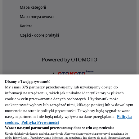
Mapa kategorii
Mapa miejscowości
Kariera
Części - dobre praktyki
Powered by OTOMOTO
Dbamy o Twoją prywatność
My i nasi
375
partnerzy przechowujemy lub uzyskujemy dostęp do
informacji na urządzeniu, takich jak unikalne identyfikatory w plikach
cookie w celu przetwarzania danych osobowych. Użytkownik może
zaakceptować wybory lub zarządzać nimi, klikając poniżej lub w dowolnym
momencie na stronie polityki prywatności. Te wybory będą sygnalizowane
naszym partnerom i nie będą miały wpływu na dane przeglądania.
Polityka
Nasze aplikacje w twoim telefonie
cookies,
Polityka Prywatności
Wraz z naszymi partnerami przetwarzamy dane w celu zapewnienia:
Użycie dokładnych danych geolokalizacyjnych. Aktywne skanowanie charakterystyki urządzenia do
celów identyfikacji. Przechowywanie informacji na urządzeniu lub dostęp do nich. Spersonalizowane