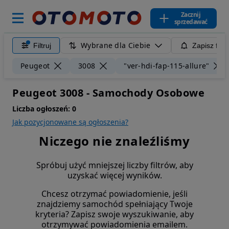
Zacznij
sprzedawać
Wybrane dla Ciebie
Filtruj
Zapisz filt
Peugeot
3008
"ver-hdi-fap-115-allure"
Peugeot 3008 - Samochody Osobowe
Liczba ogłoszeń:
0
Jak pozycjonowane są ogłoszenia?
Niczego nie znaleźliśmy
Spróbuj użyć mniejszej liczby filtrów, aby
uzyskać więcej wyników.
Chcesz otrzymać powiadomienie, jeśli
znajdziemy samochód spełniający Twoje
kryteria? Zapisz swoje wyszukiwanie, aby
otrzymywać powiadomienia emailem.