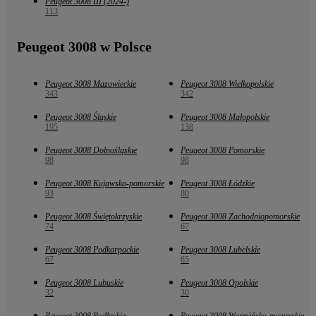
Peugeot 3008 III (2024-)
113
Peugeot 3008 w Polsce
Peugeot 3008 Mazowieckie
Peugeot 3008 Wielkopolskie
343
342
Peugeot 3008 Śląskie
Peugeot 3008 Małopolskie
195
138
Peugeot 3008 Dolnośląskie
Peugeot 3008 Pomorskie
98
98
Peugeot 3008 Kujawsko-pomorskie
Peugeot 3008 Łódzkie
93
80
Peugeot 3008 Świętokrzyskie
Peugeot 3008 Zachodniopomorskie
74
67
Peugeot 3008 Podkarpackie
Peugeot 3008 Lubelskie
67
65
Peugeot 3008 Lubuskie
Peugeot 3008 Opolskie
32
30