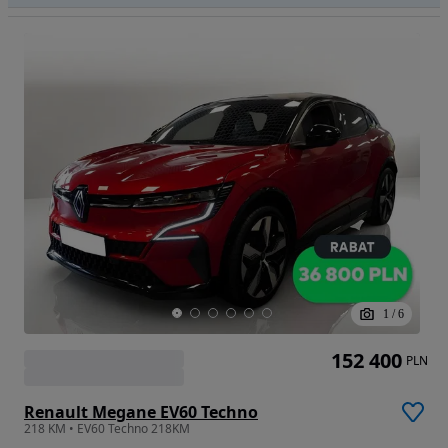
1
/
6
152 400
PLN
Renault Megane EV60 Techno
218 KM • EV60 Techno 218KM