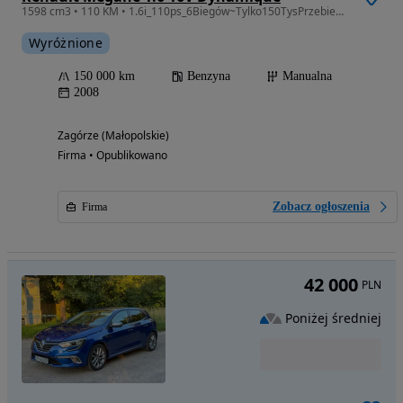
1598 cm3 • 110 KM • 1.6i_110ps_6Biegów~Tylko150TysPrzebiegu~KlimaTronik~Oryginał~TOP!
Wyróżnione
150 000 km
Benzyna
Manualna
2008
Zagórze (Małopolskie)
Firma • Opublikowano
Zobacz ogłoszenia
Firma
42 000
PLN
Poniżej średniej