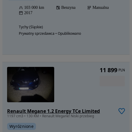
103 000 km
Benzyna
Manualna
2017
Tychy (Śląskie)
Prywatny sprzedawca • Opublikowano
11 899
PLN
Renault Megane 1.2 Energy TCe Limited
1197 cm3 • 130 KM • Renault Megane! Niski przebieg
Wyróżnione