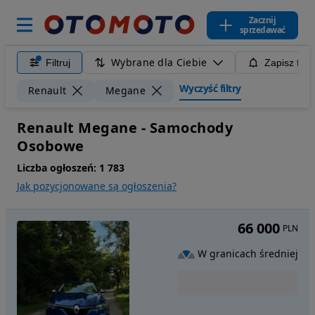
Zacznij
sprzedawać
Wybrane dla Ciebie
Filtruj
Zapisz filt
Wyczyść filtry
Renault
Megane
Renault Megane - Samochody
Osobowe
Liczba ogłoszeń:
1 783
Jak pozycjonowane są ogłoszenia?
66 000
PLN
W granicach średniej