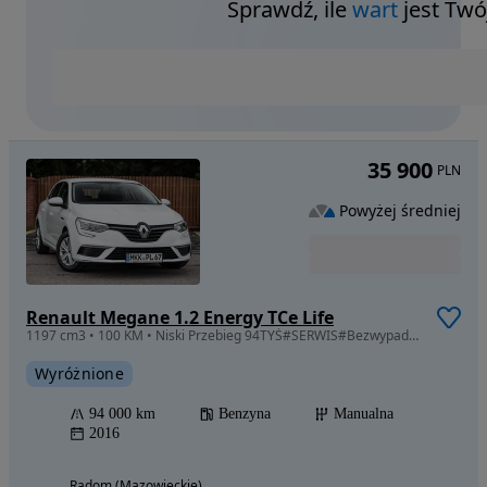
Sprawdź, ile
wart
jest Twó
35 900
PLN
Powyżej średniej
Renault Megane 1.2 Energy TCe Life
1197 cm3 • 100 KM • Niski Przebieg 94TYŚ#SERWIS#Bezwypadkowy#Nowy Rozrząd#
Wyróżnione
94 000 km
Benzyna
Manualna
2016
Radom (Mazowieckie)