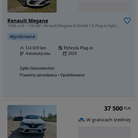
Renault Megane
1598 cm3 • 158 KM • Renault Megane IV Kombi 1.6 Plug-in Hybrid 160 KM | MASAŻ | FV MARŻA
Wyróżnione
114 019 km
Hybryda Plug-in
Automatyczna
2020
Ząbki (Mazowieckie)
Prywatny sprzedawca • Opublikowano
37 500
PLN
W granicach średniej