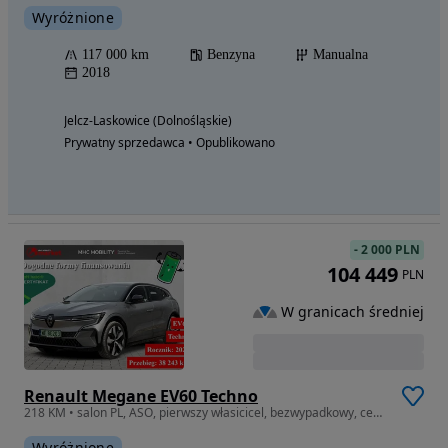
Wyróżnione
117 000 km
Benzyna
Manualna
2018
Jelcz-Laskowice (Dolnośląskie)
Prywatny sprzedawca • Opublikowano
-
2 000 PLN
104 449
PLN
W granicach średniej
Renault Megane EV60 Techno
218 KM • salon PL, ASO, pierwszy własicicel, bezwypadkowy, ceryfikat baterii
Wyróżnione