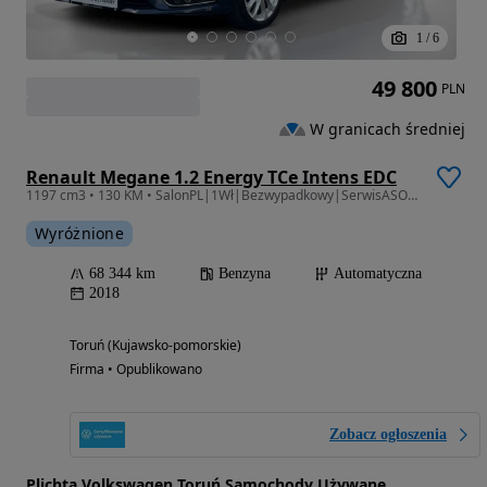
1
/
6
49 800
PLN
W granicach średniej
Renault Megane 1.2 Energy TCe Intens EDC
1197 cm3 • 130 KM • SalonPL|1Wł|Bezwypadkowy|SerwisASO|Gwarancja|Kamera|Tempomat_Aktywny
Wyróżnione
68 344 km
Benzyna
Automatyczna
2018
Toruń (Kujawsko-pomorskie)
Firma • Opublikowano
Zobacz ogłoszenia
Plichta Volkswagen Toruń Samochody Używane