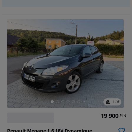
1
/
6
19 900
PLN
Renault Megane 1.6 16V Dynamique