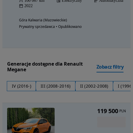
100 067 km
Elektryczny
Automatyczna
2022
Góra Kalwaria (Mazowieckie)
Prywatny sprzedawca • Opublikowano
Generacje dostępne dla Renault
Zobacz filtry
Megane
IV (2016-)
III (2008-2016)
II (2002-2008)
I (1996
119 500
PLN