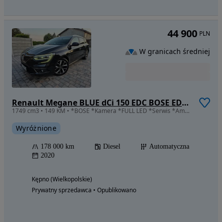
44 900
PLN
W granicach średniej
Renault Megane BLUE dCi 150 EDC BOSE EDITION
1749 cm3 • 149 KM • *BOSE *Kamera *FULL LED *Serwis *Ambiente *2 kpl kół
Wyróżnione
178 000 km
Diesel
Automatyczna
2020
Kępno (Wielkopolskie)
Prywatny sprzedawca • Opublikowano