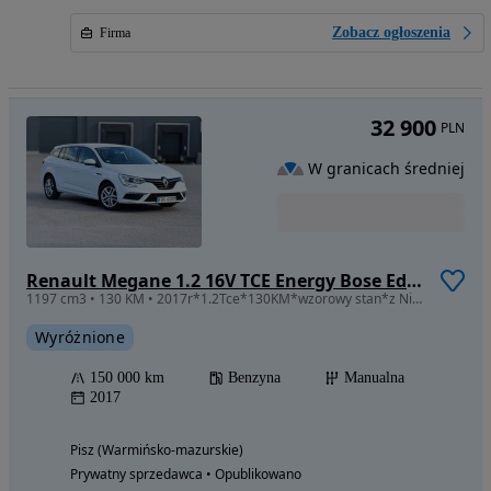
Zobacz ogłoszenia
Firma
32 900
PLN
W granicach średniej
Renault Megane 1.2 16V TCE Energy Bose Edition
1197 cm3 • 130 KM • 2017r*1.2Tce*130KM*wzorowy stan*z Niemiec*oplacony*
Wyróżnione
150 000 km
Benzyna
Manualna
2017
Pisz (Warmińsko-mazurskie)
Prywatny sprzedawca • Opublikowano