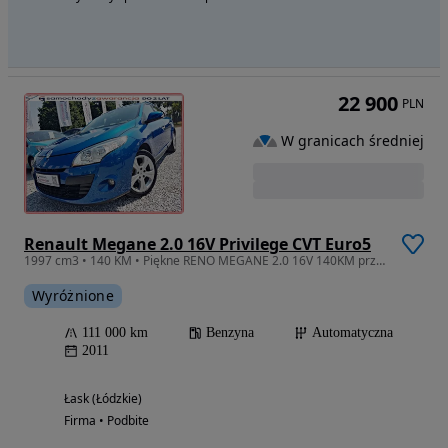
22 900
PLN
W granicach średniej
Renault Megane 2.0 16V Privilege CVT Euro5
1997 cm3 • 140 KM • Piękne RENO MEGANE 2.0 16V 140KM przeb 111tyś AUTOMAT 1ROK GWARANCJI !
Wyróżnione
111 000 km
Benzyna
Automatyczna
2011
Łask (Łódzkie)
Firma • Podbite