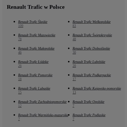
Renault Trafic w Polsce
Renault Trafic Śląskie
Renault Trafic Wielkopolskie
109
83
Renault Trafic Mazowieckie
Renault Trafic Świętokrzyskie
78
48
Renault Trafic Małopolskie
Renault Trafic Dolnośląskie
46
30
Renault Trafic Łódzkie
Renault Trafic Lubelskie
26
20
Renault Trafic Pomorskie
Renault Trafic Podkarpackie
18
17
Renault Trafic Lubuskie
Renault Trafic Kujawsko-pomorskie
15
13
Renault Trafic Zachodniopomorskie
Renault Trafic Opolskie
12
7
Renault Trafic Warmińsko-mazurskie
Renault Trafic Podlaskie
7
7