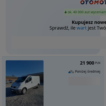
ok. 40 000 aut wycenian
Kupujesz nowe
Sprawdź, ile
wart
jest Twó
21 900
PLN
Poniżej średniej