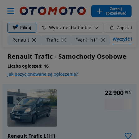
Zacznij
sprzedawać
Wybrane dla Ciebie
Filtruj
Zapisz filt
Wyczyść filtr
Renault
Trafic
"ver-l1h1"
Renault Trafic - Samochody Osobowe
Liczba ogłoszeń:
16
Jak pozycjonowane są ogłoszenia?
22 900
PLN
Renault Trafic L1H1