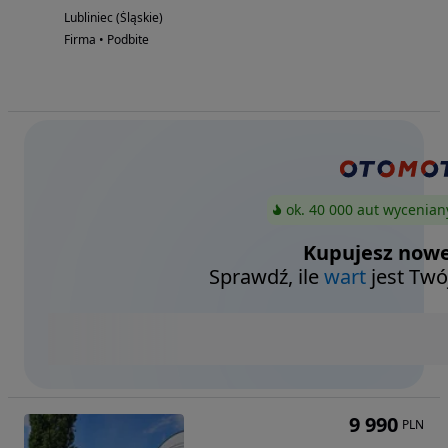
Lubliniec (Śląskie)
Firma • Podbite
ok. 40 000 aut wycenian
Kupujesz nowe
Sprawdź, ile
wart
jest Twó
9 990
PLN