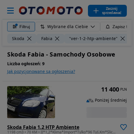
Zacznij
sprzedawać
Wybrane dla Ciebie
Filtruj
Zapisz filt
W
Skoda
Fabia
"ver-1-2-htp-ambiente"
Skoda Fabia - Samochody Osobowe
Liczba ogłoszeń:
9
Jak pozycjonowane są ogłoszenia?
11 400
PLN
Poniżej średniej
Skoda Fabia 1.2 HTP Ambiente
1198 cm3 • 70 KM • II*1,2*Klima*Import*Tylko*96 Tyś.Km*Śliczny*Zapraszam*Do*Zakupu*