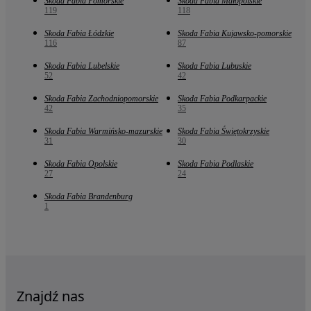
Skoda Fabia Pomorskie
Skoda Fabia Małopolskie
119
118
Skoda Fabia Łódzkie
Skoda Fabia Kujawsko-pomorskie
116
87
Skoda Fabia Lubelskie
Skoda Fabia Lubuskie
52
42
Skoda Fabia Zachodniopomorskie
Skoda Fabia Podkarpackie
42
35
Skoda Fabia Warmińsko-mazurskie
Skoda Fabia Świętokrzyskie
31
30
Skoda Fabia Opolskie
Skoda Fabia Podlaskie
27
24
Skoda Fabia Brandenburg
1
Znajdź nas