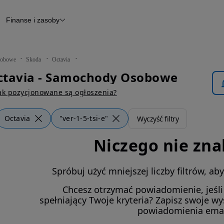
Finanse i zasoby
chody
Finansowanie
Leasing
dy
Narzędzie do wyceny samochodu
tryczne
Raport z inspekcji
obowe
Skoda
Octavia
m
Raport historii pojazdu
ctavia - Samochody Osobowe
Otomoto News
wane
ak pozycjonowane są ogłoszenia?
Octavia
"ver-1-5-tsi-e"
Wyczyść filtry
Niczego nie zna
Spróbuj użyć mniejszej liczby filtrów, a
Chcesz otrzymać powiadomienie, jeśl
spełniający Twoje kryteria? Zapisz swoje w
powiadomienia ema