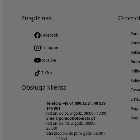
Znajdź nas
Otomo
Pom
Facebook
Konta
Instagram
Rekl
YouTube
Biur
Polit
TikTok
Polit
Obsługa klienta
Zasad
Ustaw
Telefon: +48 61 880 32 21, 48 539
146 861
Regul
(od pn. do pt. w godz. 08:00 - 17:00)
Regul
Email: pomoc@otomoto.pl
(od pn. do nd. w godz. 08:00 -
20:00)
Chat:
(od pn. do pt. w godz. 09:00 -
17:00)