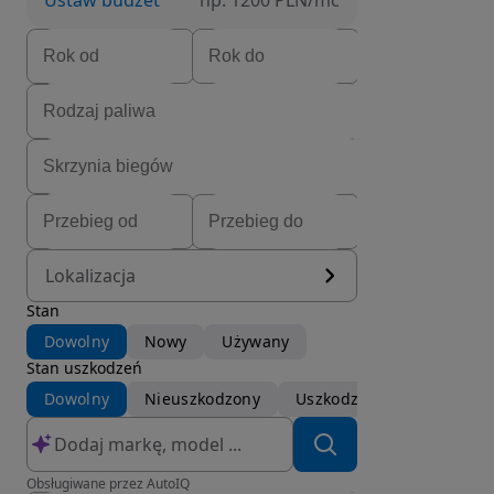
Ustaw budżet
np. 1200 PLN/mc
Lokalizacja
Stan
Dowolny
Nowy
Używany
Stan uszkodzeń
Dowolny
Nieuszkodzony
Uszkodzony
Obsługiwane przez AutoIQ