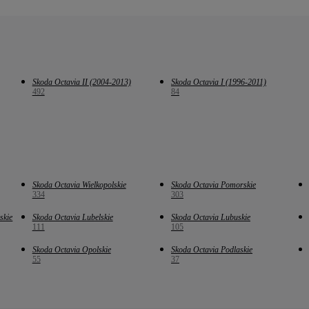
Skoda Octavia II (2004-2013)
Skoda Octavia I (1996-2011)
492
84
Skoda Octavia Wielkopolskie
Skoda Octavia Pomorskie
334
303
skie
Skoda Octavia Lubelskie
Skoda Octavia Lubuskie
111
105
Skoda Octavia Opolskie
Skoda Octavia Podlaskie
55
37