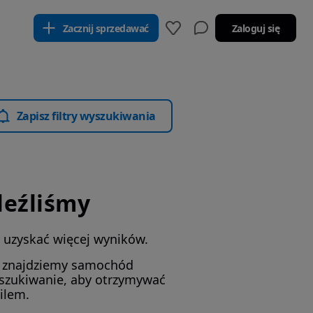
Zacznij sprzedawać
Zaloguj się
Zapisz filtry wyszukiwania
leźliśmy
by uzyskać więcej wyników.
i znajdziemy samochód
yszukiwanie, aby otrzymywać
ilem.