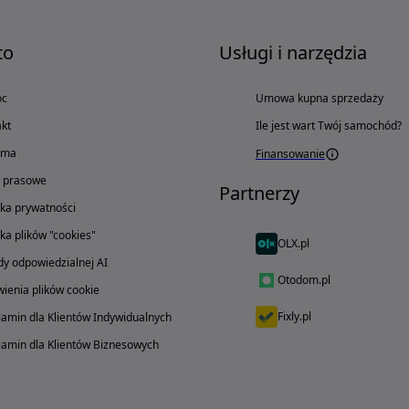
to
Usługi i narzędzia
oc
Umowa kupna sprzedaży
kt
Ile jest wart Twój samochód?
ama
Finansowanie
o prasowe
Partnerzy
yka prywatności
yka plików "cookies"
OLX.pl
y odpowiedzialnej AI
Otodom.pl
ienia plików cookie
Fixly.pl
amin dla Klientów Indywidualnych
amin dla Klientów Biznesowych