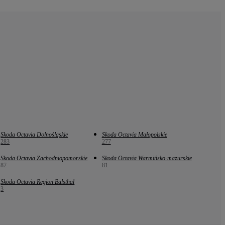
Skoda Octavia Dolnośląskie
Skoda Octavia Małopolskie
283
277
Skoda Octavia Zachodniopomorskie
Skoda Octavia Warmińsko-mazurskie
87
81
Skoda Octavia Region Balsthal
3