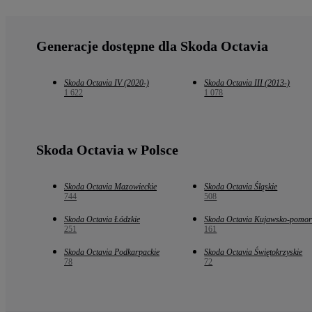
Generacje dostępne dla Skoda Octavia
Skoda Octavia IV (2020-)
Skoda Octavia III (2013-)
1 622
1 078
Skoda Octavia w Polsce
Skoda Octavia Mazowieckie
Skoda Octavia Śląskie
744
508
Skoda Octavia Łódzkie
Skoda Octavia Kujawsko-pomor
251
161
Skoda Octavia Podkarpackie
Skoda Octavia Świętokrzyskie
78
72