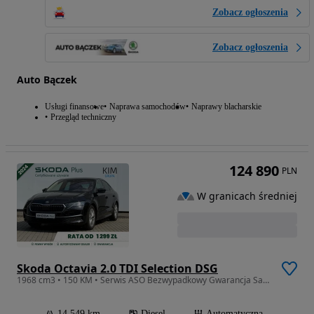
Zobacz ogłoszenia
Zobacz ogłoszenia
Auto Bączek
Usługi finansowe
Naprawa samochodów
Naprawy blacharskie
Przegląd techniczny
124 890
PLN
W granicach średniej
Skoda Octavia 2.0 TDI Selection DSG
1968 cm3 • 150 KM • Serwis ASO Bezwypadkowy Gwarancja Salon Polska
14 549 km
Diesel
Automatyczna