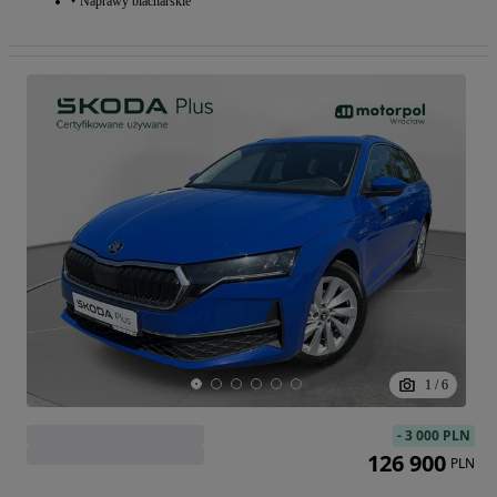
Naprawy blacharskie
1
/
6
-
3 000 PLN
126 900
PLN