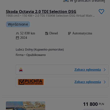
W granicach średniej
Skoda Octavia 2.0 TDI Selection DSG
1968 cm3 • 150 KM • 2.0 TDI 150KM Selection DSG Virtual Matrix ACC SalonPL ASO FV23%
Wyróżnione
52 838 km
Diesel
Automatyczna
2024
Lubicz Dolny (Kujawsko-pomorskie)
Firma • Opublikowano
Zobacz ogłoszenia
Zobacz ogłoszenia
11 800
PLN