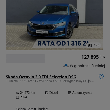
1
/
6
127 895
PLN
W granicach średniej
Skoda Octavia 2.0 TDI Selection DSG
1968 cm3 • 150 KM • FV VAT Serwis ASO Bezwypadkowy Czujniki parkowania Gwarancja
24 272 km
Diesel
Automatyczna
2024
Zielona Góra (Lubuskie)