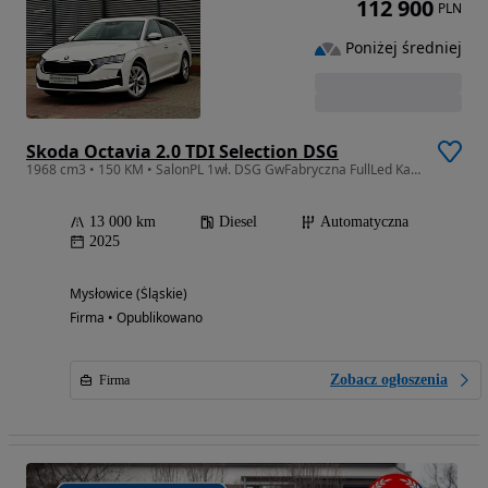
112 900
PLN
Poniżej średniej
Skoda Octavia 2.0 TDI Selection DSG
1968 cm3 • 150 KM • SalonPL 1wł. DSG GwFabryczna FullLed Kamera KeyLess Navi ASO Vat23%
13 000 km
Diesel
Automatyczna
2025
Mysłowice (Śląskie)
Firma • Opublikowano
Zobacz ogłoszenia
Firma