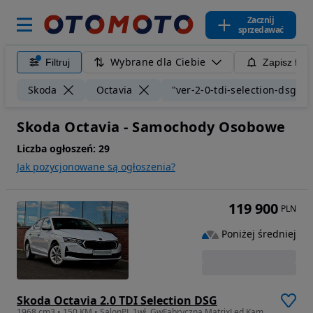
Zacznij
sprzedawać
Wybrane dla Ciebie
Filtruj
Zapisz filt
Skoda
Octavia
"ver-2-0-tdi-selection-dsg"
Skoda Octavia - Samochody Osobowe
Liczba ogłoszeń:
29
Jak pozycjonowane są ogłoszenia?
119 900
PLN
Poniżej średniej
Skoda Octavia 2.0 TDI Selection DSG
1968 cm3 • 150 KM • SalonPL 1wł. GwFabryczna MatrixLed Kamera KeyLess Navi ASO Vat23%