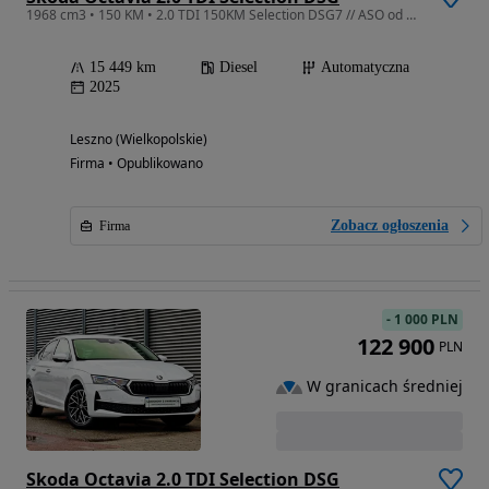
1968 cm3 • 150 KM • 2.0 TDI 150KM Selection DSG7 // ASO od dealera! FV23% Gwarancja
15 449 km
Diesel
Automatyczna
2025
Leszno (Wielkopolskie)
Firma • Opublikowano
Zobacz ogłoszenia
Firma
-
1 000 PLN
122 900
PLN
W granicach średniej
Skoda Octavia 2.0 TDI Selection DSG