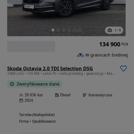
1
/
6
134 900
PLN
W granicach średniej
Skoda Octavia 2.0 TDI Selection DSG
1968 cm3 • 150 KM • salon PL • niski przebieg • gwarancja • Matrix LED • VAT23%
Zweryfikowane dane
28 036 km
Diesel
Automatyczna
2024
Tarnów (Małopolskie)
Firma • Opublikowano