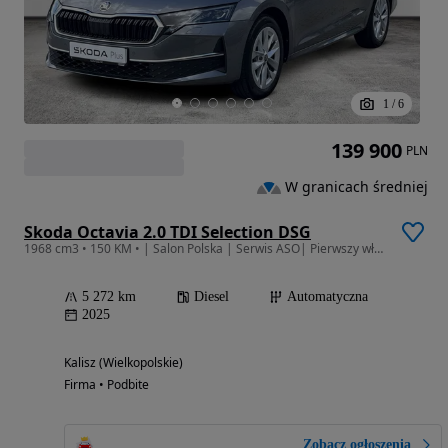
1
/
6
139 900
PLN
W granicach średniej
Skoda Octavia 2.0 TDI Selection DSG
1968 cm3 • 150 KM • | Salon Polska | Serwis ASO| Pierwszy właściciel | Gwarancja | Demo
5 272 km
Diesel
Automatyczna
2025
Kalisz (Wielkopolskie)
Firma • Podbite
Zobacz ogłoszenia