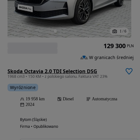
1
/
6
129 300
PLN
W granicach średniej
Skoda Octavia 2.0 TDI Selection DSG
1968 cm3 • 150 KM • z polskiego salonu. Faktura VAT 23%
Wyróżnione
19 958 km
Diesel
Automatyczna
2024
Bytom (Śląskie)
Firma • Opublikowano