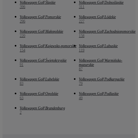
Volkswagen Golf Śląskie
Volkswagen Golf Dolnośląskie
396
311
Volkswagen Golf Pomorskie
Volkswagen Golf Łódzkie
296
227
Volkswagen Golf Małopolskie
Volkswagen Golf Zachodniopomorskie
220
158
Volkswagen Golf Kujawsko-pomorskie
Volkswagen Golf Lubuskie
154
119
Volkswagen Golf Świętokrzyskie
Volkswagen Golf Warmińsko-
91
mazurskie
87
Volkswagen Golf Lubelskie
Volkswagen Golf Podkarpackie
83
79
Volkswagen Golf Opolskie
Volkswagen Golf Podlaskie
63
49
Volkswagen Golf Brandenburg
2