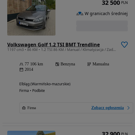
32 500
PLN
W granicach średniej
Volkswagen Golf 1.2 TSI BMT Trendline
1197 cm3 • 86 KM • 1.2 TSI 86 KM / Manual / Klimatyzacja / Zadbany / Salon Toyota Elbląg
77 106 km
Benzyna
Manualna
2014
Elbląg (Warmińsko-mazurskie)
Firma • Podbite
Zobacz ogłoszenia
Firma
32 900
PLN