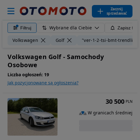
Zacznij
sprzedawać
Wybrane dla Ciebie
Filtruj
Zapisz filt
Volkswagen
Golf
"ver-1-2-tsi-bmt-trendline
Volkswagen Golf - Samochody
Osobowe
Liczba ogłoszeń:
19
Jak pozycjonowane są ogłoszenia?
30 500
PLN
W granicach średniej