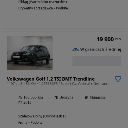
Elbląg (Warmińsko-mazurskie)
Prywatny sprzedawca • Podbite
19 900
PLN
W granicach średniej
Volkswagen Golf 1.2 TSI BMT Trendline
1197 cm3 • 86 KM • 1.2TSI 86PS / Raport CarVertical + Gwarancja / AUTO BIJAK
186 365 km
Benzyna
Manualna
2011
Szalejów Dolny (Dolnośląskie)
Firma • Podbite