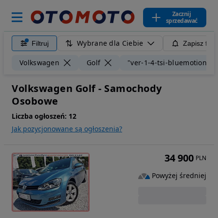
Zacznij
sprzedawać
Wybrane dla Ciebie
Filtruj
Zapisz filt
Volkswagen
Golf
"ver-1-4-tsi-bluemotion-t
Volkswagen Golf - Samochody
Osobowe
Liczba ogłoszeń:
12
Jak pozycjonowane są ogłoszenia?
34 900
PLN
Powyżej średniej