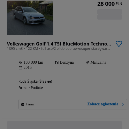
28 000
PLN
Volkswagen Golf 1.4 TSI BlueMotion Technology Comfortline
1395 cm3 • 122 KM • full aso/2 el do poprawki/super stan/gwarncja
180 000 km
Benzyna
Manualna
2015
Ruda Śląska (Śląskie)
Firma • Podbite
Zobacz ogłoszenia
Firma