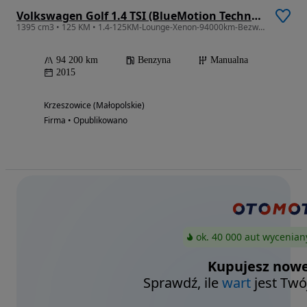
Volkswagen Golf 1.4 TSI (BlueMotion Technology) Comfortline
1395 cm3 • 125 KM • 1.4-125KM-Lounge-Xenon-94000km-Bezwypadkowy
94 200 km
Benzyna
Manualna
2015
Krzeszowice (Małopolskie)
Firma • Opublikowano
ok. 40 000 aut wycenian
Kupujesz nowe
Sprawdź, ile
wart
jest Twó