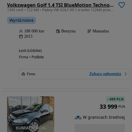
Volkswagen Golf 1.4 TSI BlueMotion Technology Comfortline
1395 cm3 • 122 KM • Piękny VW GOLF VII 1.4 turbo 122KM przeb 188tyś 100%BEZWYP 1ROK GWARAN
Wyróżnione
188 000 km
Benzyna
Manualna
2013
Łask (Łódzkie)
Firma • Podbite
Zobacz ogłoszenia
Firma
-
499 PLN
33 999
PLN
W granicach średniej