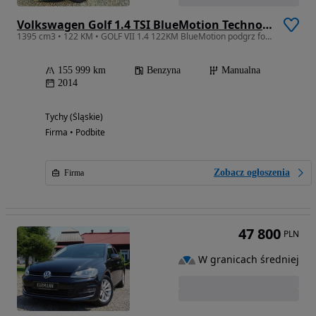
Volkswagen Golf 1.4 TSI BlueMotion Technology Comfortline
1395 cm3 • 122 KM • GOLF VII 1.4 122KM BlueMotion podgrz fote KAMERA navi SERWIS 2014
155 999 km
Benzyna
Manualna
2014
Tychy (Śląskie)
Firma • Podbite
Zobacz ogłoszenia
Firma
47 800
PLN
W granicach średniej