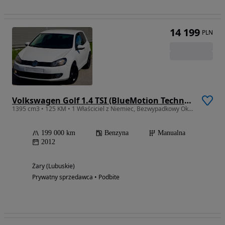
14 199
PLN
Volkswagen Golf 1.4 TSI (BlueMotion Technology) Comfortline
1395 cm3 • 125 KM • 1 Właściciel z Niemiec, Bezwypadkowy Okazja
199 000 km
Benzyna
Manualna
2012
Żary (Lubuskie)
Prywatny sprzedawca • Podbite