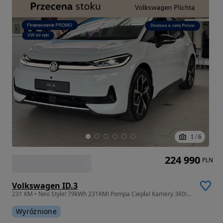
1
/
6
224 990
PLN
Volkswagen ID.3
231 KM • Neo Style! 79kWh 231KM! Pompa Ciepła! Kamery 360! Panorama! Od ręki!
Wyróżnione