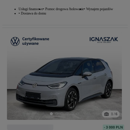
Usługi finansowe
Pomoc drogowa /holowanie
Wynajem pojazdów
Dostawa do domu
1
/
6
-
3 000 PLN