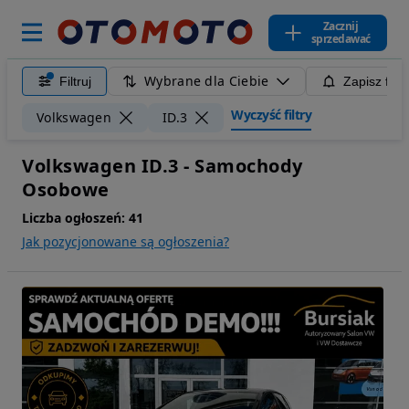
Zacznij
sprzedawać
Wybrane dla Ciebie
Filtruj
Zapisz filt
Wyczyść filtry
Volkswagen
ID.3
Volkswagen ID.3 - Samochody
Osobowe
Liczba ogłoszeń:
41
Jak pozycjonowane są ogłoszenia?