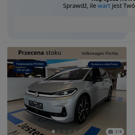
Sprawdź, ile
wart
jest Twó
1
/
6