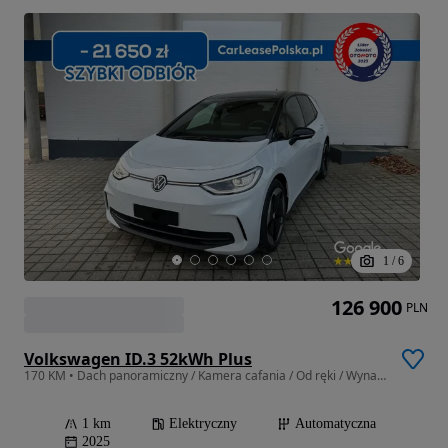
1
/
6
126 900
PLN
Volkswagen ID.3 52kWh Plus
170 KM • Dach panoramiczny / Kamera cafania / Od ręki / Wynajem / Leasing
1 km
Elektryczny
Automatyczna
2025