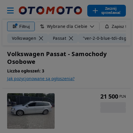
Zacznij
sprzedawać
Wybrane dla Ciebie
Filtruj
Zapisz filt
Volkswagen
Passat
"ver-2-0-blue-tdi-dsg-sc
Volkswagen Passat - Samochody
Osobowe
Liczba ogłoszeń:
3
Jak pozycjonowane są ogłoszenia?
21 500
PLN