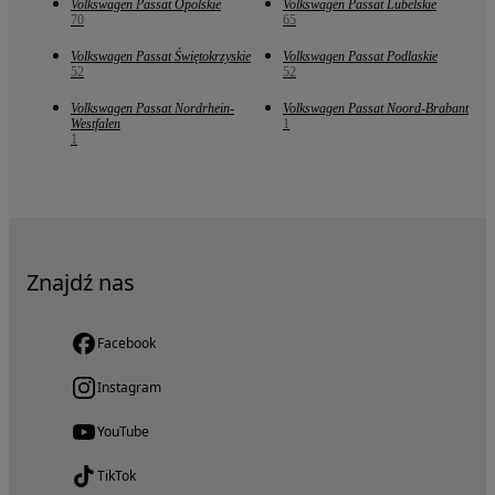
Volkswagen Passat Opolskie
Volkswagen Passat Lubelskie
70
65
Volkswagen Passat Świętokrzyskie
Volkswagen Passat Podlaskie
52
52
Volkswagen Passat Nordrhein-
Volkswagen Passat Noord-Brabant
Westfalen
1
1
Znajdź nas
Facebook
Instagram
YouTube
TikTok