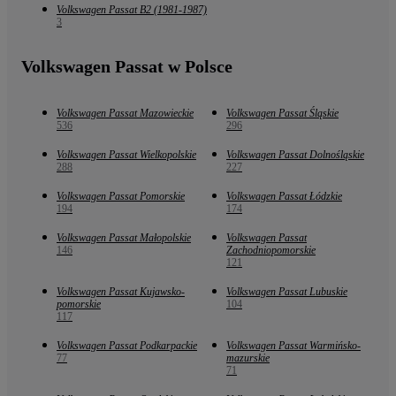
Volkswagen Passat B2 (1981-1987)
3
Volkswagen Passat w Polsce
Volkswagen Passat Mazowieckie
Volkswagen Passat Śląskie
536
296
Volkswagen Passat Wielkopolskie
Volkswagen Passat Dolnośląskie
288
227
Volkswagen Passat Pomorskie
Volkswagen Passat Łódzkie
194
174
Volkswagen Passat Małopolskie
Volkswagen Passat
146
Zachodniopomorskie
121
Volkswagen Passat Kujawsko-
Volkswagen Passat Lubuskie
pomorskie
104
117
Volkswagen Passat Podkarpackie
Volkswagen Passat Warmińsko-
77
mazurskie
71