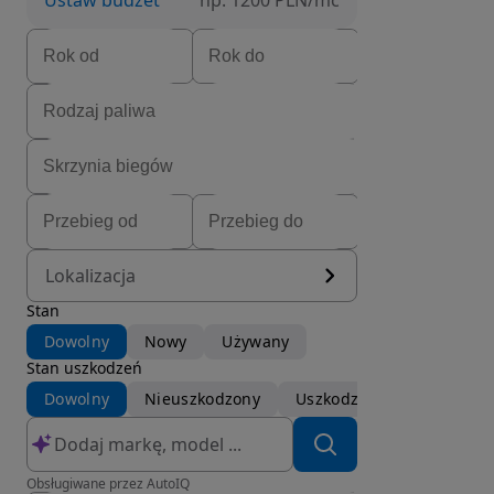
Ustaw budżet
np. 1200 PLN/mc
Lokalizacja
Stan
Dowolny
Nowy
Używany
Stan uszkodzeń
Dowolny
Nieuszkodzony
Uszkodzony
Obsługiwane przez AutoIQ