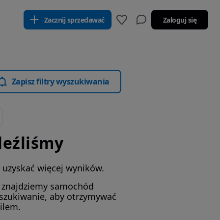
Zacznij sprzedawać
Zaloguj się
Zapisz filtry wyszukiwania
leźliśmy
by uzyskać więcej wyników.
i znajdziemy samochód
yszukiwanie, aby otrzymywać
ilem.