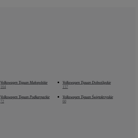
Volkswagen Tiguan Małopolskie
Volkswagen Tiguan Dolnośląskie
164
157
Volkswagen Tiguan Podkarpackie
Volkswagen Tiguan Świętokrzyskie
72
60