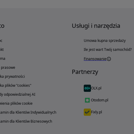
to
Usługi i narzędzia
oc
Umowa kupna sprzedaży
kt
Ile jest wart Twój samochód?
ama
Finansowanie
o prasowe
Partnerzy
yka prywatności
yka plików "cookies"
OLX.pl
y odpowiedzialnej AI
Otodom.pl
ienia plików cookie
Fixly.pl
amin dla Klientów Indywidualnych
amin dla Klientów Biznesowych