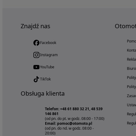
Znajdź nas
Otomo
Pom
Facebook
Konta
Instagram
Rekl
YouTube
Biur
Polit
TikTok
Polit
Obsługa klienta
Zasad
Ustaw
Telefon: +48 61 880 32 21, 48 539
146 861
Regul
(od pn. do pt. w godz. 08:00 - 17:00)
Regul
Email: pomoc@otomoto.pl
(od pn. do nd. w godz. 08:00 -
20:00)