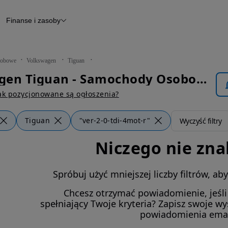
Finanse i zasoby
chody
Finansowanie
Leasing
dy
Narzędzie do wyceny samochodu
tryczne
Raport z inspekcji
obowe
Volkswagen
Tiguan
m
Raport historii pojazdu
Volkswagen Tiguan - Samochody Osobowe
Otomoto News
wane
ak pozycjonowane są ogłoszenia?
Tiguan
"ver-2-0-tdi-4mot-r"
Wyczyść filtry
Niczego nie zna
Spróbuj użyć mniejszej liczby filtrów, a
Chcesz otrzymać powiadomienie, jeśl
spełniający Twoje kryteria? Zapisz swoje w
powiadomienia ema