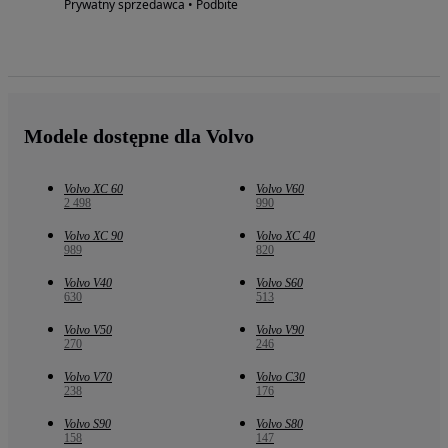
Prywatny sprzedawca • Podbite
Modele dostępne dla Volvo
Volvo XC 60
Volvo V60
2 498
990
Volvo XC 90
Volvo XC 40
989
820
Volvo V40
Volvo S60
630
513
Volvo V50
Volvo V90
270
246
Volvo V70
Volvo C30
238
176
Volvo S90
Volvo S80
158
147