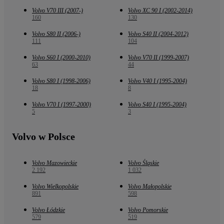
Volvo V70 III (2007-)
Volvo XC 90 I (2002-2014)
160
130
Volvo S80 II (2006-)
Volvo S40 II (2004-2012)
111
104
Volvo S60 I (2000-2010)
Volvo V70 II (1999-2007)
63
44
Volvo S80 I (1998-2006)
Volvo V40 I (1995-2004)
18
8
Volvo V70 I (1997-2000)
Volvo S40 I (1995-2004)
5
3
Volvo w Polsce
Volvo Mazowieckie
Volvo Śląskie
2 192
1 032
Volvo Wielkopolskie
Volvo Małopolskie
891
598
Volvo Łódzkie
Volvo Pomorskie
579
519