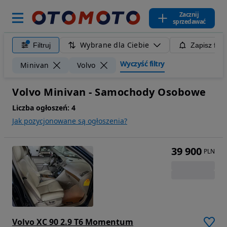
Zacznij
sprzedawać
Wybrane dla Ciebie
Filtruj
Zapisz filt
Wyczyść filtry
Minivan
Volvo
Volvo Minivan - Samochody Osobowe
Liczba ogłoszeń:
4
Jak pozycjonowane są ogłoszenia?
39 900
PLN
Volvo XC 90 2.9 T6 Momentum