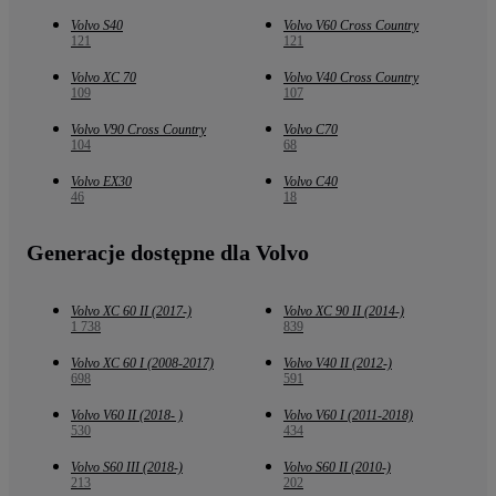
Volvo S40
Volvo V60 Cross Country
121
121
Volvo XC 70
Volvo V40 Cross Country
109
107
Volvo V90 Cross Country
Volvo C70
104
68
Volvo EX30
Volvo C40
46
18
Generacje dostępne dla Volvo
Volvo XC 60 II (2017-)
Volvo XC 90 II (2014-)
1 738
839
Volvo XC 60 I (2008-2017)
Volvo V40 II (2012-)
698
591
Volvo V60 II (2018- )
Volvo V60 I (2011-2018)
530
434
Volvo S60 III (2018-)
Volvo S60 II (2010-)
213
202