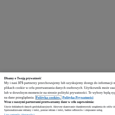
Dbamy o Twoją prywatność
My i nasi
375
partnerzy przechowujemy lub uzyskujemy dostęp do informacji na
plikach cookie w celu przetwarzania danych osobowych. Użytkownik może zaak
lub w dowolnym momencie na stronie polityki prywatności. Te wybory będą s
na dane przeglądania.
Polityka cookies,
Polityka Prywatności
Wraz z naszymi partnerami przetwarzamy dane w celu zapewnienia:
Użycie dokładnych danych geolokalizacyjnych. Aktywne skanowanie charakterystyki urządzenia do celów ide
Spersonalizowane reklamy i treści, pomiar reklam i treści, badnie odbiorców i ulepszanie usług.
Lista partnerów (dostawców)