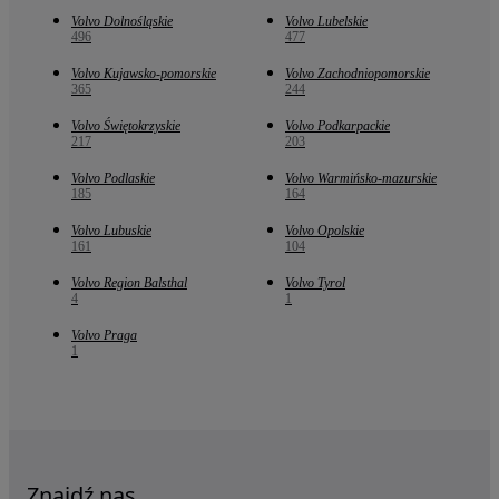
Volvo Dolnośląskie
Volvo Lubelskie
496
477
Volvo Kujawsko-pomorskie
Volvo Zachodniopomorskie
365
244
Volvo Świętokrzyskie
Volvo Podkarpackie
217
203
Volvo Podlaskie
Volvo Warmińsko-mazurskie
185
164
Volvo Lubuskie
Volvo Opolskie
161
104
Volvo Region Balsthal
Volvo Tyrol
4
1
Volvo Praga
1
Znajdź nas