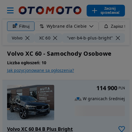
Zacznij
sprzedawać
Wybrane dla Ciebie
Filtruj
Zapisz filt
Wy
Volvo
XC 60
"ver-b4-b-plus-bright"
Volvo XC 60 - Samochody Osobowe
Liczba ogłoszeń:
10
Jak pozycjonowane są ogłoszenia?
114 900
PLN
W granicach średniej
Volvo XC 60 B4 B Plus Bright