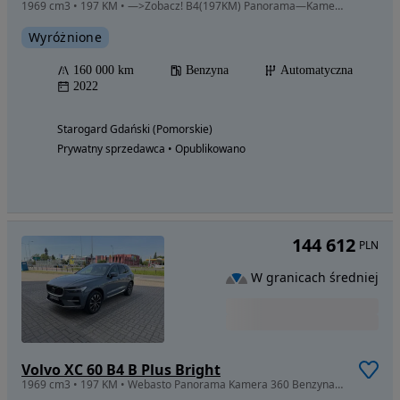
1969 cm3 • 197 KM • —>Zobacz! B4(197KM) Panorama—Kamera—Alu 20’’—FACELIFT—Gwarancja—TOP!—
Wyróżnione
160 000 km
Benzyna
Automatyczna
2022
Starogard Gdański (Pomorskie)
Prywatny sprzedawca • Opublikowano
144 612
PLN
W granicach średniej
Volvo XC 60 B4 B Plus Bright
1969 cm3 • 197 KM • Webasto Panorama Kamera 360 Benzyna Cesja