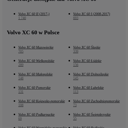
Volvo XC 60 II (2017-)
Volvo XC 60 I (2008-2017)
1 740
693
Volvo XC 60 w Polsce
Volvo XC 60 Mazowieckie
Volvo XC 60 Śląskie
705
339
Volvo XC 60 Wielkopolskie
Volvo XC 60 Łódzkie
289
156
Volvo XC 60 Małopolskie
Volvo XC 60 Dolnośląskie
148
145
Volvo XC 60 Pomorskie
Volvo XC 60 Lubelskie
131
113
Volvo XC 60 Kujawsko-pomorskie
Volvo XC 60 Zachodniopomorskie
108
73
Volvo XC 60 Podkarpackie
Volvo XC 60 Świętokrzyskie
69
55