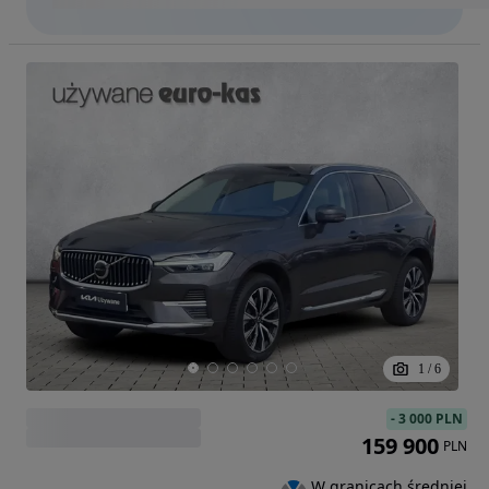
1
/
6
-
3 000 PLN
159 900
PLN
W granicach średniej