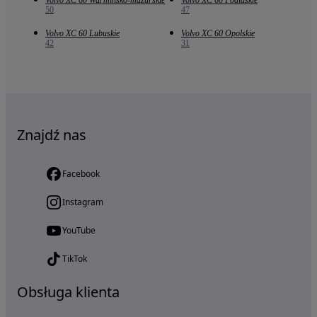
Volvo XC 60 Warmińsko-mazurskie
Volvo XC 60 Podlaskie
50
47
Volvo XC 60 Lubuskie
Volvo XC 60 Opolskie
42
31
Znajdź nas
Facebook
Instagram
YouTube
TikTok
Obsługa klienta