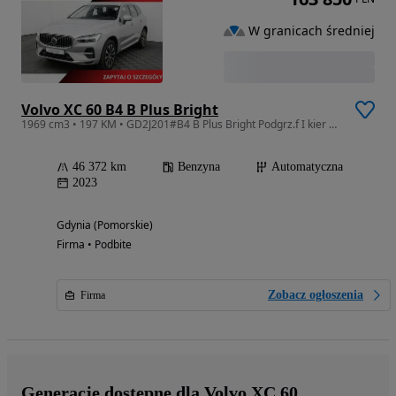
W granicach średniej
Volvo XC 60 B4 B Plus Bright
1969 cm3 • 197 KM • GD2J201#B4 B Plus Bright Podgrz.f I kier K.cof Salon PL VAT 23%
46 372 km
Benzyna
Automatyczna
2023
Gdynia (Pomorskie)
Firma • Podbite
Zobacz ogłoszenia
Firma
Generacje dostępne dla Volvo XC 60