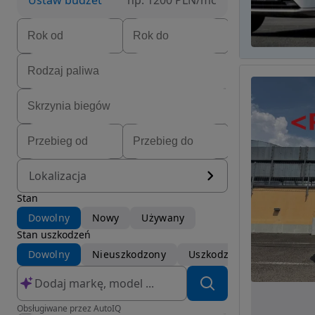
Ustaw budżet
np. 1200 PLN/mc
Lokalizacja
Stan
Dowolny
Nowy
Używany
Stan uszkodzeń
Dowolny
Nieuszkodzony
Uszkodzony
Obsługiwane przez AutoIQ