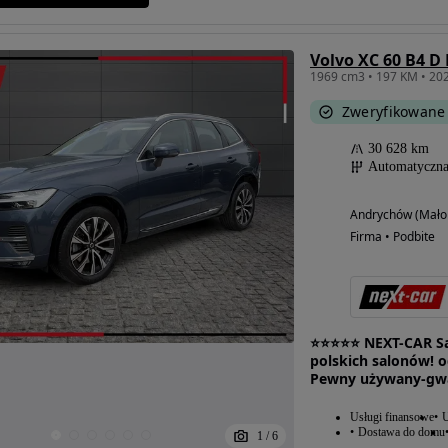
Volvo XC 60 B4 D 
Zweryfikowane
30 628 km
Automatyczn
Andrychów (Małop
Firma • Podbite
⭐️⭐️⭐️⭐️⭐️ NEXT-CAR
polskich salonów! o
Pewny używany-gw
Usługi finansowe
U
Dostawa do domu
1
/
6