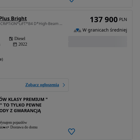
137 900
Plus Bright
PLN
1969 cm3 • 197 KM • INSCRiPTiON*LiFT*B4 D*High-Beam LED*RADAR ACC*Lane Ass+Kamera*EL.HaK
W granicach średniej
Diesel
a
2022
e)
Zobacz ogłoszenia
W KLASY PREMIUM "
" TO TYLKO PEWNE
ODY Z GWARANCJĄ
ynajem pojazdów
niowe
Dostawa do domu