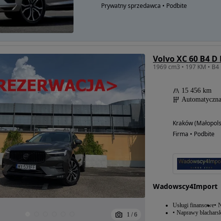
Prywatny sprzedawca • Podbite
Volvo XC 60 B4 D 
15 456 km
Automatyczn
Kraków (Małopols
Firma • Podbite
Wadowscy4Import
Usługi finansowe
N
Naprawy blacharsk
1
/
6