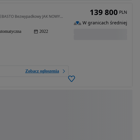
139 800
PLN
1969 cm3 • 197 KM • B4 197 KM Plus Bright Hak WEBASTO Bezwypadkowy JAK NOWY Serwis ASO
W granicach średniej
utomatyczna
2022
Zobacz ogłoszenia