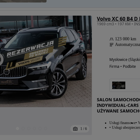
Volvo XC 60 B4 D 
123 000 km
Automatyczn
Mysłowice (Śląski
Firma • Podbite
SALON SAMOCHODÓ
INDYWIDUAL-CARS 
UŻYWANE SAMOCH
Usługi finansowe
W
Usługi ubezpiecze
1
/
6