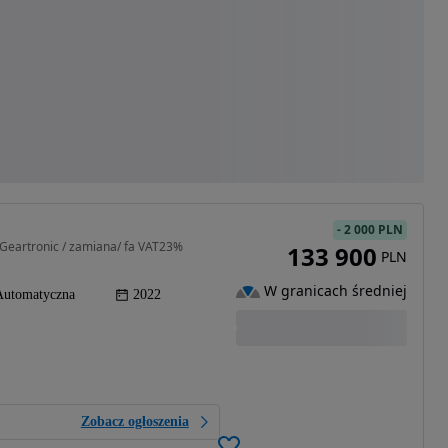
-
2 000 PLN
Geartronic / zamiana/ fa VAT23%
133 900
PLN
W granicach średniej
Automatyczna
2022
Zobacz ogłoszenia