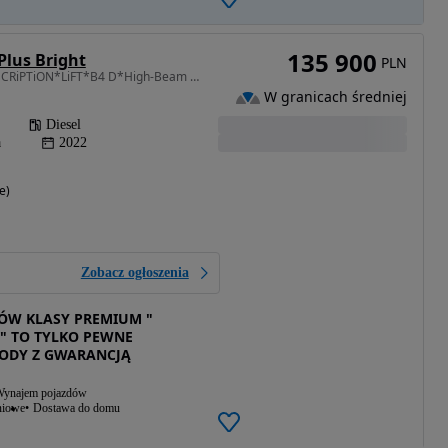
135 900
Plus Bright
PLN
1969 cm3 • 197 KM • INSCRiPTiON*LiFT*B4 D*High-Beam LED*RADAR ACC*Lane Ass+Kamera 360*BLiS
W granicach średniej
Diesel
a
2022
e)
Zobacz ogłoszenia
W KLASY PREMIUM "
" TO TYLKO PEWNE
ODY Z GWARANCJĄ
ynajem pojazdów
niowe
Dostawa do domu