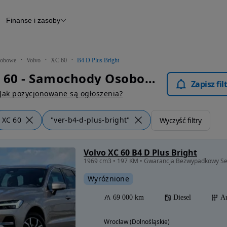
Finanse i zasoby
chody
Finansowanie
Leasing
dy
Narzędzie do wyceny samochodu
tryczne
Raport z inspekcji
obowe
Volvo
XC 60
B4 D Plus Bright
m
Raport historii pojazdu
Volvo XC 60 - Samochody Osobowe
Otomoto News
Zapisz fi
wane
Jak pozycjonowane są ogłoszenia?
XC 60
"ver-b4-d-plus-bright"
Wyczyść filtry
Volvo XC 60 B4 D Plus Bright
Wyróżnione
69 000 km
Diesel
A
Wrocław (Dolnośląskie)