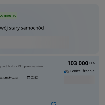
co miesiąc
Twój stary samochód
103 000
PLN
1969 cm3 • 197 KM • Volvo XC60 Plus Bright Mild Hybrid, faktura VAT, pierwszy właściciel
Poniżej średniej
Automatyczna
2022