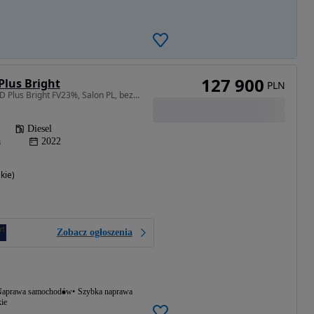
127 900
Plus Bright
PLN
1969 cm3 • 197 KM • B4 D Plus Bright FV23%, Salon PL, bezwypadkowy, ASO, 1 właściciel!
Diesel
a
2022
kie)
Zobacz ogłoszenia
aprawa samochodów
Szybka naprawa
ie