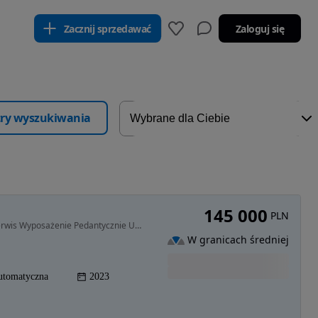
Zacznij sprzedawać
Zaloguj się
ltry wyszukiwania
145 000
PLN
1969 cm3 • 197 KM • Gwarancja Bezwypadkowy Serwis Wyposażenie Pedantycznie Utrzymany
W granicach średniej
utomatyczna
2023