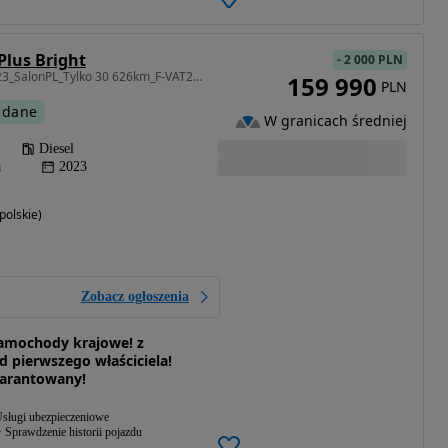
Plus Bright
-
2 000 PLN
1969 cm3 • 197 KM • 2023_SalonPL_Tylko 30 626km_F-VAT23_Szybki Leasing w NEXT-CAR!
159 990
PLN
 dane
W granicach średniej
Diesel
a
2023
olskie)
Zobacz ogłoszenia
 Samochody krajowe! z
d pierwszego właściciela!
arantowany!
sługi ubezpieczeniowe
Sprawdzenie historii pojazdu