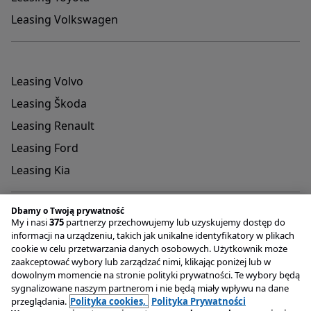
Leasing Volkswagen
Leasing Volvo
Leasing Škoda
Leasing Renault
Leasing Ford
Leasing Kia
Dbamy o Twoją prywatność
My i nasi
375
partnerzy przechowujemy lub uzyskujemy dostęp do
informacji na urządzeniu, takich jak unikalne identyfikatory w plikach
cookie w celu przetwarzania danych osobowych. Użytkownik może
Adres do przyjmowania reklamacji oraz dokumentów
zaakceptować wybory lub zarządzać nimi, klikając poniżej lub w
związanych z rejestracją pojazdów
dowolnym momencie na stronie polityki prywatności. Te wybory będą
OTOMOTO Lease Plac Konesera 9 , 03-736 Warszawa
sygnalizowane naszym partnerom i nie będą miały wpływu na dane
Infolinia
+48 22 221 04 00
przeglądania.
Polityka cookies,
Polityka Prywatności
Email
kontakt@otomotolease.pl