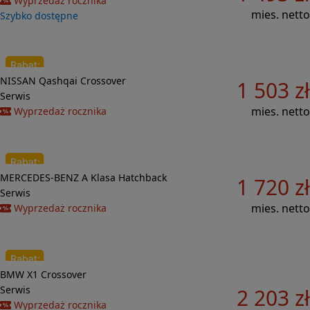
Wyprzedaż rocznika
mies. netto
Szybko dostępne
Do porównania
NISSAN
Qashqai
Crossover
1 503 zł
33 366 zł
Serwis
mies. netto
Wyprzedaż rocznika
Do porównania
MERCEDES-BENZ
A Klasa
Hatchback
1 720 zł
18 395 zł
Serwis
mies. netto
Wyprzedaż rocznika
Do porównania
BMW
X1
Crossover
42 510 zł
Serwis
2 203 zł
Wyprzedaż rocznika