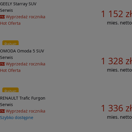
Do porównania
GEELY
Starray
SUV
32 602 zł
Serwis
1 152 zł
Wyprzedaż rocznika
mies. netto
Hot Oferta
Do porównania
OMODA
Omoda 5
SUV
13 496 zł
Serwis
1 328 zł
Wyprzedaż rocznika
mies. netto
Hot Oferta
Do porównania
RENAULT
Trafic
Furgon
34 900 zł
Serwis
1 336 zł
Wyprzedaż rocznika
mies. netto
Szybko dostępne