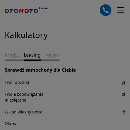
Kalkulatory
Kredyt
Leasing
Najem
Sprawdź samochody dla Ciebie
Twój dochód
zł
Twoje zobowiązania
zł
miesięczne
Wkład własny
netto
zł
Okres