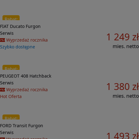
Do porównania
FIAT
Ducato
Furgon
48 306 zł
Serwis
1 249 zł
Wyprzedaż rocznika
mies. netto
Szybko dostępne
Do porównania
PEUGEOT
408
Hatchback
23 648 zł
Serwis
1 380 zł
Wyprzedaż rocznika
mies. netto
Hot Oferta
Do porównania
FORD
Transit
Furgon
43 570 zł
Serwis
1 493 zł