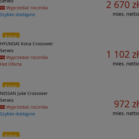
Serwis
2 670 zł
Wyprzedaż rocznika
mies. netto
Szybko dostępne
Do porównania
HYUNDAI
Kona
Crossover
25 712 zł
Serwis
1 102 zł
Wyprzedaż rocznika
mies. netto
Hot Oferta
Do porównania
NISSAN
Juke
Crossover
19 015 zł
Serwis
972 zł
Wyprzedaż rocznika
mies. netto
Szybko dostępne