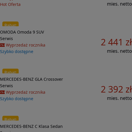
mies. netto
Hot Oferta
Do porównania
OMODA
Omoda 9
SUV
29 268 zł
Serwis
2 441 zł
Wyprzedaż rocznika
mies. netto
Szybko dostępne
Do porównania
MERCEDES-BENZ
GLA
Crossover
43 808 zł
Serwis
2 392 zł
Wyprzedaż rocznika
mies. netto
Szybko dostępne
Do porównania
MERCEDES-BENZ
C Klasa
Sedan
37 747 zł