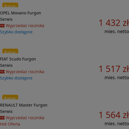
Do porównania
OPEL
Movano
Furgon
49 268 zł
Serwis
1 432 zł
Wyprzedaż rocznika
mies. netto
Szybko dostępne
Do porównania
FIAT
Scudo
Furgon
54 770 zł
Serwis
1 517 zł
Wyprzedaż rocznika
mies. netto
Szybko dostępne
Do porównania
RENAULT
Master
Furgon
46 500 zł
Serwis
1 564 zł
Wyprzedaż rocznika
mies. netto
Hot Oferta