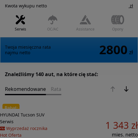
Kwota wykupu
netto
zł
Serwis
OC/AC
Assistance
Opony
2800
Twoja miesięczna rata
zł
najmu
netto
Znaleźliśmy 140 aut, na które cię stać:
Rekomendowane
Rata
Do porównania
HYUNDAI
Tucson
SUV
30 424 zł
Serwis
1 343 zł
Wyprzedaż rocznika
mies. netto
Hot Oferta