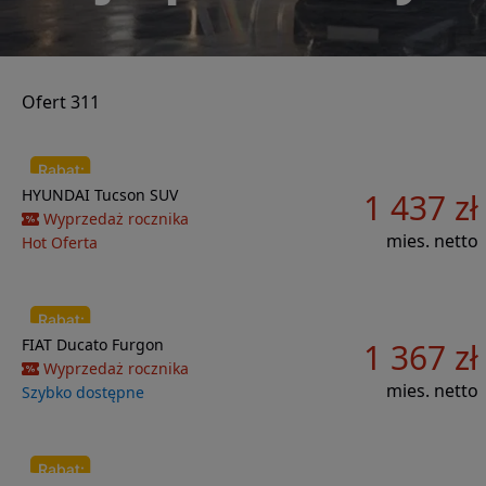
Ofert 311
Do porównania
HYUNDAI
Tucson
SUV
1 437 zł
30 424 zł
Wyprzedaż rocznika
mies. netto
Hot Oferta
Do porównania
FIAT
Ducato
Furgon
1 367 zł
48 306 zł
Wyprzedaż rocznika
mies. netto
Szybko dostępne