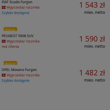
Do porównania
FIAT
Scudo
Furgon
1 543 zł
54 770 zł
Wyprzedaż rocznika
mies. netto
Szybko dostępne
Do porównania
PEUGEOT
5008
SUV
1 590 zł
35 209 zł
Wyprzedaż rocznika
mies. netto
Hot Oferta
Do porównania
OPEL
Movano
Furgon
1 482 zł
49 268 zł
Wyprzedaż rocznika
mies. netto
Szybko dostępne