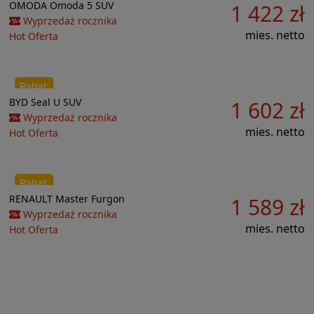
Do porównania
OMODA
Omoda 5
SUV
1 422 zł
13 496 zł
Wyprzedaż rocznika
mies. netto
Hot Oferta
Do porównania
BYD
Seal U
SUV
1 602 zł
29 007 zł
Wyprzedaż rocznika
mies. netto
Hot Oferta
Do porównania
RENAULT
Master
Furgon
1 589 zł
46 500 zł
Wyprzedaż rocznika
mies. netto
Hot Oferta