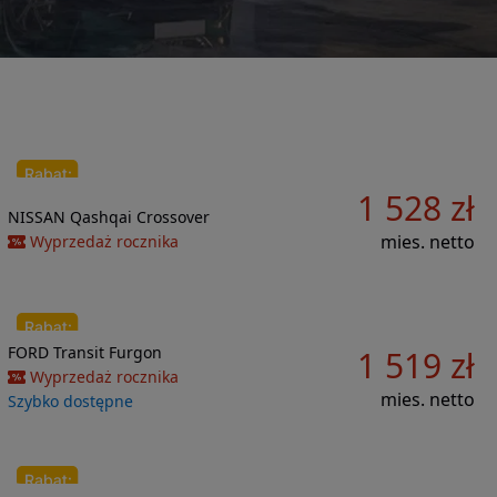
1 528 zł
Do porównania
33 366 zł
NISSAN
Qashqai
Crossover
mies. netto
Wyprzedaż rocznika
Do porównania
FORD
Transit
Furgon
1 519 zł
43 570 zł
Wyprzedaż rocznika
mies. netto
Szybko dostępne