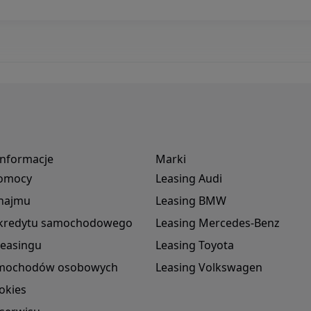
informacje
Marki
omocy
Leasing Audi
 najmu
Leasing BMW
r kredytu samochodowego
Leasing Mercedes-Benz
leasingu
Leasing Toyota
amochodów osobowych
Leasing Volkswagen
okies