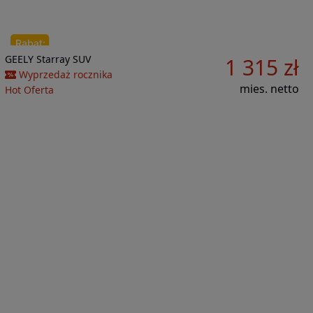
Do porównania
GEELY
Starray
SUV
1 315 zł
32 602 zł
Wyprzedaż rocznika
mies. netto
Hot Oferta