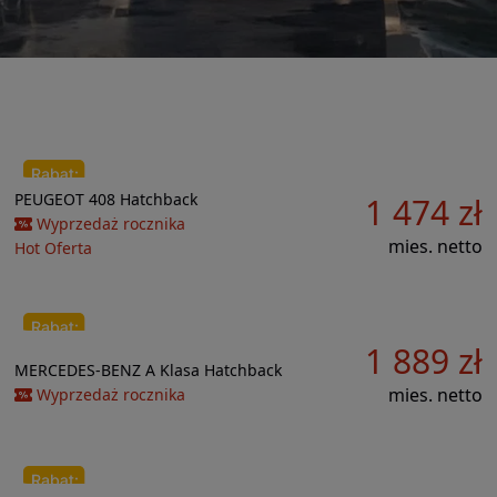
Do porównania
PEUGEOT
408
Hatchback
1 474 zł
23 648 zł
Wyprzedaż rocznika
mies. netto
Hot Oferta
1 889 zł
Do porównania
18 395 zł
MERCEDES-BENZ
A Klasa
Hatchback
mies. netto
Wyprzedaż rocznika