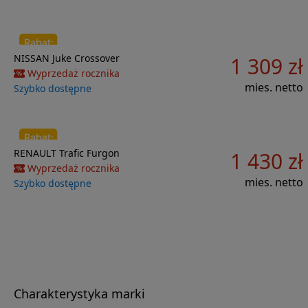
Do porównania
NISSAN
Juke
Crossover
1 309 zł
19 015 zł
Wyprzedaż rocznika
mies. netto
Szybko dostępne
Do porównania
RENAULT
Trafic
Furgon
1 430 zł
34 900 zł
Wyprzedaż rocznika
mies. netto
Szybko dostępne
Charakterystyka marki