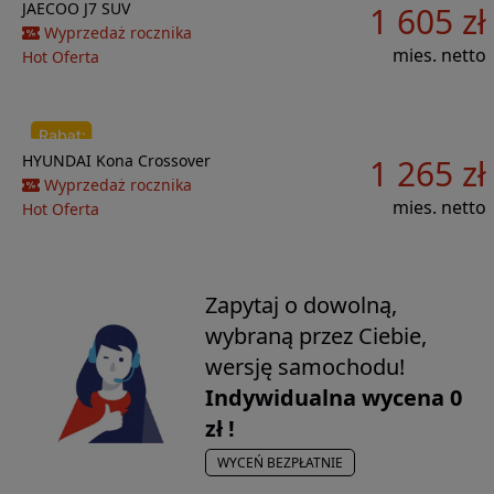
Do porównania
JAECOO
J7
SUV
1 605 zł
10 569 zł
Wyprzedaż rocznika
mies. netto
Hot Oferta
Do porównania
HYUNDAI
Kona
Crossover
1 265 zł
25 712 zł
Wyprzedaż rocznika
mies. netto
Hot Oferta
Zapytaj o dowolną,
wybraną przez Ciebie,
wersję samochodu!
Indywidualna
wycena 0
zł !
WYCEŃ BEZPŁATNIE