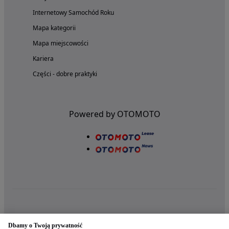
Internetowy Samochód Roku
Mapa kategorii
Mapa miejscowości
Kariera
Części - dobre praktyki
Powered by OTOMOTO
Nasze aplikacje w twoim telefonie
Dbamy o Twoją prywatność