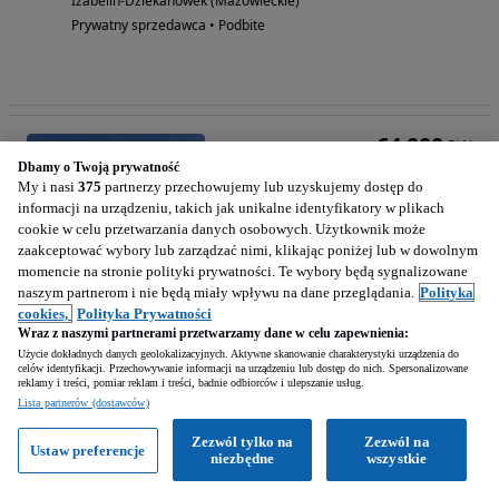
Izabelin-Dziekanówek (Mazowieckie)
Prywatny sprzedawca • Podbite
64 000
PLN
Dbamy o Twoją prywatność
My i nasi
375
partnerzy przechowujemy lub uzyskujemy dostęp do
informacji na urządzeniu, takich jak unikalne identyfikatory w plikach
cookie w celu przetwarzania danych osobowych. Użytkownik może
zaakceptować wybory lub zarządzać nimi, klikając poniżej lub w dowolnym
momencie na stronie polityki prywatności. Te wybory będą sygnalizowane
naszym partnerom i nie będą miały wpływu na dane przeglądania.
Polityka
cookies,
Polityka Prywatności
Wraz z naszymi partnerami przetwarzamy dane w celu zapewnienia:
Użycie dokładnych danych geolokalizacyjnych. Aktywne skanowanie charakterystyki urządzenia do
celów identyfikacji. Przechowywanie informacji na urządzeniu lub dostęp do nich. Spersonalizowane
reklamy i treści, pomiar reklam i treści, badnie odbiorców i ulepszanie usług.
Volvo Fm
Lista partnerów (dostawców)
7284 cm3 • 290 KM • Laweta Volvo fm 3 ośka, duża ładowność, specjalne
Zezwól tylko na
Zezwól na
Ustaw preferencje
niezbędne
wszystkie
507 000 km
Diesel
7284 cm3
290 KM
1999