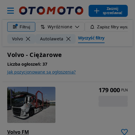
Zacznij
sprzedawać
Wyróżnione
Filtruj
Zapisz filtry wyszuk
Wyczyść filtry
Volvo
Autolaweta
Volvo - Ciężarowe
Liczba ogłoszeń:
37
Jak pozycjonowane są ogłoszenia?
179 000
PLN
Volvo FM