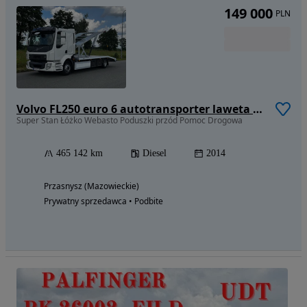
149 000
PLN
Volvo FL250 euro 6 autotransporter laweta LF4 Nowe Tacho piętro
Super Stan Łóżko Webasto Poduszki przód Pomoc Drogowa
465 142 km
Diesel
2014
Przasnysz (Mazowieckie)
Prywatny sprzedawca • Podbite