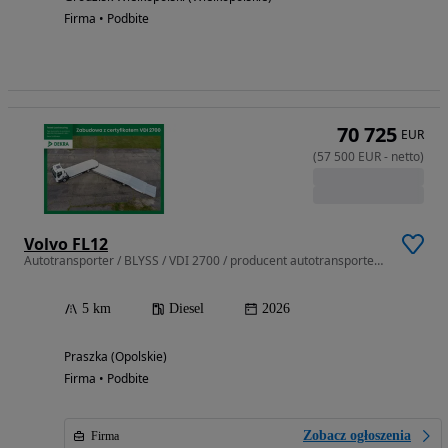
Firma • Podbite
70 725
EUR
(
57 500
EUR
-
netto
)
Volvo FL12
Autotransporter / BLYSS / VDI 2700 / producent autotransporterów /
5 km
Diesel
2026
Praszka (Opolskie)
Firma • Podbite
Zobacz ogłoszenia
Firma