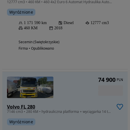
12777 cm3 • 460 KM • 460 4x2 Euro 6 Automat Hydraulika Autotransporter ZESTAW LOHR !!!
Wyróżnione
1 171 590 km
Diesel
12777 cm3
460 KM
2018
Secemin (Świętokrzyskie)
Firma • Opublikowano
74 900
PLN
Volvo FL 280
7146 cm3 • 280 KM • hydrauliczna platforma + wyciągarka 14 ton , widelec do holowania
Wyróżnione