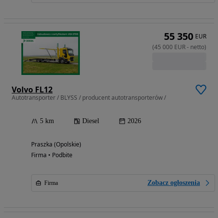
55 350
EUR
(
45 000
EUR
-
netto
)
Volvo FL12
Autotransporter / BLYSS / producent autotransporterów /
5 km
Diesel
2026
Praszka (Opolskie)
Firma • Podbite
Zobacz ogłoszenia
Firma