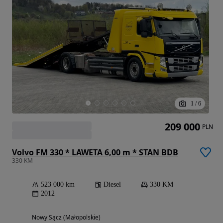
1
/
6
209 000
PLN
Volvo FM 330 * LAWETA 6,00 m * STAN BDB
330 KM
523 000 km
Diesel
330 KM
2012
Nowy Sącz (Małopolskie)