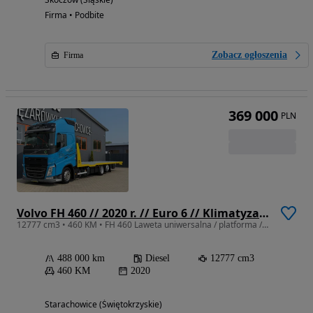
Firma • Podbite
Zobacz ogłoszenia
Firma
369 000
PLN
Volvo FH 460 // 2020 r. // Euro 6 // Klimatyzacja / 6x2 // Laweta uniwersalna / platforma / transport maszyn / Nowa zabudowa ocynkowana !! Świeżo z Niemiec !!
12777 cm3 • 460 KM • FH 460 Laweta uniwersalna / platforma / transport maszyn /
488 000 km
Diesel
12777 cm3
460 KM
2020
Starachowice (Świętokrzyskie)