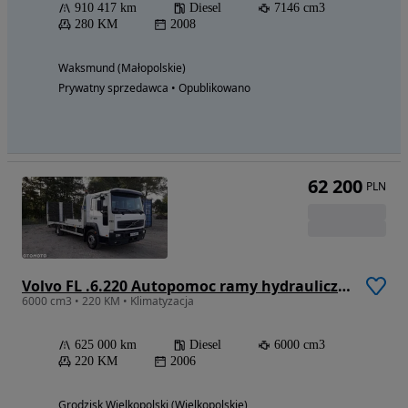
910 417 km
Diesel
7146 cm3
280 KM
2008
Waksmund (Małopolskie)
Prywatny sprzedawca • Opublikowano
62 200
PLN
Volvo FL .6.220 Autopomoc ramy hydrauliczne 15 TON
6000 cm3 • 220 KM • Klimatyzacja
625 000 km
Diesel
6000 cm3
220 KM
2006
Grodzisk Wielkopolski (Wielkopolskie)