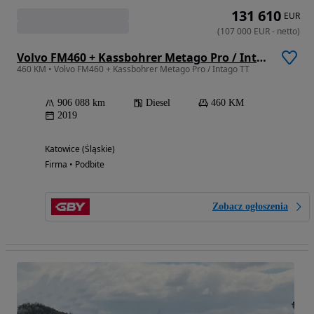
131 610
EUR
(
107 000
EUR
-
netto
)
Volvo FM460 + Kassbohrer Metago Pro / Intago TT
460 KM • Volvo FM460 + Kassbohrer Metago Pro / Intago TT
906 088 km
Diesel
460 KM
2019
Katowice (Śląskie)
Firma • Podbite
Zobacz ogłoszenia