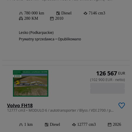
780 000 km
Diesel
7146 cm3
280 KM
2010
Lesko (Podkarpackie)
Prywatny sprzedawca • Opublikowano
126 567
EUR
(
102 900
EUR
-
netto
)
Volvo FH18
12777 cm3 • MODULO 6 / autotransporter / Blyss / VDI 2700 / producent /
1 km
Diesel
12777 cm3
2026