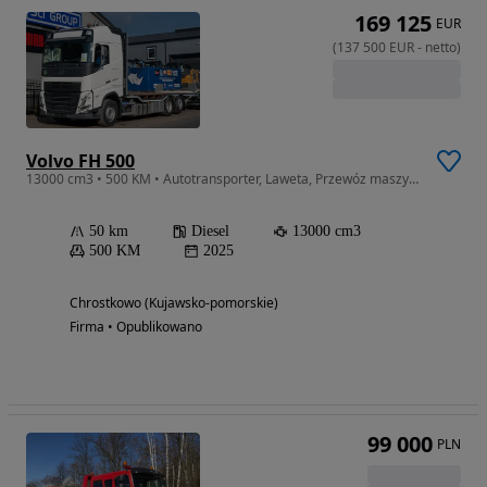
169 125
EUR
(
137 500
EUR
-
netto
)
Volvo FH 500
13000 cm3 • 500 KM • Autotransporter, Laweta, Przewóz maszyn, Volvo FH 500
50 km
Diesel
13000 cm3
500 KM
2025
Chrostkowo (Kujawsko-pomorskie)
Firma • Opublikowano
99 000
PLN