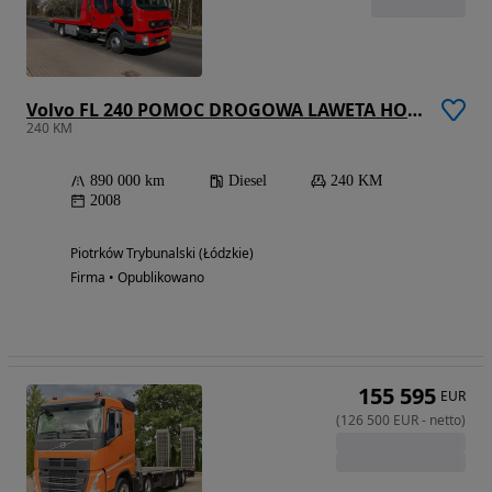
Volvo FL 240 POMOC DROGOWA LAWETA HOLOWNIK
240 KM
890 000 km
Diesel
240 KM
2008
Piotrków Trybunalski (Łódzkie)
Firma • Opublikowano
155 595
EUR
(
126 500
EUR
-
netto
)