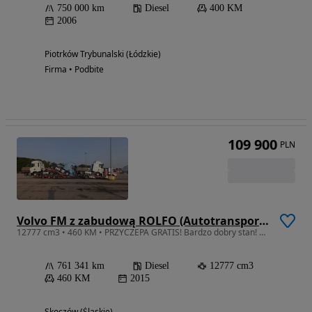
750 000 km
Diesel
400 KM
2006
Piotrków Trybunalski (Łódzkie)
Firma • Podbite
109 900
PLN
Volvo FM z zabudową ROLFO (Autotransporter)
12777 cm3 • 460 KM • PRZYCZEPA GRATIS! Bardzo dobry stan! Serwisowany do końca!
761 341 km
Diesel
12777 cm3
460 KM
2015
Skoczów (Śląskie)