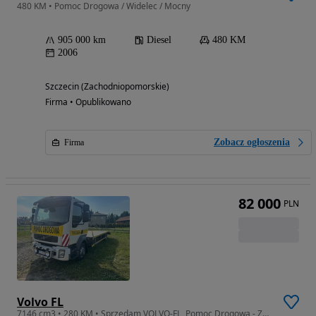
480 KM • Pomoc Drogowa / Widelec / Mocny
905 000 km
Diesel
480 KM
2006
Szczecin (Zachodniopomorskie)
Firma • Opublikowano
Zobacz ogłoszenia
Firma
82 000
PLN
Volvo FL
7146 cm3 • 280 KM • Sprzedam VOLVO-FL ,Pomoc Drogową - ZAMIANA