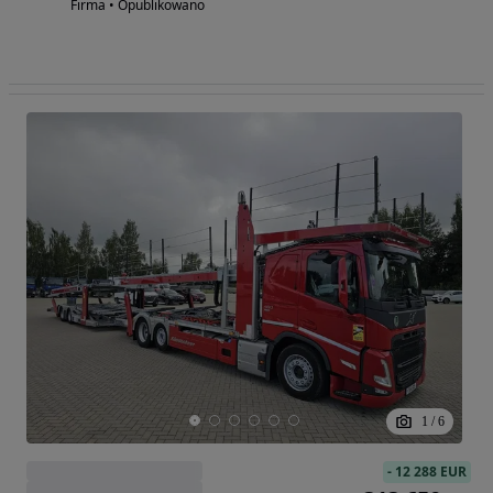
Firma • Opublikowano
1
/
6
-
12 288 EUR