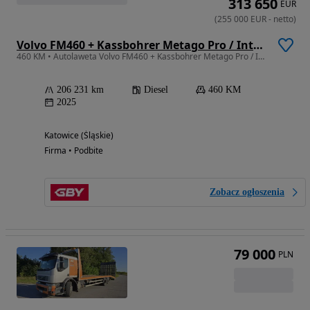
313 650
EUR
(
255 000
EUR
-
netto
)
Volvo FM460 + Kassbohrer Metago Pro / Intago TT
460 KM • Autolaweta Volvo FM460 + Kassbohrer Metago Pro / Intago TT
206 231 km
Diesel
460 KM
2025
Katowice (Śląskie)
Firma • Podbite
Zobacz ogłoszenia
79 000
PLN