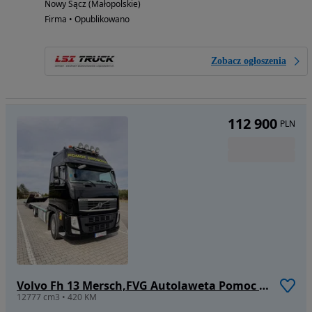
Nowy Sącz (Małopolskie)
Firma • Opublikowano
Zobacz ogłoszenia
112 900
PLN
Volvo Fh 13 Mersch,FVG Autolaweta Pomoc Drogowa Niskopodwozie
12777 cm3 • 420 KM