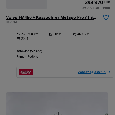
293 970
EUR
(
239 000
EUR
-
netto
)
Volvo FM460 + Kassbohrer Metago Pro / Intago TT
460 KM
260 700 km
Diesel
460 KM
2024
Katowice (Śląskie)
Firma • Podbite
Zobacz ogłoszenia