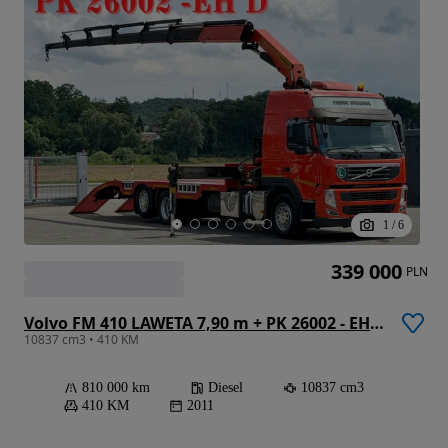
1
/
6
339 000
PLN
Volvo FM 410 LAWETA 7,90 m + PK 26002 - EH D + PILOT / STAN BDB
10837 cm3 • 410 KM
810 000 km
Diesel
10837 cm3
410 KM
2011