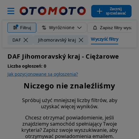
Zacznij
sprzedawać
Wyróżnione
Filtruj
Zapisz filtry wyszuk
Wyczyść filtry
DAF
Jihomoravský kraj
DAF Jihomoravský kraj - Ciężarowe
Liczba ogłoszeń:
0
Jak pozycjonowane są ogłoszenia?
Niczego nie znaleźliśmy
Spróbuj użyć mniejszej liczby filtrów, aby
uzyskać więcej wyników.
Chcesz otrzymać powiadomienie, jeśli
znajdziemy samochód spełniający Twoje
kryteria? Zapisz swoje wyszukiwanie, aby
otrzymywać powiadomienia emailem.