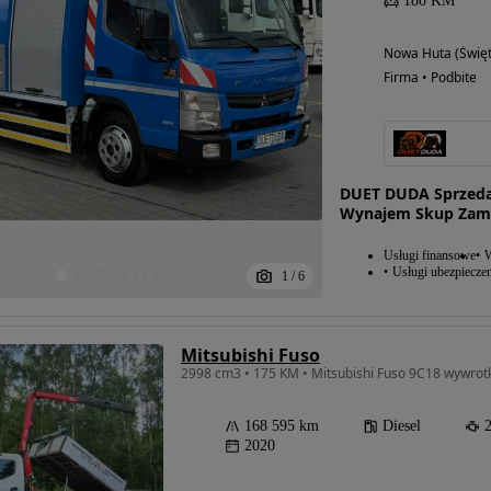
180 KM
Nowa Huta (Święt
Firma • Podbite
DUET DUDA Sprzeda
Wynajem Skup Zami
Usługi finansowe
W
Usługi ubezpiecze
1
/
6
Mitsubishi Fuso
2998 cm3 • 175 KM • Mitsubishi Fuso 9C18 wywrotk
168 595 km
Diesel
2020