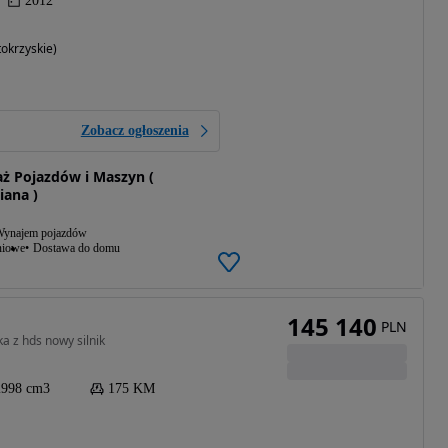
2012
okrzyskie)
Zobacz ogłoszenia
ż Pojazdów i Maszyn (
ana )
ynajem pojazdów
niowe
Dostawa do domu
145 140
PLN
a z hds nowy silnik
2998 cm3
175 KM