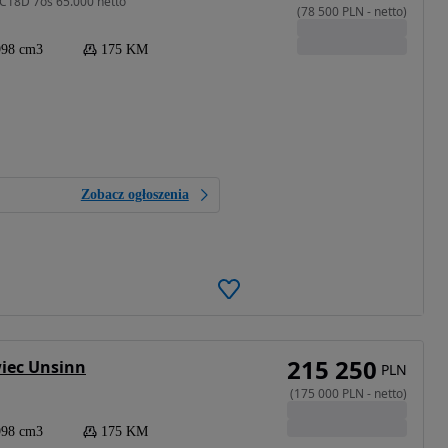
C18D 7os 65.000 netto
(
78 500
PLN
-
netto
)
998 cm3
175 KM
Zobacz ogłoszenia
215 250
wiec Unsinn
PLN
(
175 000
PLN
-
netto
)
998 cm3
175 KM