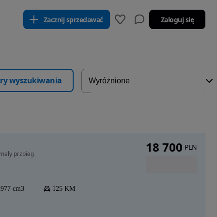
Zacznij sprzedawać
Zaloguj się
ltry wyszukiwania
18 700
PLN
mały przbieg
2977 cm3
125 KM