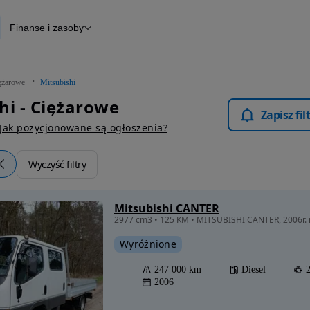
Finanse i zasoby
owe
Finansowanie
Otomoto News
ężarowe
Mitsubishi
hi - Ciężarowe
Zapisz fi
Jak pozycjonowane są ogłoszenia?
Wyczyść filtry
Mitsubishi CANTER
2977 cm3 • 125 KM • MITSUBISHI CANTER, 2006r. 
Wyróżnione
247 000 km
Diesel
2006