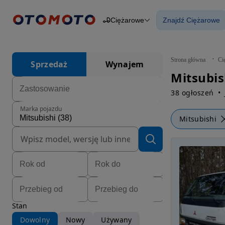
Ciężarowe
Znajdź Ciężarowe
Osobowe
Ciężarowe
Znajdź Ciężar
Budowlane
Dostawcze
Motocykle
Strona główna
Ci
Sprzedaż
Wynajem
Przyczepy
Mitsubis
Rolnicze
Części
38 ogłoszeń
Marka pojazdu
Mitsubishi
Stan
Dowolny
Nowy
Używany