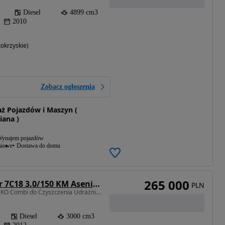
Diesel
4899 cm3
2010
okrzyskie)
Zobacz ogłoszenia
ż Pojazdów i Maszyn (
ana )
ynajem pojazdów
niowe
Dostawa do domu
265 000
Mitsubishi Canter 7C18 3.0/150 KM Asenizcyjny
PLN
3000 cm3 • 180 KM • WUKO Combi do Czyszczenia Udrażniania Przetykania Kanałów Kanalizacji
Diesel
3000 cm3