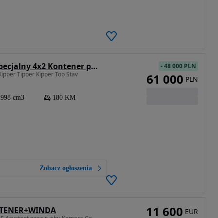
Mitsubishi Fuso Canter hakowiec Specjalny 4x2 Kontener pomoc drogowa
-
48 000 PLN
ipper Tipper Kipper Top Stav
61 000
PLN
2998 cm3
180 KM
Zobacz ogłoszenia
11 600
ONTENER+WINDA
EUR