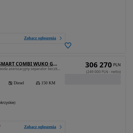
Zobacz ogłoszenia
306 270
Mitsubishi ROM SMART COMBI WUKO GORĄCA WODA DO CZYSZCZENIA KANAŁÓW
PLN
150 KM • WUKO gorąca woda asenizacyjny separator beczka odpady kanalizacja
(
249 000
PLN
-
netto
)
Diesel
150 KM
krzyskie)
Zobacz ogłoszenia