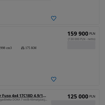
159 900
PLN
(
130 000
PLN
-
netto
)
2998 cm3
175 KM
125 000
Mitsubishi Canter Fuso 4x4 17C18D 4.9/180KM Wywrotka 3-stronna
PLN
4899 cm3 • 180 KM • Brygadówka DOKA 7 osób Klimatyzacja DMC- 7500kg UNIKAT Super Stan !!!