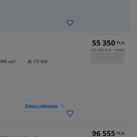
55 350
PLN
(
45 000
PLN
-
netto
)
2998 cm3
175 KM
Zobacz ogłoszenia
96 555
PLN