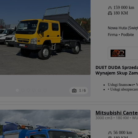
159 000 km
180 KM
Nowa Huta (Święt
Firma • Podbite
DUET DUDA Sprzeda
Wynajem Skup Zami
Usługi finansowe
W
Usługi ubezpiecze
1
/
6
56 000 km