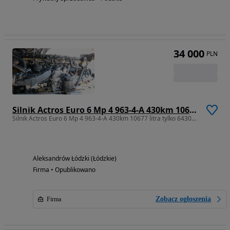
34 000
PLN
Silnik Actros Euro 6 Mp 4 963-4-A 430km 10677 litra tylko 643000km udokumentowany
Silnik Actros Euro 6 Mp 4 963-4-A 430km 10677 litra tylko 643000km udokumentowany
Aleksandrów Łódzki (Łódzkie)
Firma • Opublikowano
Zobacz ogłoszenia
Firma