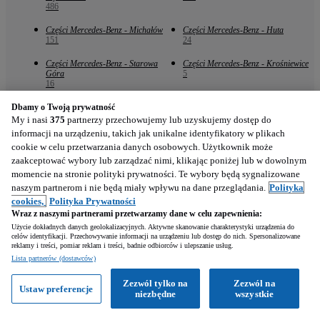
486
Części Mercedes-Benz - Michałów
Części Mercedes-Benz - Huta
151
24
Części Mercedes-Benz - Starowa
Części Mercedes-Benz - Krośniewice
Góra
5
16
Dbamy o Twoją prywatność
Części Mercedes-Benz - Zduńska
Części Mercedes-Benz - Ozorków
Wola
3
My i nasi
375
partnerzy przechowujemy lub uzyskujemy dostęp do
3
informacji na urządzeniu, takich jak unikalne identyfikatory w plikach
cookie w celu przetwarzania danych osobowych. Użytkownik może
Części Mercedes-Benz - Aleksandrów
Części Mercedes-Benz - Złoczew
zaakceptować wybory lub zarządzać nimi, klikając poniżej lub w dowolnym
Łódzki
1
2
momencie na stronie polityki prywatności. Te wybory będą sygnalizowane
naszym partnerom i nie będą miały wpływu na dane przeglądania.
Polityka
Części Mercedes-Benz - Dmenin
Części Mercedes-Benz - Grabica
cookies,
Polityka Prywatności
1
1
Wraz z naszymi partnerami przetwarzamy dane w celu zapewnienia:
Użycie dokładnych danych geolokalizacyjnych. Aktywne skanowanie charakterystyki urządzenia do
celów identyfikacji. Przechowywanie informacji na urządzeniu lub dostęp do nich. Spersonalizowane
reklamy i treści, pomiar reklam i treści, badnie odbiorców i ulepszanie usług.
Lista partnerów (dostawców)
Zezwól tylko na
Zezwól na
Ustaw preferencje
Znajdź nas
niezbędne
wszystkie