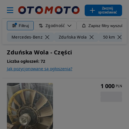
Zacznij
sprzedawać
Zgodność
Filtruj
Zapisz filtry wyszukiw
Mercedes-Benz
Zduńska Wola
50 km
Zduńska Wola - Części
Liczba ogłoszeń:
72
Jak pozycjonowane są ogłoszenia?
1 000
PLN