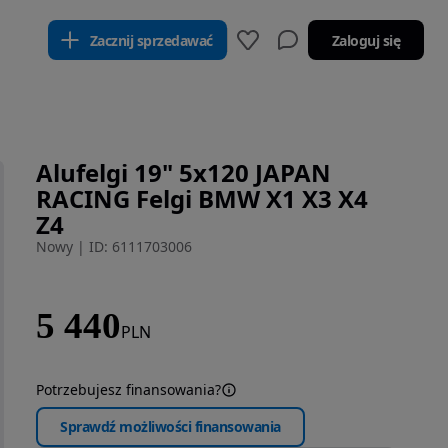
Zacznij sprzedawać
Zaloguj się
Alufelgi 19" 5x120 JAPAN
RACING Felgi BMW X1 X3 X4
Z4
Nowy
|
ID: 6111703006
5 440
PLN
Potrzebujesz finansowania?
Sprawdź możliwości finansowania