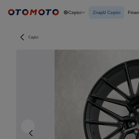
Części
Znajdź Części
Finan
Osobowe
Ciężarowe
Znajdź Części
F
Budowlane
O
Dostawcze
Motocykle
Części
Przyczepy
Rolnicze
Części