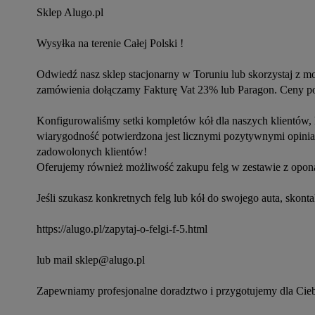
Sklep Alugo.pl
Wysyłka na terenie Całej Polski !
Odwiedź nasz sklep stacjonarny w Toruniu lub skorzystaj z moż
zamówienia dołączamy Fakturę Vat 23% lub Paragon. Ceny pod
Konfigurowaliśmy setki kompletów kół dla naszych klientów, 
wiarygodność potwierdzona jest licznymi pozytywnymi opiniam
zadowolonych klientów!
Oferujemy również możliwość zakupu felg w zestawie z opona
Jeśli szukasz konkretnych felg lub kół do swojego auta, skontak
https://alugo.pl/zapytaj-o-felgi-f-5.html
lub mail sklep@alugo.pl
Zapewniamy profesjonalne doradztwo i przygotujemy dla Cieb