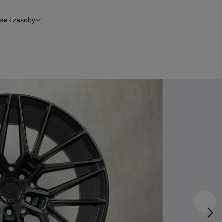
se i zasoby
inansowanie
tomoto News