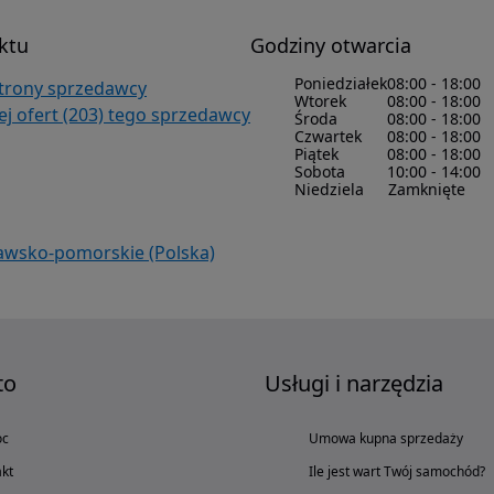
ktu
Godziny otwarcia
Poniedziałek
08:00 - 18:00
strony sprzedawcy
Wtorek
08:00 - 18:00
j ofert (203) tego sprzedawcy
Środa
08:00 - 18:00
Czwartek
08:00 - 18:00
Piątek
08:00 - 18:00
Sobota
10:00 - 14:00
Niedziela
Zamknięte
jawsko-pomorskie (Polska)
to
Usługi i narzędzia
oc
Umowa kupna sprzedaży
kt
Ile jest wart Twój samochód?