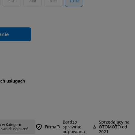
5 lat
7 lat
8 lat
10 lat
anie
tych usługach
Bardzo
Sprzedający na
 w Kategorii
Firma
sprawnie
OTOMOTO od
ę swoich ogłoszeń
odpowiada
2021