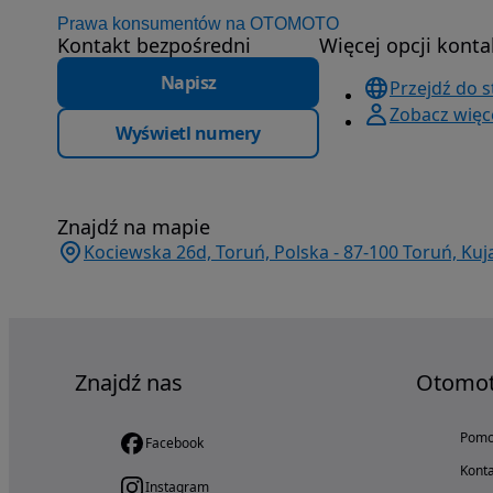
Prawa konsumentów na OTOMOTO
Kontakt bezpośredni
Więcej opcji konta
Napisz
Przejdź do 
Zobacz więce
Wyświetl numery
Znajdź na mapie
Kociewska 26d, Toruń, Polska - 87-100 Toruń, Ku
Znajdź nas
Otomo
Pom
Facebook
Konta
Instagram