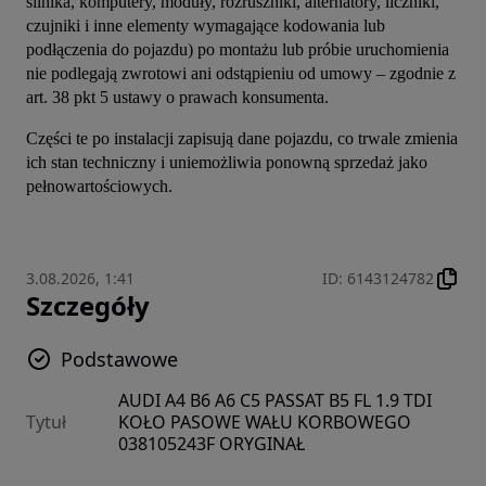
silnika, komputery, moduły, rozruszniki, alternatory, liczniki, 
czujniki i inne elementy wymagające kodowania lub 
podłączenia do pojazdu) po montażu lub próbie uruchomienia 
nie podlegają zwrotowi ani odstąpieniu od umowy – zgodnie z 
art. 38 pkt 5 ustawy o prawach konsumenta.
Części te po instalacji zapisują dane pojazdu, co trwale zmienia 
ich stan techniczny i uniemożliwia ponowną sprzedaż jako 
pełnowartościowych.
3.08.2026, 1:41
ID
:
6143124782
Szczegóły
Podstawowe
AUDI A4 B6 A6 C5 PASSAT B5 FL 1.9 TDI
Tytuł
KOŁO PASOWE WAŁU KORBOWEGO
038105243F ORYGINAŁ