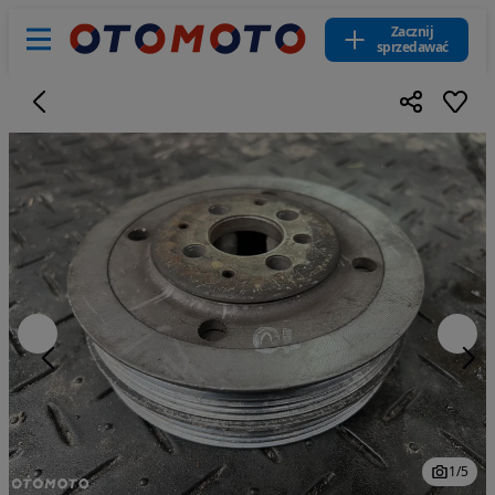
Zacznij
sprzedawać
1
/
5