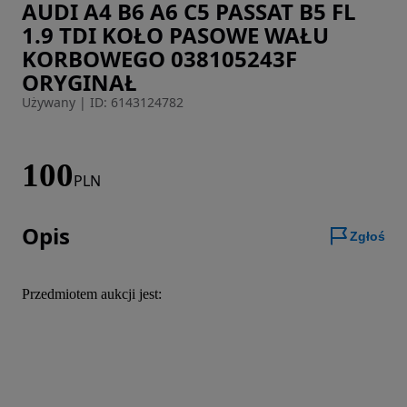
AUDI A4 B6 A6 C5 PASSAT B5 FL
Zdjęcie 1 z 5
1.9 TDI KOŁO PASOWE WAŁU
KORBOWEGO 038105243F
ORYGINAŁ
Używany
|
ID: 6143124782
100
PLN
Opis
Zgłoś
Przedmiotem aukcji jest: