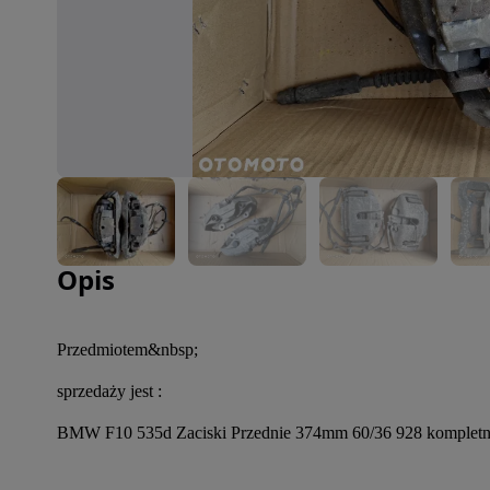
Zdjęcie 1 z 5
Opis
Przedmiotem&nbsp; 
sprzedaży jest :
BMW F10 535d Zaciski Przednie 374mm 60/36 928 kompletny s