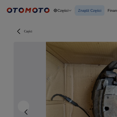
Części
Znajdź Części
Finan
Osobowe
Ciężarowe
Znajdź Części
F
Budowlane
O
Dostawcze
Motocykle
Części
Przyczepy
Rolnicze
Części