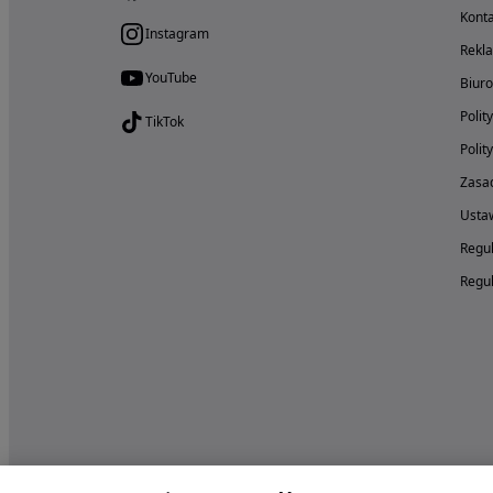
Konta
Instagram
Rekl
YouTube
Biur
Polit
TikTok
Polit
Zasad
Ustaw
Regul
Regul