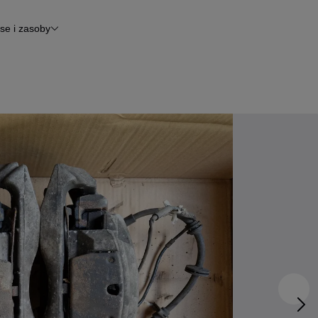
se i zasoby
inansowanie
tomoto News