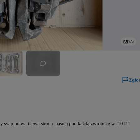
1
/
5
Zgło
vap prawa i lewa strona  pasują pod każdą zwrotnicę w f10 f11