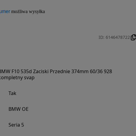
numer
 możliwa wysyłka 
ID
:
6146478722
BMW F10 535d Zaciski Przednie 374mm 60/36 928
kompletny svap
Tak
BMW OE
Seria 5