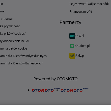
kt
Ile jest wart Twój samochód?
ama
Finansowanie
o prasowe
Partnerzy
yka prywatności
yka plików "cookies"
OLX.pl
y odpowiedzialnej AI
Otodom.pl
ienia plików cookie
Fixly.pl
amin dla Klientów Indywidualnych
amin dla Klientów Biznesowych
Powered by OTOMOTO