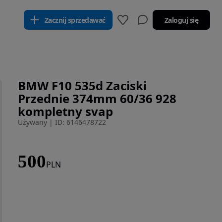
Zacznij sprzedawać
Zaloguj się
BMW F10 535d Zaciski
Przednie 374mm 60/36 928
kompletny svap
Używany
|
ID: 6146478722
500
PLN