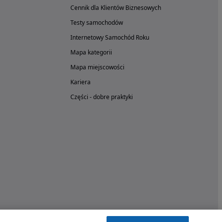
Cennik dla Klientów Biznesowych
Testy samochodów
Internetowy Samochód Roku
Mapa kategorii
Mapa miejscowości
Kariera
Części - dobre praktyki