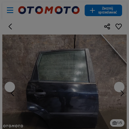
Zacznij
sprzedawać
1
/
5