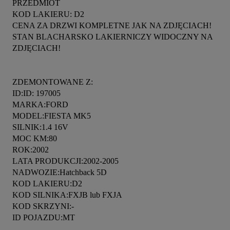
PRZEDMIOT

KOD LAKIERU: D2

CENA ZA DRZWI KOMPLETNE JAK NA ZDJĘCIACH!

STAN BLACHARSKO LAKIERNICZY WIDOCZNY NA 
ZDJĘCIACH!

ZDEMONTOWANE Z:

ID:ID: 197005

MARKA:FORD

MODEL:FIESTA MK5

SILNIK:1.4 16V

MOC KM:80

ROK:2002

LATA PRODUKCJI:2002-2005

NADWOZIE:Hatchback 5D

KOD LAKIERU:D2

KOD SILNIKA:FXJB lub FXJA

KOD SKRZYNI:-

ID POJAZDU:MT