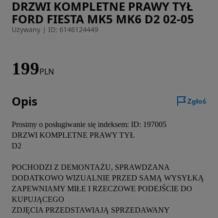
DRZWI KOMPLETNE PRAWY TYŁ
Zdjęcie 1 z 5
FORD FIESTA MK5 MK6 D2 02-05
Używany
|
ID: 6146124449
199
PLN
Opis
Zgłoś
Prosimy o posługiwanie się indeksem: ID: 197005

DRZWI KOMPLETNE PRAWY TYŁ

D2

POCHODZI Z DEMONTAŻU, SPRAWDZANA 
DODATKOWO WIZUALNIE PRZED SAMĄ WYSYŁKĄ

ZAPEWNIAMY MIŁE I RZECZOWE PODEJŚCIE DO 
KUPUJĄCEGO

ZDJĘCIA PRZEDSTAWIAJĄ SPRZEDAWANY 