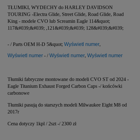
TŁUMIKI, WYDECHY do HARLEY DAVIDSON 
TOURING -Electra Glide, Street Glide, Road Glide, Road 
King - modele CVO lub Screamin Eagle 114&quot; 
117&#039;&#039; ,121&#039;&#039; 128&#039;&#039;
- / Parts OEM H-D 5&quot; 
Wyświetl numer
, 
Wyświetl numer
 - / 
Wyświetl numer
, 
Wyświetl numer
Tłumiki fabryczne montowane do modeli CVO ST od 2024 - 
Eagle Titanium Exhaust Forged Carbon Caps -/ końcówki 
carbonowe
Tłumiki pasują do starszych modeli Milwaukee Eight M8 od 
2017r
Cena dotyczy 1kpl / 2szt -/ 2300 zł