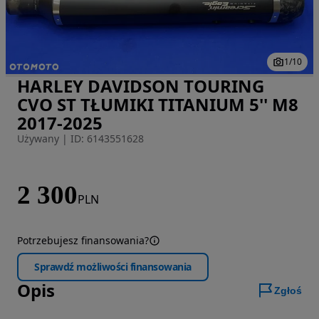
1
/
10
HARLEY DAVIDSON TOURING
Zdjęcie 1 z 10
CVO ST TŁUMIKI TITANIUM 5'' M8
2017-2025
Używany
|
ID: 6143551628
2 300
PLN
Potrzebujesz finansowania?
Sprawdź możliwości finansowania
Opis
Zgłoś