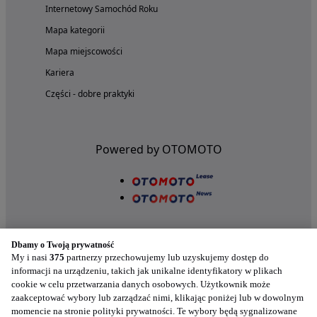
Internetowy Samochód Roku
Mapa kategorii
Mapa miejscowości
Kariera
Części - dobre praktyki
Powered by OTOMOTO
Dbamy o Twoją prywatność
My i nasi
375
partnerzy przechowujemy lub uzyskujemy dostęp do
informacji na urządzeniu, takich jak unikalne identyfikatory w plikach
cookie w celu przetwarzania danych osobowych. Użytkownik może
Nasze aplikacje w twoim telefonie
zaakceptować wybory lub zarządzać nimi, klikając poniżej lub w dowolnym
momencie na stronie polityki prywatności. Te wybory będą sygnalizowane