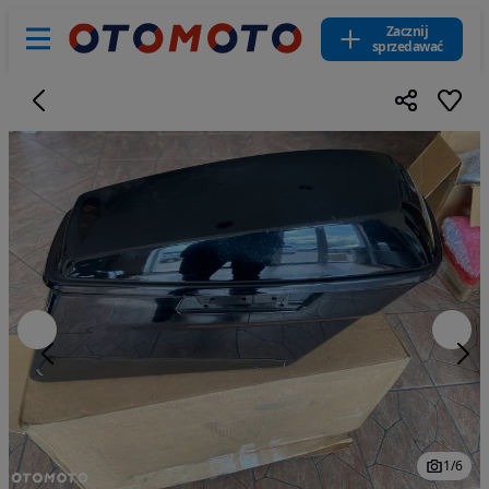
Zacznij
sprzedawać
1
/
6