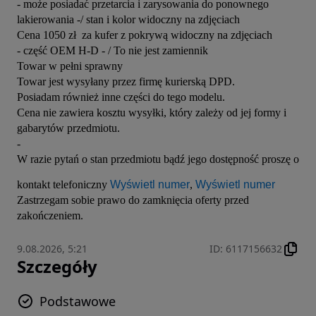
- może posiadać przetarcia i zarysowania do ponownego 
lakierowania -/ stan i kolor widoczny na zdjęciach

Cena 1050 zł  za kufer z pokrywą widoczny na zdjęciach

- część OEM H-D - / To nie jest zamiennik

Towar w pełni sprawny 

Towar jest wysyłany przez firmę kurierską DPD.

Posiadam również inne części do tego modelu.

Cena nie zawiera kosztu wysyłki, który zależy od jej formy i 
gabarytów przedmiotu.

-

W razie pytań o stan przedmiotu bądź jego dostępność proszę o 
kontakt telefoniczny 
Wyświetl numer
, 
Wyświetl numer
Zastrzegam sobie prawo do zamknięcia oferty przed 
zakończeniem.
9.08.2026, 5:21
ID
:
6117156632
Szczegóły
Podstawowe