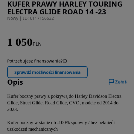
KUFER PRAWY HARLEY TOURING
Zdjęcie 1 z 6
ELECTRA GLIDE ROAD 14 -23
Nowy
|
ID: 6117156632
1 050
PLN
Potrzebujesz finansowania?
Sprawdź możliwości finansowania
Opis
Zgłoś
Kufer boczny prawy z pokrywą do Harley Davidson Electra 
Glide, Street Glide, Road Glide, CVO, modele od 2014 do 
2023.

Kufer boczny w stanie db -100% sprawny / bez pęknięć i 
uszkodzeń mechanicznych 
