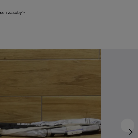
se i zasoby
inansowanie
tomoto News