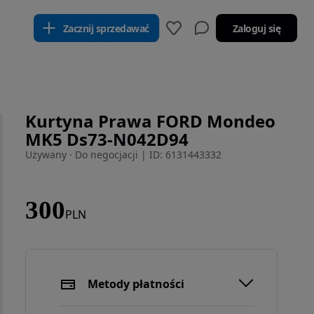
Zacznij sprzedawać
Zaloguj się
Kurtyna Prawa FORD Mondeo
MK5 Ds73-N042D94
Używany · Do negocjacji
|
ID: 6131443332
300
PLN
Metody płatności