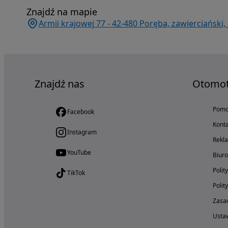
Znajdź na mapie
Armii krajowej 77 - 42-480 Poręba, zawierciański, 
Znajdź nas
Otomo
Pom
Facebook
Konta
Instagram
Rekl
YouTube
Biur
Polit
TikTok
Polit
Zasad
Ustaw