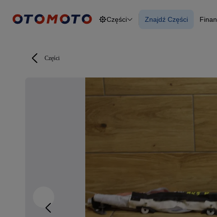
Części
Znajdź Części
Finan
Osobowe
Ciężarowe
Znajdź Części
F
Budowlane
O
Dostawcze
Motocykle
Części
Przyczepy
Rolnicze
Części