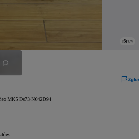
1
/
4
Zgło
ondeo MK5 Ds73-N042D94
zdów.