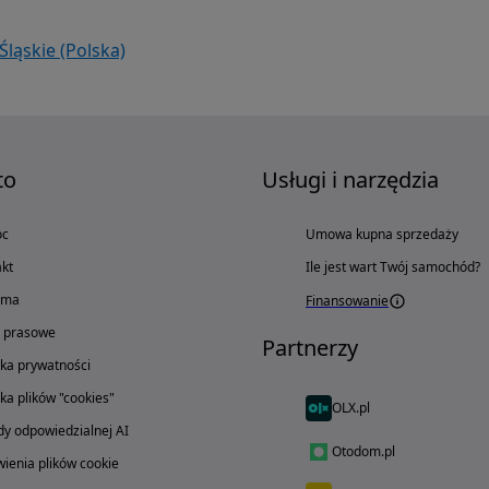
Śląskie (Polska)
to
Usługi i narzędzia
oc
Umowa kupna sprzedaży
kt
Ile jest wart Twój samochód?
ama
Finansowanie
o prasowe
Partnerzy
yka prywatności
yka plików "cookies"
OLX.pl
y odpowiedzialnej AI
Otodom.pl
ienia plików cookie