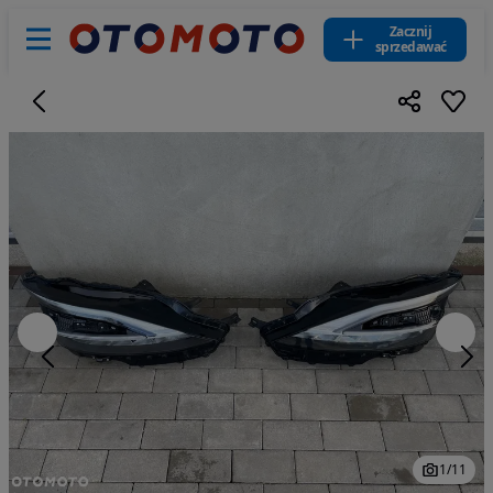
Zacznij
sprzedawać
1
/
11