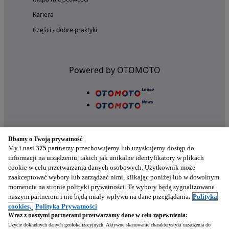
Kariera
Części - dobre praktyki
Powered by OTOMOTO
Dbamy o Twoją prywatność
My i nasi
375
partnerzy przechowujemy lub uzyskujemy dostęp do
informacji na urządzeniu, takich jak unikalne identyfikatory w plikach
cookie w celu przetwarzania danych osobowych. Użytkownik może
Nasze aplikacje w twoim telefonie
zaakceptować wybory lub zarządzać nimi, klikając poniżej lub w dowolnym
momencie na stronie polityki prywatności. Te wybory będą sygnalizowane
naszym partnerom i nie będą miały wpływu na dane przeglądania.
Polityka
cookies,
Polityka Prywatności
Wraz z naszymi partnerami przetwarzamy dane w celu zapewnienia:
Użycie dokładnych danych geolokalizacyjnych. Aktywne skanowanie charakterystyki urządzenia do