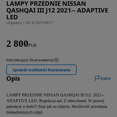
LAMPY PRZEDNIE NISSAN
Zdjęcie 1 z 11
QASHQAI III J12 2021-- ADAPTIVE
LED
Używany
|
ID: 6132574917
2 800
PLN
Potrzebujesz finansowania?
Sprawdź możliwości finansowania
Opis
Zgłoś
LAMPY PRZEDNIE NISSAN QASHQAI III J12  2021-- 
ADAPTIVE LED. Regulacja aut. Z silniczkami. W prawej 
pęknięcie u dołu!!! Stan jak na zdjęciu. Możliwość przesłania 
dokładniejszych zdjęć.