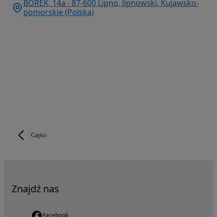
BOREK, 14a - 87-600 Lipno, lipnowski, Kujawsko-
pomorskie (Polska)
Części
Znajdź nas
Facebook