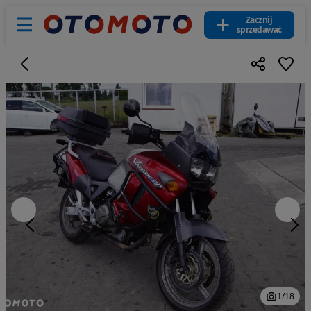
Zacznij
sprzedawać
1
/
18