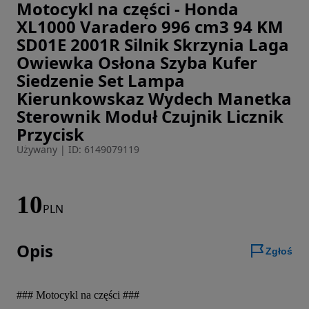
Motocykl na części - Honda
Zdjęcie 1 z 18
XL1000 Varadero 996 cm3 94 KM
SD01E 2001R Silnik Skrzynia Laga
Owiewka Osłona Szyba Kufer
Siedzenie Set Lampa
Kierunkowskaz Wydech Manetka
Sterownik Moduł Czujnik Licznik
Przycisk
Używany
|
ID: 6149079119
10
PLN
Opis
Zgłoś
### Motocykl na części ###