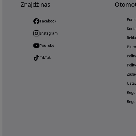
Znajdź nas
Otomo
Pom
Facebook
Konta
Instagram
Rekl
YouTube
Biur
Polit
TikTok
Polit
Zasad
Ustaw
Regul
Regul