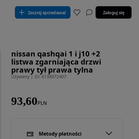
Zacznij sprzedawać
Zaloguj się
nissan qashqai 1 i j10 +2
listwa zgarniająca drzwi
prawy tył prawa tylna
Używany
|
ID: 6138972407
93,60
PLN
Metody płatności