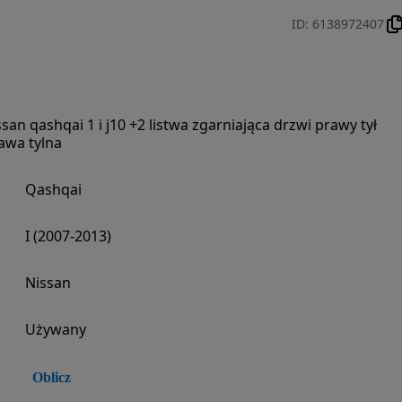
ID
:
6138972407
ssan qashqai 1 i j10 +2 listwa zgarniająca drzwi prawy tył
awa tylna
Qashqai
I (2007-2013)
Nissan
Używany
Oblicz