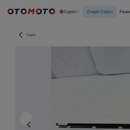
Części
Znajdź Części
Finan
Osobowe
Ciężarowe
Znajdź Części
F
Budowlane
O
Dostawcze
Motocykle
Części
Przyczepy
Rolnicze
Części