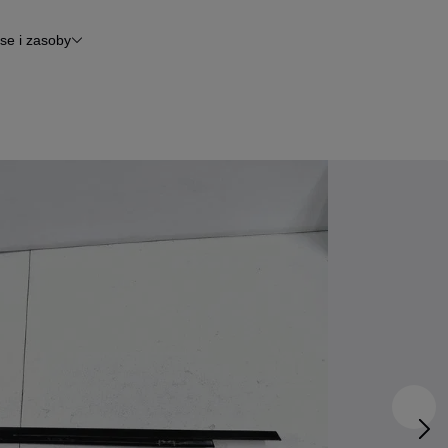
se i zasoby
inansowanie
tomoto News