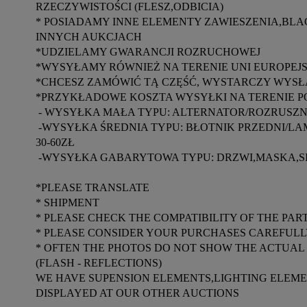
RZECZYWISTOŚCI (FLESZ,ODBICIA)

* POSIADAMY INNE ELEMENTY ZAWIESZENIA,BL
INNYCH AUKCJACH

*UDZIELAMY GWARANCJI ROZRUCHOWEJ

*WYSYŁAMY RÓWNIEŻ NA TERENIE UNI EUROPEJSK
*CHCESZ ZAMÓWIĆ TĄ CZĘŚĆ, WYSTARCZY WYSŁA
*PRZYKŁADOWE KOSZTA WYSYŁKI NA TERENIE POL
 - WYSYŁKA MAŁA TYPU: ALTERNATOR/ROZRUSZNIK/LAMPA TYLNA ITP. 15-25ZŁ

 -WYSYŁKA ŚREDNIA TYPU: BŁOTNIK PRZEDNI/LAMPA PRZEDNIA DUŻA/LISTWA  PROGOWA/MCPHERSON ITP. 
30-60ZŁ

 -WYSYŁKA GABARYTOWA TYPU: DRZWI,MASKA,SILNIK,SKRZYNIA ITP. WYCENA INDYWIDUALNA

*PLEASE TRANSLATE

* SHIPMENT

* PLEASE CHECK THE COMPATIBILITY OF THE PA
* PLEASE CONSIDER YOUR PURCHASES CAREFULL
* OFTEN THE PHOTOS DO NOT SHOW THE ACTUAL 
(FLASH - REFLECTIONS)

WE HAVE SUPENSION ELEMENTS,LIGHTING ELEMEN
DISPLAYED AT OUR OTHER AUCTIONS