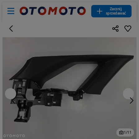
Zacznij
sprzedawać
1
/
11