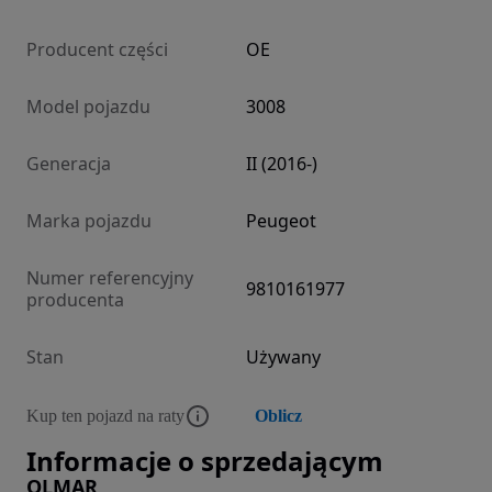
Producent części
OE
Model pojazdu
3008
Generacja
II (2016-)
Marka pojazdu
Peugeot
Numer referencyjny
9810161977
producenta
Stan
Używany
Kup ten pojazd na raty
Oblicz
Informacje o sprzedającym
OLMAR