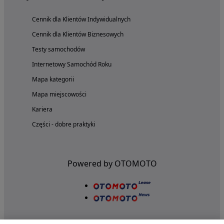
Cennik dla Klientów Indywidualnych
Cennik dla Klientów Biznesowych
Testy samochodów
Internetowy Samochód Roku
Mapa kategorii
Mapa miejscowości
Kariera
Części - dobre praktyki
Powered by OTOMOTO