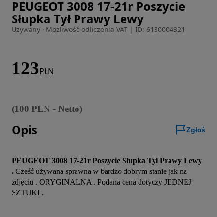
PEUGEOT 3008 17-21r Poszycie
Zdjęcie 1 z 11
Słupka Tył Prawy Lewy
Używany · Możliwość odliczenia VAT
|
ID: 6130004321
123
PLN
(
100
PLN
-
Netto
)
Opis
Zgłoś
PEUGEOT 3008 17-21r Poszycie Słupka Tył Prawy Lewy 
. 
Cześć używana sprawna w bardzo dobrym stanie jak na 
zdjęciu . ORYGINALNA . Podana cena dotyczy JEDNEJ 
SZTUKI .