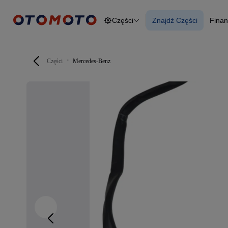
Części
Znajdź Części
Finan
Osobowe
Ciężarowe
Znajdź Części
F
Budowlane
O
Dostawcze
Motocykle
Części
Mercedes-Benz
Przyczepy
Rolnicze
Części