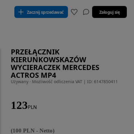
Zacznij sprzedawać
Zaloguj się
PRZEŁĄCZNIK
KIERUNKOWSKAZÓW
WYCIERACZEK MERCEDES
ACTROS MP4
Używany · Możliwość odliczenia VAT
|
ID: 6147850411
123
PLN
(
100
PLN
-
Netto
)