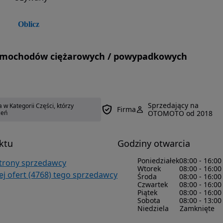
Oblicz
p samochodów ciężarowych / powypadkowych
Sprzedający na
w Kategorii Części, którzy
Firma
zeń
OTOMOTO od 2018
ktu
Godziny otwarcia
Poniedziałek
08:00 - 16:00
strony sprzedawcy
Wtorek
08:00 - 16:00
ej ofert (4768) tego sprzedawcy
Środa
08:00 - 16:00
Czwartek
08:00 - 16:00
Piątek
08:00 - 16:00
Sobota
08:00 - 13:00
Niedziela
Zamknięte