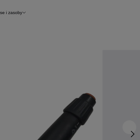
se i zasoby
inansowanie
tomoto News