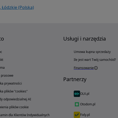
 Łódzkie (Polska)
to
Usługi i narzędzia
oc
Umowa kupna sprzedaży
kt
Ile jest wart Twój samochód?
ama
Finansowanie
o prasowe
Partnerzy
yka prywatności
yka plików "cookies"
OLX.pl
y odpowiedzialnej AI
Otodom.pl
ienia plików cookie
Fixly.pl
amin dla Klientów Indywidualnych