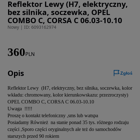
Reflektor Lewy (H7, elektryczny,
Zdjęcie 1 z 3
bez silnika, soczewka, OPEL
COMBO C, CORSA C 06.03-10.10
Nowy
|
ID: 6093162974
360
PLN
Opis
Zgłoś
Reflektor Lewy  (H7, elektryczny, bez silnika, soczewka, kolor 
wkładu: chromowany, kolor kierunkowskazu: przezroczysty) 
OPEL COMBO C, CORSA C 06.03-10.10

Uwaga  !!!!!

Proszę o kontakt telefoniczny ,sms lub watspa

Posiadamy Również  na stanie ponad 35 tys. różnego rodzaju 
części ,Sporo części oryginalnych ale też do samochodów 
starszych przed 90 rokiem 
