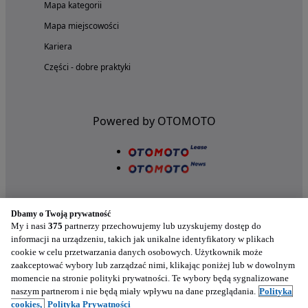
Mapa kategorii
Mapa miejscowości
Kariera
Części - dobre praktyki
Powered by OTOMOTO
Dbamy o Twoją prywatność
My i nasi
375
partnerzy przechowujemy lub uzyskujemy dostęp do
informacji na urządzeniu, takich jak unikalne identyfikatory w plikach
cookie w celu przetwarzania danych osobowych. Użytkownik może
Nasze aplikacje w twoim telefonie
zaakceptować wybory lub zarządzać nimi, klikając poniżej lub w dowolnym
momencie na stronie polityki prywatności. Te wybory będą sygnalizowane
naszym partnerom i nie będą miały wpływu na dane przeglądania.
Polityka
cookies,
Polityka Prywatności