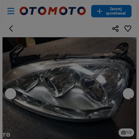
Zacznij
sprzedawać
1
/
3