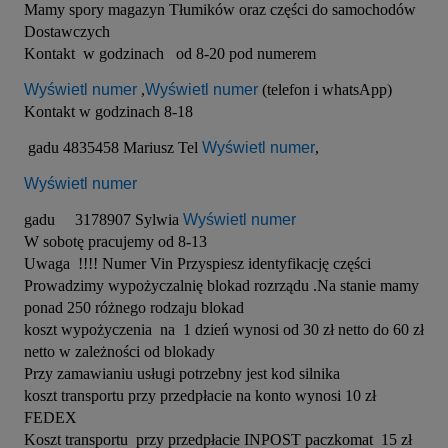
Mamy spory magazyn Tłumików oraz części do samochodów 
Dostawczych 

Kontakt  w godzinach   od 8-20 pod numerem  
Wyświetl numer
 ,
Wyświetl numer
 (telefon i whatsApp)

Kontakt w godzinach 8-18

 gadu 4835458 Mariusz Tel 
Wyświetl numer
, 
Wyświetl numer
gadu     3178907 Sylwia 
Wyświetl numer
W sobotę pracujemy od 8-13

Uwaga  !!!! Numer Vin Przyspiesz identyfikację części 

Prowadzimy wypożyczalnię blokad rozrządu .Na stanie mamy 
ponad 250 różnego rodzaju blokad 

koszt wypożyczenia  na  1 dzień wynosi od 30 zł netto do 60 zł 
netto w zależności od blokady

Przy zamawianiu usługi potrzebny jest kod silnika 

koszt transportu przy przedpłacie na konto wynosi 10 zł  
FEDEX 

Koszt transportu  przy przedpłacie INPOST paczkomat  15 zł 
