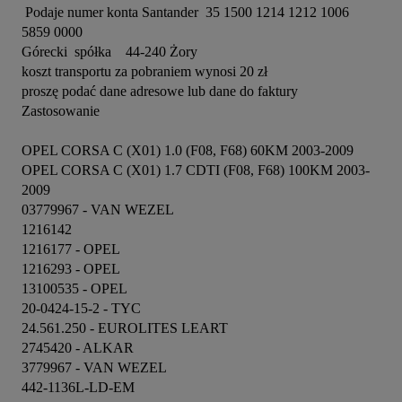
 Podaje numer konta Santander  35 1500 1214 1212 1006 
5859 0000

Górecki  spółka    44-240 Żory

koszt transportu za pobraniem wynosi 20 zł

proszę podać dane adresowe lub dane do faktury 

Zastosowanie 

OPEL CORSA C (X01) 1.0 (F08, F68) 60KM 2003-2009

OPEL CORSA C (X01) 1.7 CDTI (F08, F68) 100KM 2003-
2009

03779967 - VAN WEZEL

1216142

1216177 - OPEL

1216293 - OPEL

13100535 - OPEL

20-0424-15-2 - TYC

24.561.250 - EUROLITES LEART

2745420 - ALKAR

3779967 - VAN WEZEL

442-1136L-LD-EM
