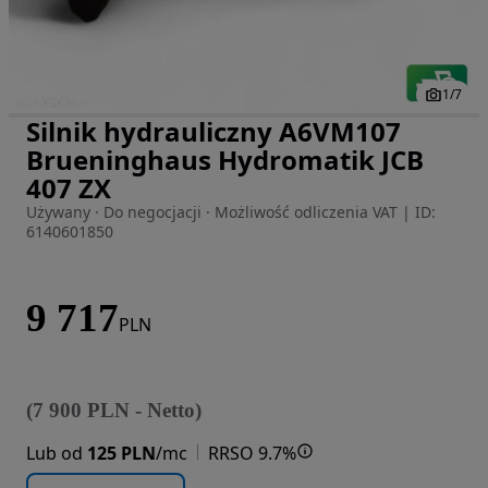
1
/
7
Silnik hydrauliczny A6VM107
Zdjęcie 1 z 7
Brueninghaus Hydromatik JCB
407 ZX
Używany · Do negocjacji · Możliwość odliczenia VAT
|
ID:
6140601850
9 717
PLN
(
7 900
PLN
-
Netto
)
Lub od
125 PLN
/mc
RRSO 9.7%