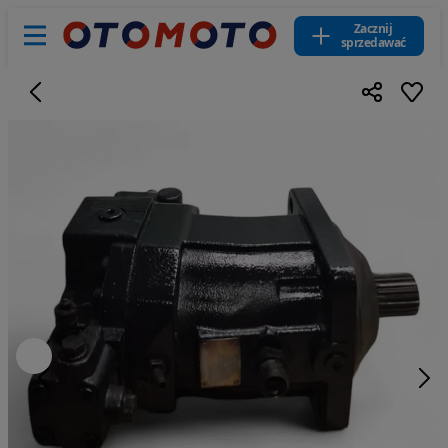
Zacznij
sprzedawać