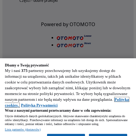
Części - dobre praktyki
Powered by OTOMOTO
Dbamy o Twoją prywatność
My i nasi
375
partnerzy przechowujemy lub uzyskujemy dostęp do
informacji na urządzeniu, takich jak unikalne identyfikatory w plikach
cookie w celu przetwarzania danych osobowych. Użytkownik może
Nasze aplikacje w twoim telefonie
zaakceptować wybory lub zarządzać nimi, klikając poniżej lub w dowolnym
momencie na stronie polityki prywatności. Te wybory będą sygnalizowane
naszym partnerom i nie będą miały wpływu na dane przeglądania.
Polityka
cookies,
Polityka Prywatności
Wraz z naszymi partnerami przetwarzamy dane w celu zapewnienia:
Użycie dokładnych danych geolokalizacyjnych. Aktywne skanowanie charakterystyki urządzenia do
celów identyfikacji. Przechowywanie informacji na urządzeniu lub dostęp do nich. Spersonalizowane
reklamy i treści, pomiar reklam i treści, badnie odbiorców i ulepszanie usług.
Napisz
Lista partnerów (dostawców)