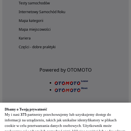
Testy samochodów
Internetowy Samochód Roku
Mapa kategorii
Mapa miejscowości
Kariera
Części - dobre praktyki
Powered by OTOMOTO
Dbamy o Twoją prywatność
My i nasi
375
partnerzy przechowujemy lub uzyskujemy dostęp do
informacji na urządzeniu, takich jak unikalne identyfikatory w plikach
cookie w celu przetwarzania danych osobowych. Użytkownik może
Nasze aplikacje w twoim telefonie