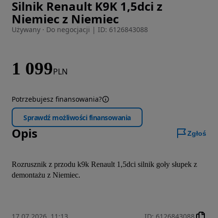
Silnik Renault K9K 1,5dci z
Zdjęcie 1 z 3
Niemiec z Niemiec
Używany · Do negocjacji
|
ID: 6126843088
1 099
PLN
Potrzebujesz finansowania?
Sprawdź możliwości finansowania
Opis
Zgłoś
Rozrusznik z przodu k9k Renault 1,5dci silnik goły słupek z 
demontażu z Niemiec.
17.07.2026, 11:13
ID
:
6126843088