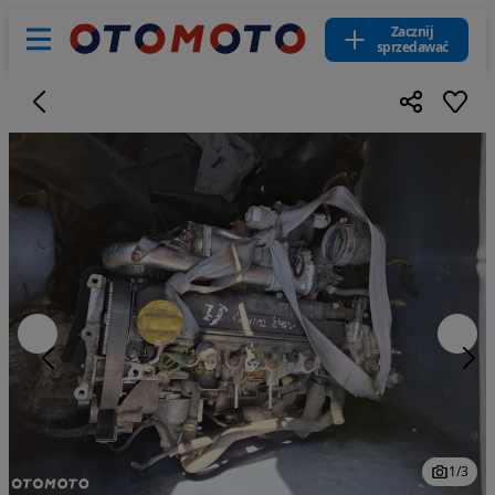
Zacznij
sprzedawać
1
/
3