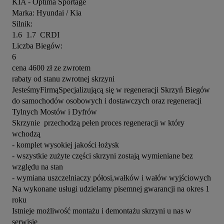
KIA - Optima Sportage

Marka: Hyundai / Kia

Silnik:

1.6  1.7  CRDI

Liczba Biegów:

6

cena 4600 zł ze zwrotem

rabaty od stanu zwrotnej skrzyni

JesteśmyFirmąSpecjalizującą się w regeneracji Skrzyń Biegów 
do samochodów osobowych i dostawczych oraz regeneracji 
Tylnych Mostów i Dyfrów

Skrzynie  przechodzą pełen proces regeneracji w który 
wchodzą

- komplet wysokiej jakości łożysk

- wszystkie zużyte części skrzyni zostają wymieniane bez 
względu na stan

- wymiana uszczelniaczy półosi,wałków i wałów wyjściowych

Na wykonane usługi udzielamy pisemnej gwarancji na okres 1 
roku

Istnieje możliwość montażu i demontażu skrzyni u nas w 
serwisie
