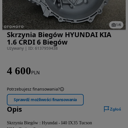
1
/
6
Skrzynia Biegów HYUNDAI KIA
Zdjęcie 1 z 6
1.6 CRDI 6 Biegów
Używany
|
ID: 6137959438
4 600
PLN
Potrzebujesz finansowania?
Sprawdź możliwości finansowania
Opis
Zgłoś
Skrzynia Biegów : Hyundai - I40 IX35 Tucson
