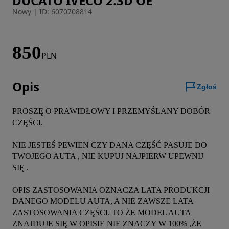
DUCATO IVECO 2.3D OE
Nowy
|
ID: 6070708814
850
PLN
Opis
Zgłoś
PROSZĘ O PRAWIDŁOWY I PRZEMYŚLANY DOBÓR 
CZĘŚCI.

NIE JESTEŚ PEWIEN CZY DANA CZĘŚĆ PASUJE DO 
TWOJEGO AUTA , NIE KUPUJ NAJPIERW UPEWNIJ 
SIĘ .

OPIS ZASTOSOWANIA OZNACZA LATA PRODUKCJI 
DANEGO MODELU AUTA, A NIE ZAWSZE LATA 
ZASTOSOWANIA CZĘŚCI. TO ŻE MODEL AUTA 
ZNAJDUJE SIĘ W OPISIE NIE ZNACZY W 100% ,ŻE 