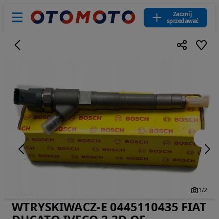
Zacznij
sprzedawać
1
/
2
WTRYSKIWACZ-E 0445110435 FIAT
Zdjęcie 1 z 2