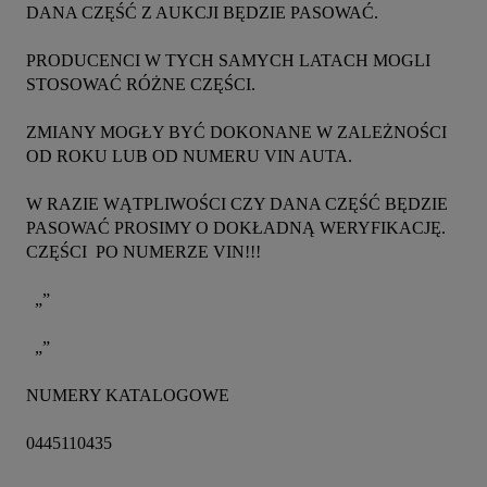
DANA CZĘŚĆ Z AUKCJI BĘDZIE PASOWAĆ.

PRODUCENCI W TYCH SAMYCH LATACH MOGLI 
STOSOWAĆ RÓŻNE CZĘŚCI.

ZMIANY MOGŁY BYĆ DOKONANE W ZALEŻNOŚCI 
OD ROKU LUB OD NUMERU VIN AUTA.

W RAZIE WĄTPLIWOŚCI CZY DANA CZĘŚĆ BĘDZIE 
PASOWAĆ PROSIMY O DOKŁADNĄ WERYFIKACJĘ. 
CZĘŚCI  PO NUMERZE VIN!!!

  „”

  „”

NUMERY KATALOGOWE

0445110435
