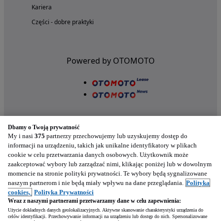
Kariera
Części - dobre praktyki
Powered by OTOMOTO
Dbamy o Twoją prywatność
My i nasi
375
partnerzy przechowujemy lub uzyskujemy dostęp do
informacji na urządzeniu, takich jak unikalne identyfikatory w plikach
cookie w celu przetwarzania danych osobowych. Użytkownik może
Nasze aplikacje w twoim telefonie
zaakceptować wybory lub zarządzać nimi, klikając poniżej lub w dowolnym
momencie na stronie polityki prywatności. Te wybory będą sygnalizowane
naszym partnerom i nie będą miały wpływu na dane przeglądania.
Polityka
cookies,
Polityka Prywatności
Wraz z naszymi partnerami przetwarzamy dane w celu zapewnienia:
Użycie dokładnych danych geolokalizacyjnych. Aktywne skanowanie charakterystyki urządzenia do
celów identyfikacji. Przechowywanie informacji na urządzeniu lub dostęp do nich. Spersonalizowane