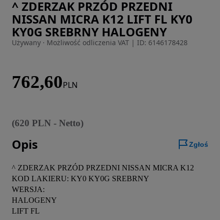
^ ZDERZAK PRZÓD PRZEDNI
Zdjęcie 1 z 6
NISSAN MICRA K12 LIFT FL KY0
KY0G SREBRNY HALOGENY
Używany · Możliwość odliczenia VAT
|
ID: 6146178428
762,60
PLN
(
620
PLN
-
Netto
)
Opis
Zgłoś
^ ZDERZAK PRZÓD PRZEDNI NISSAN MICRA K12 

KOD LAKIERU: KY0 KY0G SREBRNY 

WERSJA:

HALOGENY 

LIFT FL 
