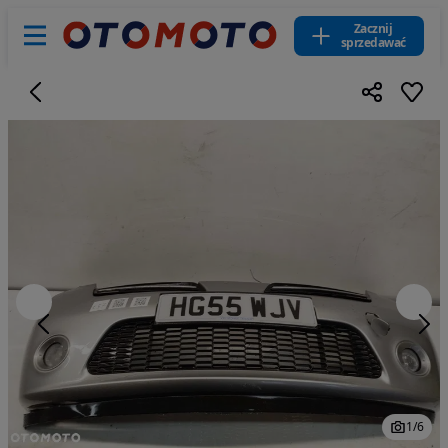
Zacznij
sprzedawać
1
/
6