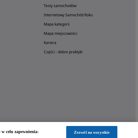
Testy samochodów
Internetowy Samochód Roku
Mapa kategorii
Mapa miejscowości
Kariera
Części - dobre praktyki
w celu zapewnienia:
Zezwól na wszystkie