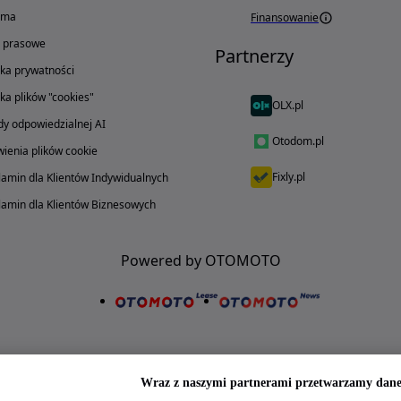
ama
Finansowanie
o prasowe
Partnerzy
yka prywatności
yka plików "cookies"
OLX.pl
y odpowiedzialnej AI
Otodom.pl
ienia plików cookie
Fixly.pl
amin dla Klientów Indywidualnych
amin dla Klientów Biznesowych
Powered by OTOMOTO
Wraz z naszymi partnerami przetwarzamy dane 