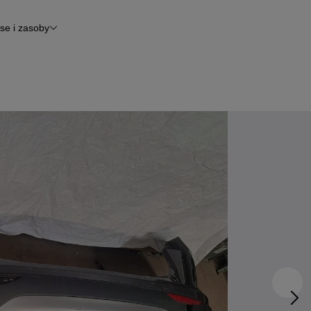
se i zasoby
inansowanie
tomoto News