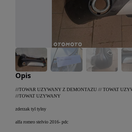
Zdjęcie 1 z 9
Opis
///TOWAR UZYWANY Z DEMONTAZU /// TOWAT UZ
///TOWAT UZYWANY

zderzak tyl tylny

alfa romeo stelvio 2016- pdc
