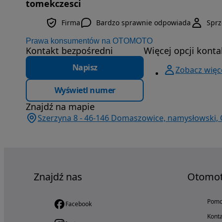
tomekczesci
Firma
Bardzo sprawnie odpowiada
Spr
Prawa konsumentów na OTOMOTO
Kontakt bezpośredni
Więcej opcji konta
Napisz
Zobacz więce
Wyświetl numer
Znajdź na mapie
Szerzyna 8 - 46-146 Domaszowice, namysłowski, 
Znajdź nas
Otomo
Pom
Facebook
Konta