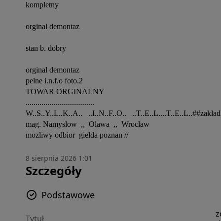
kompletny

orginal demontaz

stan b. dobry

orginal demontaz

pelne i.n.f.o foto.2

TOWAR ORGINALNY

...................................

W..S..Y..L..K..A..   ..I..N..F..O..   ..T..E..L....T..E..L..##zakl
mag. Namyslow  ,,  Olawa  ,,  Wroclaw

mozliwy odbior  gielda poznan //
8 sierpnia 2026 1:01
Szczegóły
Podstawowe
z
Tytuł