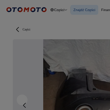
Części
Znajdź Części
Finan
Osobowe
Ciężarowe
Znajdź Części
F
Budowlane
O
Dostawcze
Motocykle
Części
Przyczepy
Rolnicze
Części