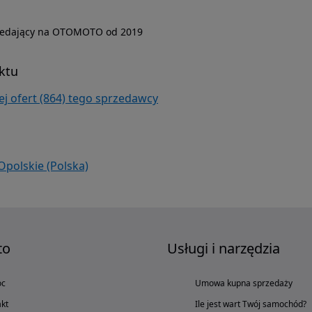
zedający na OTOMOTO od 2019
ktu
j ofert (864) tego sprzedawcy
Opolskie (Polska)
to
Usługi i narzędzia
oc
Umowa kupna sprzedaży
kt
Ile jest wart Twój samochód?