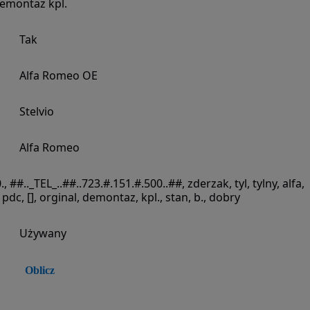
emontaz kpl.
Tak
Alfa Romeo OE
Stelvio
Alfa Romeo
0.0., ##.._TEL_..##..723.#.151.#.500..##, zderzak, tyl, tylny, alfa,
 pdc, [], orginal, demontaz, kpl., stan, b., dobry
Używany
Oblicz