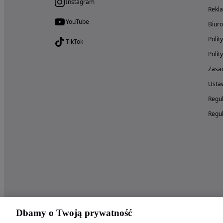
Instagram
Rekl
YouTube
Biur
Polit
TikTok
Polit
Zasad
Ustaw
Regul
Regul
Dbamy o Twoją prywatność