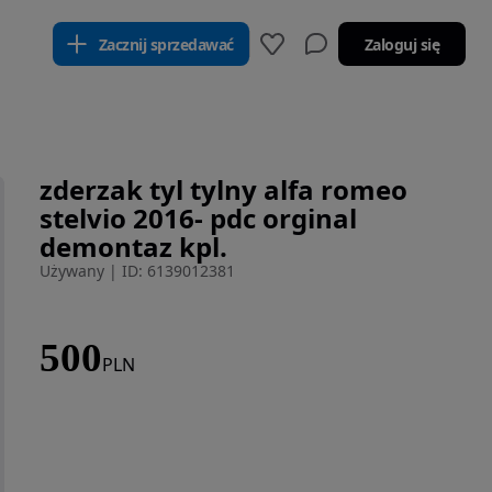
Zacznij sprzedawać
Zaloguj się
zderzak tyl tylny alfa romeo
stelvio 2016- pdc orginal
demontaz kpl.
Używany
|
ID: 6139012381
500
PLN