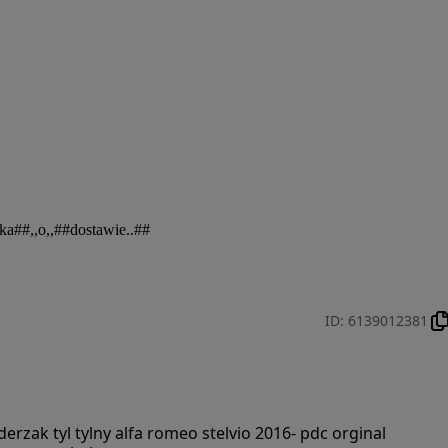
adka##,,o,,##dostawie..##

ID
:
6139012381
derzak tyl tylny alfa romeo stelvio 2016- pdc orginal