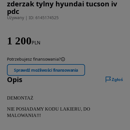
zderzak tylny hyundai tucson iv
Zdjęcie 1 z 7
pdc
Używany
|
ID: 6145174525
1 200
PLN
Potrzebujesz finansowania?
Sprawdź możliwości finansowania
Opis
Zgłoś
DEMONTAŻ
NIE POSIADAMY KODU LAKIERU, DO 
MALOWANIA!!!