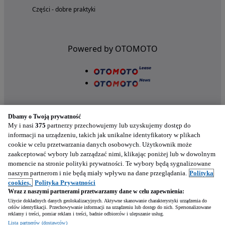
Części - dobre praktyki
Powered by OTOMOTO
Dbamy o Twoją prywatność
My i nasi
375
partnerzy przechowujemy lub uzyskujemy dostęp do
informacji na urządzeniu, takich jak unikalne identyfikatory w plikach
cookie w celu przetwarzania danych osobowych. Użytkownik może
Nasze aplikacje w twoim telefonie
zaakceptować wybory lub zarządzać nimi, klikając poniżej lub w dowolnym
momencie na stronie polityki prywatności. Te wybory będą sygnalizowane
naszym partnerom i nie będą miały wpływu na dane przeglądania.
Polityka
cookies,
Polityka Prywatności
Wraz z naszymi partnerami przetwarzamy dane w celu zapewnienia:
Użycie dokładnych danych geolokalizacyjnych. Aktywne skanowanie charakterystyki urządzenia do
celów identyfikacji. Przechowywanie informacji na urządzeniu lub dostęp do nich. Spersonalizowane
reklamy i treści, pomiar reklam i treści, badnie odbiorców i ulepszanie usług.
Napisz
Lista partnerów (dostawców)