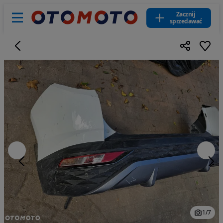
Zacznij
sprzedawać
1
/
7