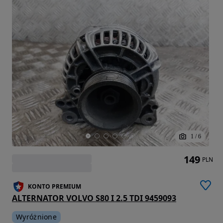
1
/
6
149
PLN
KONTO PREMIUM
ALTERNATOR VOLVO S80 I 2.5 TDI 9459093
Wyróżnione