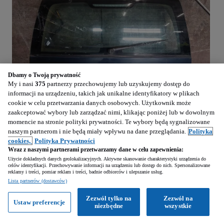
Dbamy o Twoją prywatność
My i nasi
375
partnerzy przechowujemy lub uzyskujemy dostęp do
informacji na urządzeniu, takich jak unikalne identyfikatory w plikach
1
/
6
cookie w celu przetwarzania danych osobowych. Użytkownik może
zaakceptować wybory lub zarządzać nimi, klikając poniżej lub w dowolnym
momencie na stronie polityki prywatności. Te wybory będą sygnalizowane
199
PLN
naszym partnerom i nie będą miały wpływu na dane przeglądania.
Polityka
cookies,
Polityka Prywatności
Wraz z naszymi partnerami przetwarzamy dane w celu zapewnienia:
KONTO PREMIUM
Użycie dokładnych danych geolokalizacyjnych. Aktywne skanowanie charakterystyki urządzenia do
KLAPA BAGAŻNIKA VOLVO V70 I 417-26
celów identyfikacji. Przechowywanie informacji na urządzeniu lub dostęp do nich. Spersonalizowane
reklamy i treści, pomiar reklam i treści, badnie odbiorców i ulepszanie usług.
Wyróżnione
Lista partnerów (dostawców)
Zezwól tylko na
Zezwól na
Ustaw preferencje
niezbędne
wszystkie
Ostrołęka (Mazowieckie)