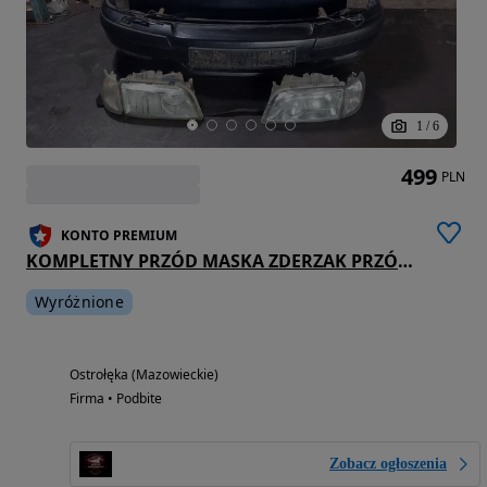
1
/
6
499
PLN
KONTO PREMIUM
KOMPLETNY PRZÓD MASKA ZDERZAK PRZÓD LAMPY VOLVO S40 V40 I LIFT 346-12
Wyróżnione
Ostrołęka (Mazowieckie)
Firma • Podbite
Zobacz ogłoszenia