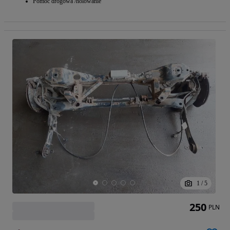
Pomoc drogowa /holowanie
1
/
5
250
PLN