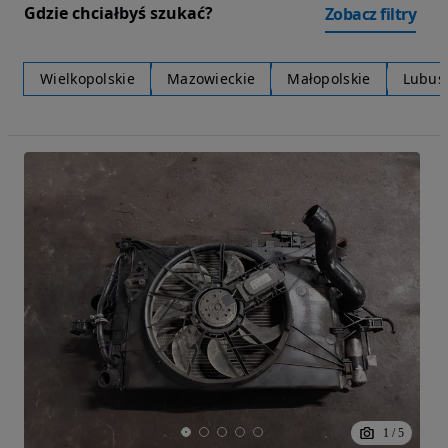
Gdzie chciałbyś szukać?
Zobacz filtry
Wielkopolskie
Mazowieckie
Małopolskie
Lubus
1
/
5