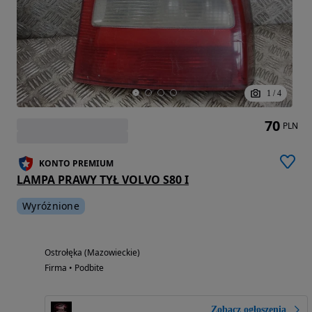
1
/
4
70
PLN
KONTO PREMIUM
LAMPA PRAWY TYŁ VOLVO S80 I
Wyróżnione
Ostrołęka (Mazowieckie)
Firma • Podbite
Zobacz ogłoszenia