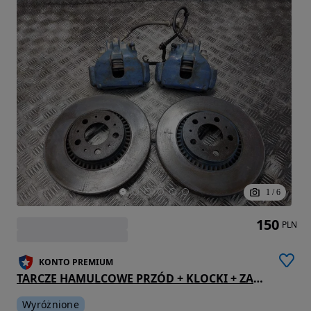
1
/
6
150
PLN
KONTO PREMIUM
TARCZE HAMULCOWE PRZÓD + KLOCKI + ZACISKI VOLVO S80 I 2.5 TDI
Wyróżnione