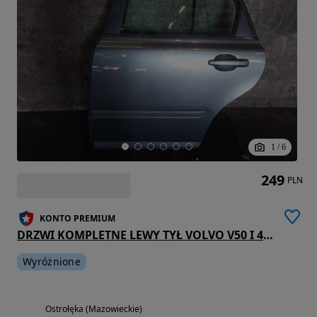
1
/
6
249
PLN
KONTO PREMIUM
DRZWI KOMPLETNE LEWY TYŁ VOLVO V50 I 455-46 ID: 237874
Wyróżnione
Ostrołęka (Mazowieckie)