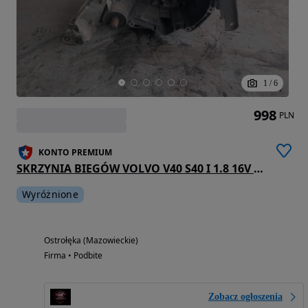
1
/
6
998
PLN
KONTO PREMIUM
SKRZYNIA BIEGÓW VOLVO V40 S40 I 1.8 16V JC5222
Wyróżnione
Ostrołęka (Mazowieckie)
Firma • Podbite
Zobacz ogłoszenia