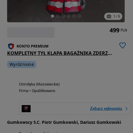
1
/
6
499
PLN
KONTO PREMIUM
KOMPLETNY TYŁ KLAPA BAGAŻNIKA ZDERZAK LAMPY VOLVO V50 I 455-46 ID: 237890
Wyróżnione
Ostrołęka (Mazowieckie)
Firma • Opublikowano
Zobacz ogłoszenia
Gumkowscy S.C. Piotr Gumkowski, Dariusz Gumkowski