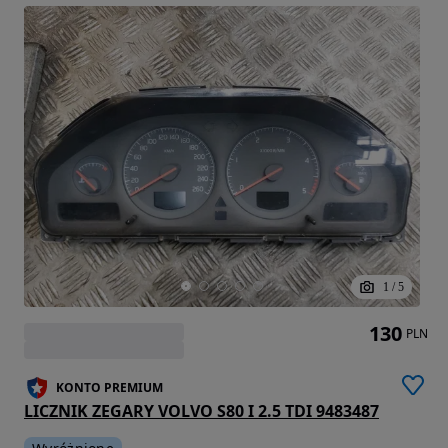
1
/
5
130
PLN
KONTO PREMIUM
LICZNIK ZEGARY VOLVO S80 I 2.5 TDI 9483487