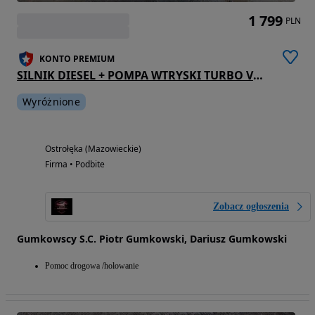
1 799
PLN
KONTO PREMIUM
SILNIK DIESEL + POMPA WTRYSKI TURBO VOLVO S80 I 2.5 TDI D5252T 074130110M
Wyróżnione
Ostrołęka (Mazowieckie)
Firma • Podbite
Zobacz ogłoszenia
Gumkowscy S.C. Piotr Gumkowski, Dariusz Gumkowski
Pomoc drogowa /holowanie