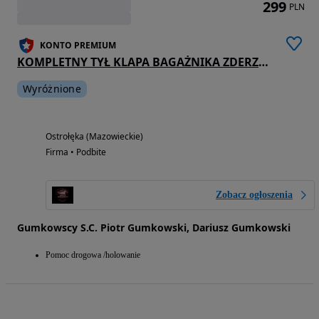
299
PLN
KONTO PREMIUM
KOMPLETNY TYŁ KLAPA BAGAŻNIKA ZDERZAK TYŁ LAMPY VOLVO S40 I LIFT 346-12
Wyróżnione
Ostrołęka (Mazowieckie)
Firma • Podbite
Zobacz ogłoszenia
Gumkowscy S.C. Piotr Gumkowski, Dariusz Gumkowski
Pomoc drogowa /holowanie