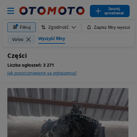
Zacznij
sprzedawać
Zgodność
Filtruj
Zapisz filtry wyszukiw
Wyczyść filtry
Volvo
Części
Liczba ogłoszeń:
3 271
Jak pozycjonowane są ogłoszenia?