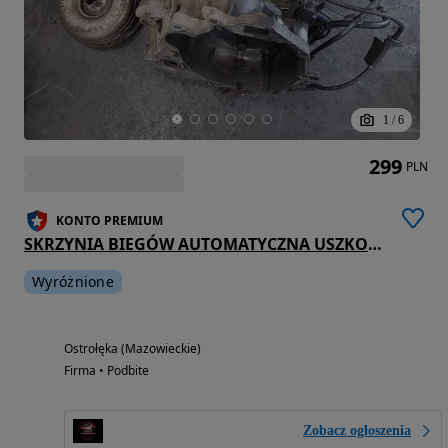
1
/
6
299
PLN
KONTO PREMIUM
SKRZYNIA BIEGÓW AUTOMATYCZNA USZKODZONA VOLVO S80 I 2.5 TDI 50-42LE
Wyróżnione
Ostrołęka (Mazowieckie)
Firma • Podbite
Zobacz ogłoszenia