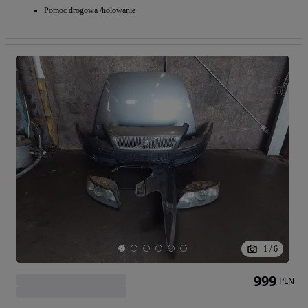
Pomoc drogowa /holowanie
1
/
6
999
PLN