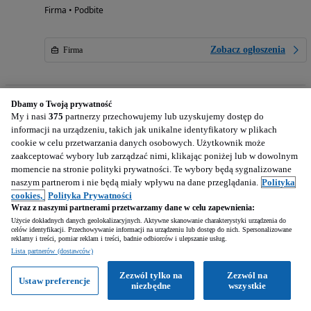
Firma • Podbite
Zobacz ogłoszenia
Firma
Dbamy o Twoją prywatność
63 900
PLN
My i nasi
375
partnerzy przechowujemy lub uzyskujemy dostęp do
informacji na urządzeniu, takich jak unikalne identyfikatory w plikach
cookie w celu przetwarzania danych osobowych. Użytkownik może
zaakceptować wybory lub zarządzać nimi, klikając poniżej lub w dowolnym
momencie na stronie polityki prywatności. Te wybory będą sygnalizowane
naszym partnerom i nie będą miały wpływu na dane przeglądania.
Polityka
cookies,
Polityka Prywatności
Citroën Jumper, L3H2, Gwarancja, Nawigacja, kamera cofania, tempomat, klima
Wraz z naszymi partnerami przetwarzamy dane w celu zapewnienia:
2200 cm3 • 120 KM • Gwarancja, L3H2, nawigacja, klima, tempomat, kamera cofania
Użycie dokładnych danych geolokalizacyjnych. Aktywne skanowanie charakterystyki urządzenia do
celów identyfikacji. Przechowywanie informacji na urządzeniu lub dostęp do nich. Spersonalizowane
reklamy i treści, pomiar reklam i treści, badnie odbiorców i ulepszanie usług.
Wyróżnione
Lista partnerów (dostawców)
155 127 km
Diesel
2200 cm3
Zezwól tylko na
Zezwól na
120 KM
2022
Ustaw preferencje
niezbędne
wszystkie