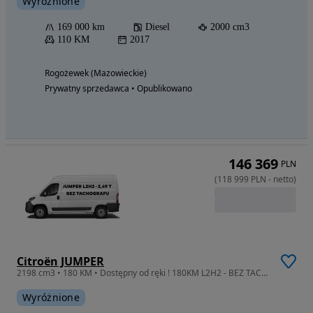
Wyróżnione
169 000 km
Diesel
2000 cm3
110 KM
2017
Rogożewek (Mazowieckie)
Prywatny sprzedawca • Opublikowano
146 369
PLN
(
118 999
PLN
-
netto
)
Citroën JUMPER
2198 cm3 • 180 KM • Dostępny od ręki ! 180KM L2H2 - BEZ TACHO 2,49T !!!
Wyróżnione