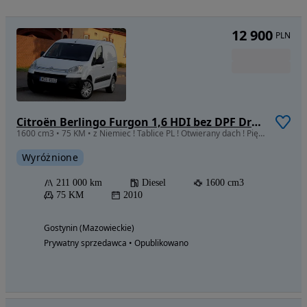
12 900
PLN
Citroën Berlingo Furgon 1,6 HDI bez DPF Drzwi suwane
1600 cm3 • 75 KM • z Niemiec ! Tablice PL ! Otwierany dach ! Piękny STAN !
Wyróżnione
211 000 km
Diesel
1600 cm3
75 KM
2010
Gostynin (Mazowieckie)
Prywatny sprzedawca • Opublikowano