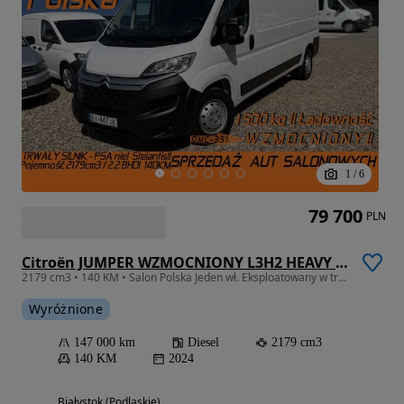
1
/
6
79 700
PLN
Citroën JUMPER WZMOCNIONY L3H2 HEAVY MAXI 3.5t Ładowność 1500kg Homologacja haka 3t. SILNIK Euro-6 Starszej konstrukcji PSA Poj..2179cm3 140KM Trwały bezawaryjny na pojedynczej turbinie Nie!! Stelantis!! Koła 16' Hamulce wzmocnione BREMBO, Podwójne resory! Pełna zabudowa ładowni! Najtrwalsza konfiguracja maxi VAN L3H2 13m3
2179 cm3 • 140 KM • Salon Polska Jeden wł. Eksploatowany w trasie MEGA ZADBANY EGZEMPLARZ!
Wyróżnione
147 000 km
Diesel
2179 cm3
140 KM
2024
Białystok (Podlaskie)