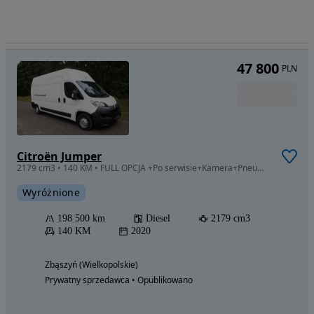
47 800
PLN
Citroën Jumper
2179 cm3 • 140 KM • FULL OPCJA +Po serwisie+Kamera+Pneumat fotel+L3H3+Faktura FV 23% GRUAU
Wyróżnione
198 500 km
Diesel
2179 cm3
140 KM
2020
Zbąszyń (Wielkopolskie)
Prywatny sprzedawca • Opublikowano