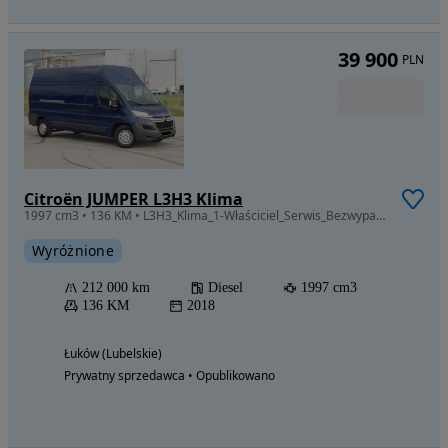
39 900
PLN
Citroën JUMPER L3H3 Klima
1997 cm3 • 136 KM • L3H3_Klima_1-Właściciel_Serwis_Bezwypadkowy_Polecam_Super-stan
Wyróżnione
212 000 km
Diesel
1997 cm3
136 KM
2018
Łuków (Lubelskie)
Prywatny sprzedawca • Opublikowano