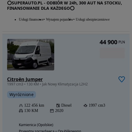
⭕SUPERAUTO.PL - ODBIÓR W 24h, 300 AUT NA STOCKU,
FINANSOWANIE DLA KAŻDEGO⭕
Usługi finansowe
Wynajem pojazdów
Usługi ubezpieczeniowe
44 900
PLN
Citroën Jumper
1997 cm3 • 130 KM • Jak Nowy Klimatyzacja L2H2
Wyróżnione
122 456 km
Diesel
1997 cm3
130 KM
2020
Kamienica (Opolskie)
Prywatny sprzedawca • Opublikowano