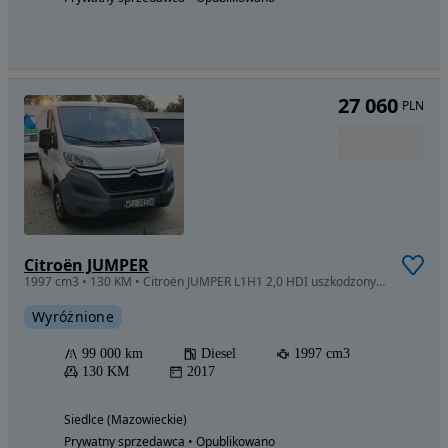
27 060
PLN
Citroën JUMPER
1997 cm3 • 130 KM • Citroën JUMPER L1H1 2,0 HDI uszkodzony pasek rozrządu FV23%
Wyróżnione
99 000 km
Diesel
1997 cm3
130 KM
2017
Siedlce (Mazowieckie)
Prywatny sprzedawca • Opublikowano