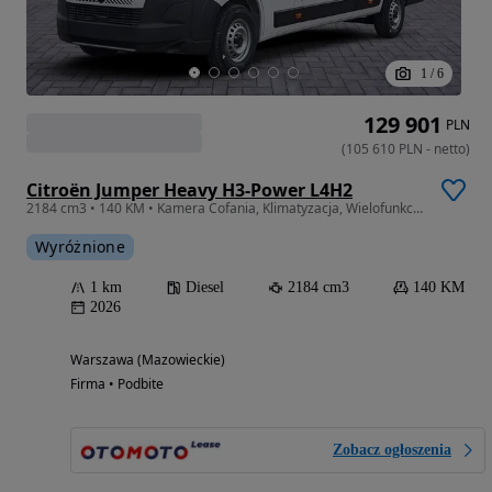
1
/
6
129 901
PLN
(
105 610
PLN
-
netto
)
Citroën Jumper Heavy H3-Power L4H2
2184 cm3 • 140 KM • Kamera Cofania, Klimatyzacja, Wielofunkcyjna Kierownica - Od ręki !
Wyróżnione
1 km
Diesel
2184 cm3
140 KM
2026
Warszawa (Mazowieckie)
Firma • Podbite
Zobacz ogłoszenia