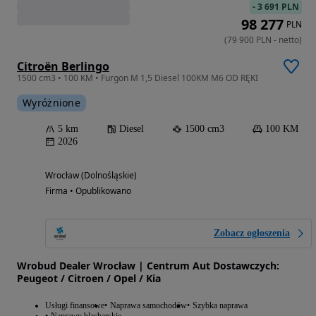
-
3 691 PLN
98 277
PLN
(
79 900
PLN
-
netto
)
Citroën Berlingo
1500 cm3 • 100 KM • Furgon M 1,5 Diesel 100KM M6 OD RĘKI
Wyróżnione
5 km
Diesel
1500 cm3
100 KM
2026
Wrocław (Dolnośląskie)
Firma • Opublikowano
Zobacz ogłoszenia
Wrobud Dealer Wrocław | Centrum Aut Dostawczych:
Peugeot / Citroen / Opel / Kia
Usługi finansowe
Naprawa samochodów
Szybka naprawa
Naprawy blacharskie