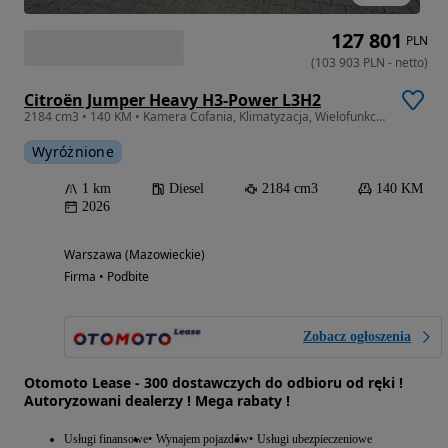
127 801
PLN
(
103 903
PLN
-
netto
)
Citroën Jumper Heavy H3-Power L3H2
2184 cm3 • 140 KM • Kamera Cofania, Klimatyzacja, Wielofunkcyjna Kierownica - Od ręki !
Wyróżnione
1 km
Diesel
2184 cm3
140 KM
2026
Warszawa (Mazowieckie)
Firma • Podbite
Zobacz ogłoszenia
Otomoto Lease - 300 dostawczych do odbioru od ręki !
Autoryzowani dealerzy ! Mega rabaty !
Usługi finansowe
Wynajem pojazdów
Usługi ubezpieczeniowe