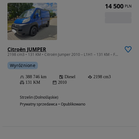
14 500
PLN
Citroën JUMPER
2198 cm3 • 131 KM • Citroën Jumper 2010 – L1H1 – 131 KM – FAKTURA VAT 23%
Wyróżnione
388 746 km
Diesel
2198 cm3
131 KM
2010
Strzelin (Dolnośląskie)
Prywatny sprzedawca • Opublikowano