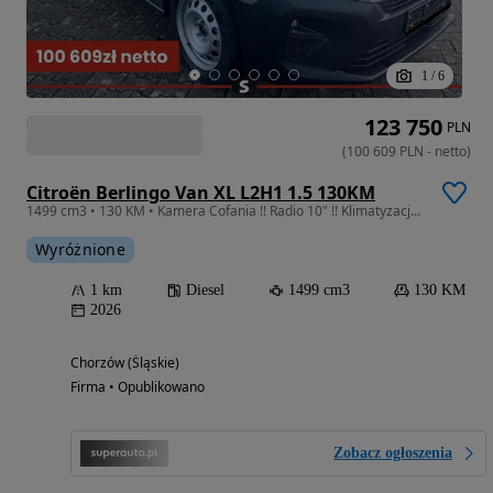
1
/
6
123 750
PLN
(
100 609
PLN
-
netto
)
Citroën Berlingo Van XL L2H1 1.5 130KM
1499 cm3 • 130 KM • Kamera Cofania !! Radio 10" !! Klimatyzacja Automatyczna !!
Wyróżnione
1 km
Diesel
1499 cm3
130 KM
2026
Chorzów (Śląskie)
Firma • Opublikowano
Zobacz ogłoszenia