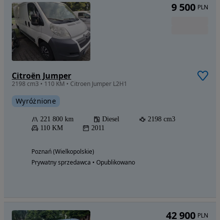
9 500
PLN
Citroën Jumper
2198 cm3 • 110 KM • Citroen Jumper L2H1
Wyróżnione
221 800 km
Diesel
2198 cm3
110 KM
2011
Poznań (Wielkopolskie)
Prywatny sprzedawca • Opublikowano
42 900
PLN