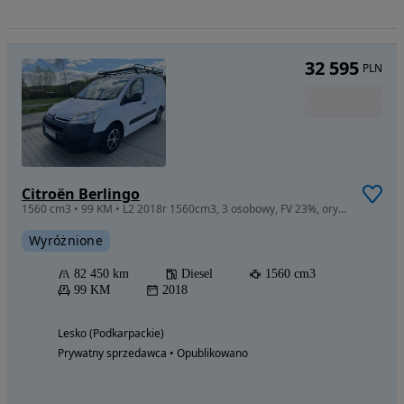
32 595
PLN
Citroën Berlingo
1560 cm3 • 99 KM • L2 2018r 1560cm3, 3 osobowy, FV 23%, oryginalny przebieg, serwis ASO
Wyróżnione
82 450 km
Diesel
1560 cm3
99 KM
2018
Lesko (Podkarpackie)
Prywatny sprzedawca • Opublikowano