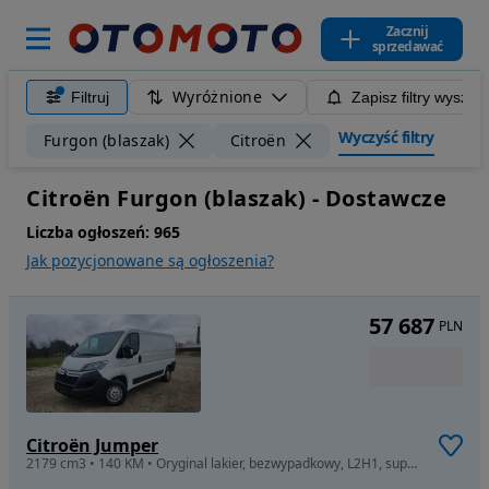
Zacznij
sprzedawać
Wyróżnione
Filtruj
Zapisz filtry wyszuk
Wyczyść filtry
Furgon (blaszak)
Citroën
Citroën Furgon (blaszak) - Dostawcze
Liczba ogłoszeń:
965
Jak pozycjonowane są ogłoszenia?
57 687
PLN
Citroën Jumper
2179 cm3 • 140 KM • Oryginal lakier, bezwypadkowy, L2H1, super wyposazenie