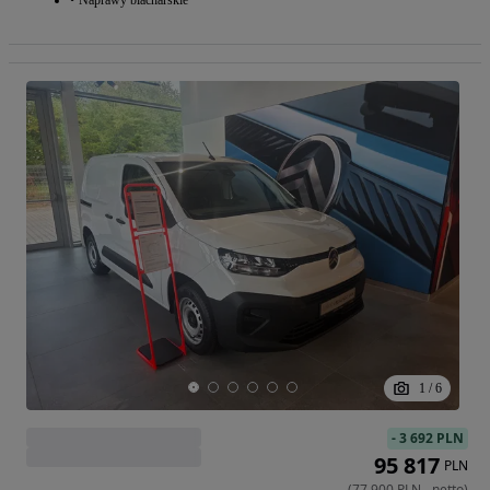
1
/
6
-
3 692 PLN
95 817
PLN
(
77 900
PLN
-
netto
)