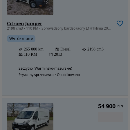
Citroën Jumper
2198 cm3 • 110 KM • Sprowadzony bardzo ładny L1H1klima 2013r zarejestrowany
Wyróżnione
265 000 km
Diesel
2198 cm3
110 KM
2013
Szczytno (Warmińsko-mazurskie)
Prywatny sprzedawca • Opublikowano
54 900
PLN