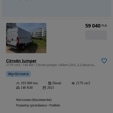
59 040
PLN
Citroën Jumper
2179 cm3 • 140 KM • Citroen Jumper 140km L2H2, 2.2 diesel webasto faktura vat 23%
Wyróżnione
103 000 km
Diesel
2179 cm3
140 KM
2021
Warszawa (Mazowieckie)
Prywatny sprzedawca • Podbite