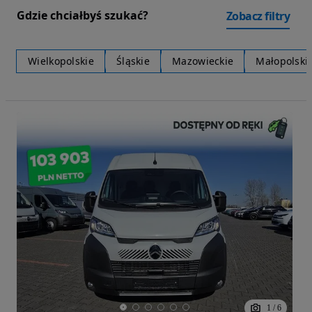
Gdzie chciałbyś szukać?
Zobacz filtry
Wielkopolskie
Śląskie
Mazowieckie
Małopolski
1
/
6