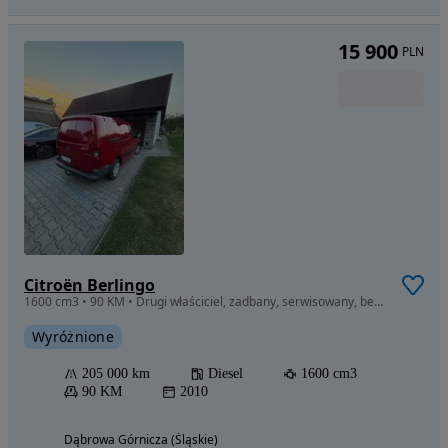
15 900
PLN
Citroën Berlingo
1600 cm3 • 90 KM • Drugi właściciel, zadbany, serwisowany, bez wkładu własnego
Wyróżnione
205 000 km
Diesel
1600 cm3
90 KM
2010
Dąbrowa Górnicza (Śląskie)