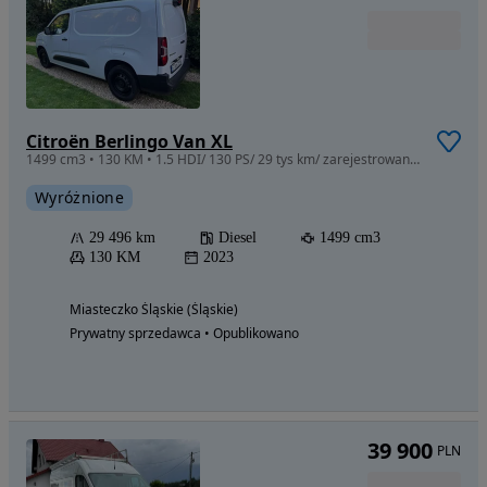
Citroën Berlingo Van XL
1499 cm3 • 130 KM • 1.5 HDI/ 130 PS/ 29 tys km/ zarejestrowany w PL/ uszkodzony-jeżdżący!
Wyróżnione
29 496 km
Diesel
1499 cm3
130 KM
2023
Miasteczko Śląskie (Śląskie)
Prywatny sprzedawca • Opublikowano
39 900
PLN